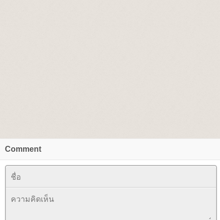
Comment