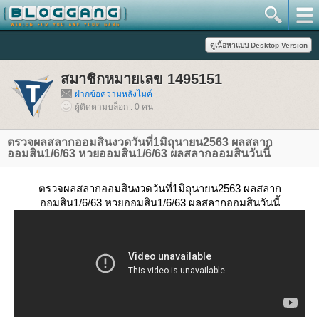
สมาชิกหมายเลข 1495151
ฝากข้อความหลังไมค์
ผู้ติดตามบล็อก : 0 คน
ตรวจผลสลากออมสินงวดวันที่1มิถุนายน2563 ผลสลาก
ออมสิน1/6/63 หวยออมสิน1/6/63 ผลสลากออมสินวันนี้
ตรวจผลสลากออมสินงวดวันที่1มิถุนายน2563 ผลสลาก
ออมสิน1/6/63 หวยออมสิน1/6/63 ผลสลากออมสินวันนี้