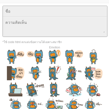
*ใช้ code html ตกแต่งข้อความได้เฉพาะสมาชิก
Emotion