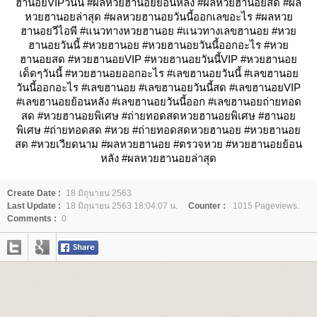
ฮานอยVIPวันนี้ #ผลหวยฮานอยย้อนหลัง #ผลหวยฮานอยสด #ผล
หวยฮานอยล่าสุด #ผลหวยฮานอยวันนี้ออกเลขอะไร #ผลหว
ฮานอยวีไอพี #แนวทางหวยฮานอย #แนวทางเลขฮานอย #หว
ฮานอยวันนี้ #หวยฮานอย #หวยฮานอยวันนี้ออกอะไร #หว
ฮานอยสด #หวยฮานอยVIP #หวยฮานอยวันนี้VIP #หวยฮานอ
เด็ดๆวันนี้ #หวยฮานอยออกอะไร #เลขฮานอยวันนี้ #เลขฮานอ
วันนี้ออกอะไร #เลขฮานอย #เลขฮานอยวันนี้สด #เลขฮานอยVIP
#เลขฮานอยย้อนหลัง #เลขฮานอยวันนี้ออก #เลขฮานอยถ่ายทอด
สด #หวยฮานอยพิเศษ #ถ่ายทอดสดหวยฮานอยพิเศษ #ฮานอ
พิเศษ #ถ่ายทอดสด #หวย #ถ่ายทอดสดหวยฮานอย #หวยฮานอ
สด #หวยเวียดนาม #ผลหวยฮานอย #ตรวจหวย #หวยฮานอยย้อน
หลัง #ผลหวยฮานอยล่าสุด
Create Date :
18 มิถุนายน 2563
Last Update :
18 มิถุนายน 2563 18:04:07 น.
Counter :
1015 Pageviews.
Comments :
0