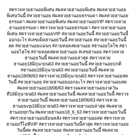
#ตรวจหวยฮานอยพิเศษ #ผลหวยฮานอยพิเศษ #ผลหวยฮานอ
พิเศษวันนี้ #หวยฮานอย #ผลหวยฮานอยธรรมดา #ผลหวยฮานอ
ธรรมดา #ผลหวยฮานอยพิเศษ #ผลหวยฮานอยVIP #ตรวจหว
ฮานอยธรรมดา #ตรวจหวยฮานอยธรรมดา #ตรวจหวยฮานอ
พิเศษ #ตรวจหวยฮานอยVIP #หวยฮานอยวันนี้ #หวยฮานอยวันนี้
ออกอะไร #เลขเด็ดฮานอยวันนี้ #หวยฮานอย #หวยฮานอยวันนี้
สด #หวยฮานอยแม่นๆ #ถ่ายทอดสดฮานอย #ฮานอยโลโซ #ฮา
นอยไฮโซ #ถ่ายทอดสดหวยฮานอย #เลขฮานอย #ตรวจหว
ฮานอยวันนี้ #ผลหวยฮานอยล่าสุด #ตรวจหว
ฮานอย18มิถุนายน63 #หวยฮานอยวันนี้ #หวยฮานอยปกติ
#ฮานอย18มิถุนายน63 #หวยฮานอยวันนี้ #ผลหว
ฮานอย18/06/63 #ตรวจหวย18มิถุนายน63 #ตรวจหวยฮานอยสด
วันนี้ #หวยฮานอย #หวยฮานอยออกอะไร #ตรวจหวยฮานอยสด
#ผลหวยฮานอย18/06/63 #ตรวจผลหวยฮานอยงวดวัน
ที่18มิถุนายน63 #ผลหวยฮานอยวันนี้ #ผลหวยฮานอยวันนี้ #ตรวจ
หวยฮานอยวันนี้ #ผลหวยฮานอย18/06/63 #ตรวจหว
ฮานอยvip18มิถุนายน63 #ตรวจหวยฮานอยล่าสุด #ผลหว
ฮานอยทุกวัน #ผลหวยฮานอย18_6_63 #ตรวจหวยฮานอยวันนี้
#ตรวจหวยฮานอยย้อนหลัง #ตรวจหวยฮานอยสด #ตรวจหว
ฮานอยวีไอพีVIP #ตรวจหวยฮานอยวันนี้ล่าสุด #ตรวจหวยฮานอ
วันนี้สด #ผลหวยฮานอย #ผลหวยฮานอยวันนี้ #ผลหว