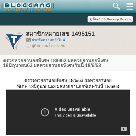
สมาชิกหมายเลข 1495151
ฝากข้อความหลังไมค์
ผู้ติดตามบล็อก : 0 คน
ตรวจหวยฮานอยพิเศษ 18/6/63 ผลหวยฮานอยพิเศษ
18มิถุนายน63 ผลหวยฮานอยพิเศษวันนี้ 18/6/63
ตรวจหวยฮานอยพิเศษ 18/6/63 ผลหวยฮานอ
พิเศษ 18มิถุนายน63 ผลหวยฮานอยพิเศษวันนี้ 18/6/63