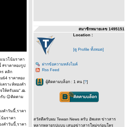
สมาชิกหมายเลข 1495151
Location :
[ดู Profile ทั้งหมด]
 #แนวโน้มราคา
ฝากข้อความหลังไมค์
้ #ราคาทองรูป
Rss Feed
คร คลิก
หาคม64 ราคาทอง
ผู้ติดตามบล็อก : 1 คน [
?
]
วิเคราะห์ทองคำ
จให้ครับผม" 🙏
รับ 😉ติดตาม
องคำวันนี้,ราคา
โน้มราคา
สวัสดีครับผม Tewan News ครับ อัพเดท ข่าวสาร
คําวันนี้,ราคา
หลากหลายรูปแบบ เสนอข่าวสารใหม่ๆก่อนใคร