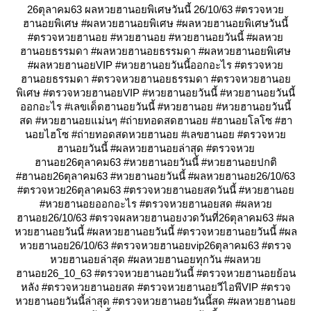
26ตุลาคม63 ผลหวยฮานอยพิเศษวันนี้ 26/10/63 #ตรวจหว
ฮานอยพิเศษ #ผลหวยฮานอยพิเศษ #ผลหวยฮานอยพิเศษวันนี้
#ตรวจหวยฮานอย #หวยฮานอย #หวยฮานอยวันนี้ #ผลหว
ฮานอยธรรมดา #ผลหวยฮานอยธรรมดา #ผลหวยฮานอยพิเศษ
#ผลหวยฮานอยVIP #หวยฮานอยวันนี้ออกอะไร #ตรวจหว
ฮานอยธรรมดา #ตรวจหวยฮานอยธรรมดา #ตรวจหวยฮานอ
พิเศษ #ตรวจหวยฮานอยVIP #หวยฮานอยวันนี้ #หวยฮานอยวันนี้
ออกอะไร #เลขเด็ดฮานอยวันนี้ #หวยฮานอย #หวยฮานอยวันนี้
สด #หวยฮานอยแม่นๆ #ถ่ายทอดสดฮานอย #ฮานอยโลโซ #ฮา
นอยไฮโซ #ถ่ายทอดสดหวยฮานอย #เลขฮานอย #ตรวจหว
ฮานอยวันนี้ #ผลหวยฮานอยล่าสุด #ตรวจหว
ฮานอย26ตุลาคม63 #หวยฮานอยวันนี้ #หวยฮานอยปกติ
#ฮานอย26ตุลาคม63 #หวยฮานอยวันนี้ #ผลหวยฮานอย26/10/63
#ตรวจหวย26ตุลาคม63 #ตรวจหวยฮานอยสดวันนี้ #หวยฮานอ
#หวยฮานอยออกอะไร #ตรวจหวยฮานอยสด #ผลหว
ฮานอย26/10/63 #ตรวจผลหวยฮานอยงวดวันที่26ตุลาคม63 #ผล
หวยฮานอยวันนี้ #ผลหวยฮานอยวันนี้ #ตรวจหวยฮานอยวันนี้ #ผล
หวยฮานอย26/10/63 #ตรวจหวยฮานอยvip26ตุลาคม63 #ตรวจ
หวยฮานอยล่าสุด #ผลหวยฮานอยทุกวัน #ผลหว
ฮานอย26_10_63 #ตรวจหวยฮานอยวันนี้ #ตรวจหวยฮานอยย้อน
หลัง #ตรวจหวยฮานอยสด #ตรวจหวยฮานอยวีไอพีVIP #ตรวจ
หวยฮานอยวันนี้ล่าสุด #ตรวจหวยฮานอยวันนี้สด #ผลหวยฮานอ