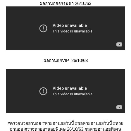
ผลฮานอยธรรมดา 26/10/63
ผลฮานอยVIP 26/10/63
#ตรวจหวยฮานอย #หวยฮานอยวันนี้ #ผลหวยฮานอยวันนี้ #หว
ฮานอย ตรวจหวยฮานอยพิเศษ 26/10/63 ผลหวยฮานอยพิเศษ