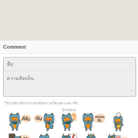
Comment
*ใช้ code html ตกแต่งข้อความได้เฉพาะสมาชิก
Emotion