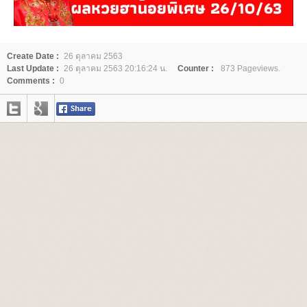
Create Date :
26 ตุลาคม 2563
Last Update :
26 ตุลาคม 2563 20:16:24 น.
Counter :
873 Pageviews.
Comments :
0