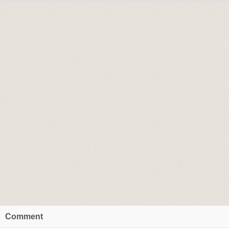
Comment