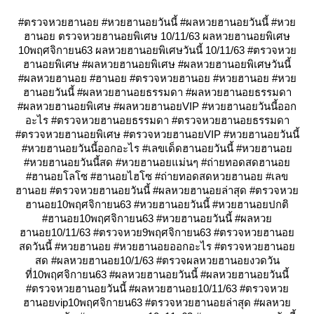
#ตรวจหวยฮานอย #หวยฮานอยวันนี้ #ผลหวยฮานอยวันนี้ #หว
ฮานอย ตรวจหวยฮานอยพิเศษ 10/11/63 ผลหวยฮานอยพิเศษ
10พฤศจิกายน63 ผลหวยฮานอยพิเศษวันนี้ 10/11/63 #ตรวจหว
ฮานอยพิเศษ #ผลหวยฮานอยพิเศษ #ผลหวยฮานอยพิเศษวันนี้
#ผลหวยฮานอย #ฮานอย #ตรวจหวยฮานอย #หวยฮานอย #หว
ฮานอยวันนี้ #ผลหวยฮานอยธรรมดา #ผลหวยฮานอยธรรมดา
#ผลหวยฮานอยพิเศษ #ผลหวยฮานอยVIP #หวยฮานอยวันนี้ออก
อะไร #ตรวจหวยฮานอยธรรมดา #ตรวจหวยฮานอยธรรมดา
#ตรวจหวยฮานอยพิเศษ #ตรวจหวยฮานอยVIP #หวยฮานอยวันนี้
#หวยฮานอยวันนี้ออกอะไร #เลขเด็ดฮานอยวันนี้ #หวยฮานอ
#หวยฮานอยวันนี้สด #หวยฮานอยแม่นๆ #ถ่ายทอดสดฮานอ
#ฮานอยโลโซ #ฮานอยไฮโซ #ถ่ายทอดสดหวยฮานอย #เลข
ฮานอย #ตรวจหวยฮานอยวันนี้ #ผลหวยฮานอยล่าสุด #ตรวจหว
ฮานอย10พฤศจิกายน63 #หวยฮานอยวันนี้ #หวยฮานอยปกติ
#ฮานอย10พฤศจิกายน63 #หวยฮานอยวันนี้ #ผลหว
ฮานอย10/11/63 #ตรวจหวย9พฤศจิกายน63 #ตรวจหวยฮานอ
สดวันนี้ #หวยฮานอย #หวยฮานอยออกอะไร #ตรวจหวยฮานอ
สด #ผลหวยฮานอย10/1/63 #ตรวจผลหวยฮานอยงวดวัน
ที่10พฤศจิกายน63 #ผลหวยฮานอยวันนี้ #ผลหวยฮานอยวันนี้
#ตรวจหวยฮานอยวันนี้ #ผลหวยฮานอย10/11/63 #ตรวจหว
ฮานอยvip10พฤศจิกายน63 #ตรวจหวยฮานอยล่าสุด #ผลหว