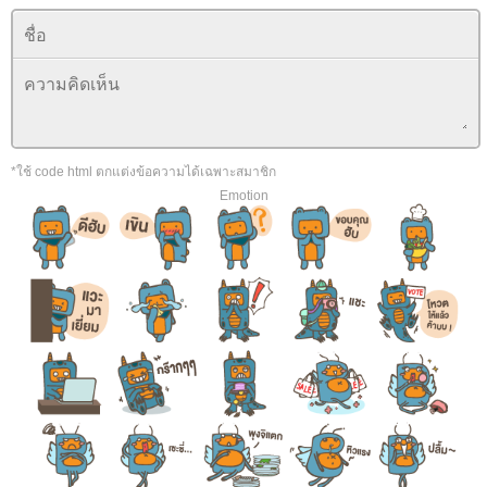
*ใช้ code html ตกแต่งข้อความได้เฉพาะสมาชิก
Emotion