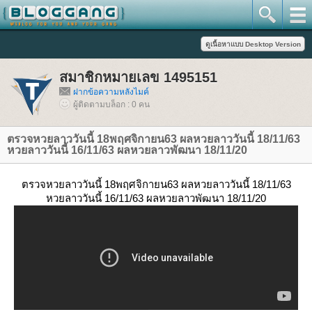
สมาชิกหมายเลข 1495151
ฝากข้อความหลังไมค์
ผู้ติดตามบล็อก : 0 คน
ตรวจหวยลาววันนี้ 18พฤศจิกายน63 ผลหวยลาววันนี้ 18/11/63
หวยลาววันนี้ 16/11/63 ผลหวยลาวพัฒนา 18/11/20
ตรวจหวยลาววันนี้ 18พฤศจิกายน63 ผลหวยลาววันนี้ 18/11/63
หวยลาววันนี้ 16/11/63 ผลหวยลาวพัฒนา 18/11/20