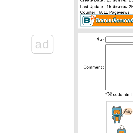
Create Date : 15 สิงหาคม 2
ปัจจัยทองคำ ทิศทางทองคำ
Last Update : 15 สิงหาคม 2
ราคาทองคำวันนี้ 13/2/65
Counter : 6811 Pageviews.
Updateล่าสุด ราคาทองวันนี้
13ก.พ.65 ราคาทองคำแท่ง ราคา
ทองรูปพรรณ+กำเหน็จ ราค
ราคาทองคำวันนี้ 11/2/65
ชื่อ :
ad
Updateล่าสุด ราคาทองวันนี้
11ก.พ.65 ราคาทองคำแท่ง ราคา
ทองรูปพรรณ+กำเหน็จ ราค
วิเคราะห์ทองคำ 11/2/65 ราคา
ทองวันนี้ 11ก.พ.65 แนวโน้ม
Comment :
ทองคำ ราคาทองคำวันนี้
11/2/65 ปัจจัยทองคำ ราคาท
วิเคราะห์ทองคำ 10/2/65 ราคา
ทองวันนี้ 10ก.พ.65 แนวโน้ม
*ใช้ code htm
ทองคำ ราคาทองคำวันนี้
10/2/65 ปัจจัยทองคำ ราคาท
ราคาทองวันนี้ 9/2/65 (รอบบ่าย)
Updateล่าสุด ราคาทองคำวันนี้
9ก.พ.65 ราคาทองคำแท่ง+ค่า
บล็อค ราคาทองรู