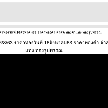
าคาทองวันที่ 16สิงหาคม63 ราคาทองคำ ล่าสุด ทองคำแท่ง ทองรูปพรรณ
6/8/63 ราคาทองวันที่ 16สิงหาคม63 ราคาทองคำ ล่า
ท่ง ทองรูปพรรณ