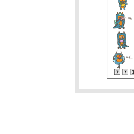
ราคาทองคำวันนี้ 9/2/65
Updateล่าสุด ราคาทองวันนี้
9ก.พ.65 ราคาทองคำแท่ง ราคา
ทองรูปพรรณ+กำเหน็จ ราคาท
วิเคราะห์ทองคำ 9/2/65 ราคา
ทองวันนี้ 9ก.พ.65 แนวโน้ม
ทองคำ ราคาทองคำวันนี้ 9/2/65
ปัจจัยทองคำ ราคาทอง
วิเคราะห์ทองคำ 8/2/65 ราคา
ทองวันนี้ 8ก.พ.65 แนวโน้ม
ทองคำ ราคาทองคำวันนี้ 8/2/65
ปัจจัยทองคำ ราคาทอง
ราคาน้ำมันวันที่ 8กุมภาพันธ์65
(ปรับราคาขึ้น ราคาน้ำมันวันที่
8/2/65 ราคาน้ำมันล่าสุด ราคา
น้ำมัน ปั้
ราคาทองวันนี้ 7/2/65 (รอบบ่าย)
Updateล่าสุด ราคาทองคำวันนี้
7ก.พ.65 ราคาทองคำแท่ง ราคา
ทองรูปพรรณ+กำเ