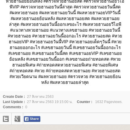
หวยฮานอยย้อนหลัง #ตรวจหวยฮานอยสด #ตรวจหวยฮานอยวีไอ
พีVIP #ตรวจหวยฮานอยวันนี้ล่าสุด #ตรวจหวยฮานอยวันนี้สด
#ผลหวยฮานอย #ผลหวยฮานอยวันนี้ #ผลหวยฮานอยVIPวันนี้
#ผลหวยฮานอยย้อนหลัง #ผลหวยฮานอยสด #ผลหวยฮานอ
ล่าสุด #ผลหวยฮานอยวันนี้ออกเลขอะไร #ผลหวยฮานอยวีไอพี
#แนวทางหวยฮานอย #แนวทางเลขฮานอย #หวยฮานอยวันนี้
#หวยฮานอย #หวยฮานอยวันนี้ออกอะไร #หวยฮานอยสด #หว
ฮานอยVIP #หวยฮานอยวันนี้VIP #หวยฮานอยเด็ดๆวันนี้ #หว
ฮานอยออกอะไร #เลขฮานอยวันนี้ #เลขฮานอยวันนี้ออกอะไร
#เลขฮานอย #เลขฮานอยวันนี้สด #เลขฮานอยVIP #เลขฮานอ
้อนหลัง #เลขฮานอยวันนี้ออก #เลขฮานอยถ่ายทอดสด #หว
ฮานอยพิเศษ #ถ่ายทอดสดหวยฮานอยพิเศษ #ฮานอยพิเศษ
#ถ่ายทอดสด #หวย #ถ่ายทอดสดหวยฮานอย #หวยฮานอยสด
#หวยเวียดนาม #ผลหวยฮานอย #ตรวจหวย #หวยฮานอยย้อน
หลัง #ผลหวยฮานอยล่าสุด
Create Date :
27 สิงหาคม 2563
Last Update :
27 สิงหาคม 2563 19:15:00 น.
Counter :
1632 Pageviews.
Comments :
0