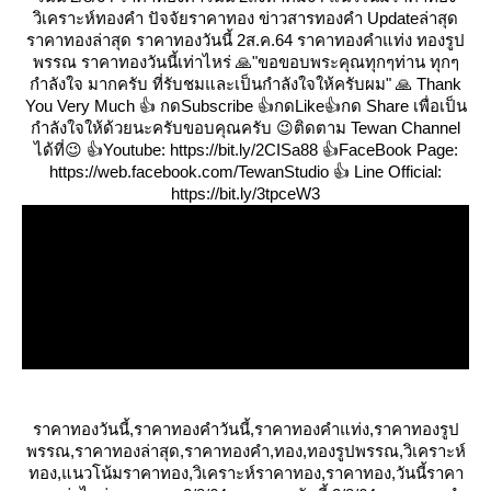
วิเคราะห์ทองคำ ปัจจัยราคาทอง ข่าวสารทองคำ Updateล่าสุด
ราคาทองล่าสุด ราคาทองวันนี้ 2ส.ค.64 ราคาทองคำแท่ง ทองรูป
พรรณ ราคาทองวันนี้เท่าไหร่ 🙏"ขอขอบพระคุณทุกๆท่าน ทุกๆ
กำลังใจ มากครับ ที่รับชมและเป็นกำลังใจให้ครับผม" 🙏 Thank
You Very Much 👍 กดSubscribe 👍กดLike👍กด Share เพื่อเป็น
กำลังใจให้ด้วยนะครับขอบคุณครับ 😉ติดตาม Tewan Channel
ได้ที่😉 👍Youtube: https://bit.ly/2CISa88 👍FaceBook Page:
https://web.facebook.com/TewanStudio 👍 Line Official:
https://bit.ly/3tpceW3
ราคาทองวันนี้,ราคาทองคำวันนี้,ราคาทองคำแท่ง,ราคาทองรูป
พรรณ,ราคาทองล่าสุด,ราคาทองคำ,ทอง,ทองรูปพรรณ,วิเคราะห์
ทอง,แนวโน้มราคาทอง,วิเคราะห์ราคาทอง,ราคาทอง,วันนี้ราคา