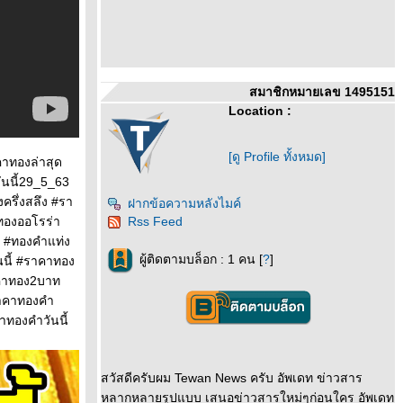
สมาชิกหมายเลข 1495151
Location :
[ดู Profile ทั้งหมด]
คาทองล่าสุด
ันนี้29_5_63
รึ่งสลึง #รา
ฝากข้อความหลังไมค์
ทองออโรร่า
Rss Feed
 #ทองคำแท่ง
ผู้ติดตามบล็อก : 1 คน [
?
]
นี้ #ราคาทอง
าคาทอง2บาท
าคาทองคำ
องคําวันนี้
สวัสดีครับผม Tewan News ครับ อัพเดท ข่าวสาร
หลากหลายรูปแบบ เสนอข่าวสารใหม่ๆก่อนใคร อัพเดท