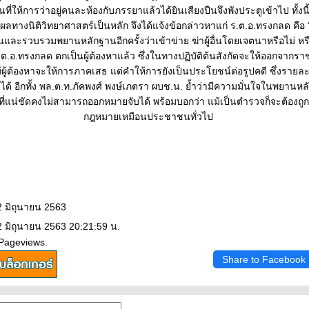
นที่ให้การว่าอยู่คนละห้องกับภรรยาแล้วได้ยินเสียงปืนจึงพังประตูเข้าไป ทั้งนี
ผลทางนิติวิทยาศาสตร์เป็นหลัก จึงได้แจ้งข้อกล่าวหาแก่ ร.ต.อ.ทรงกลด คือ “ฆ่
และรวบรวมพยานหลักฐานอีกครั้งว่าเข้าข่าย ฆ่าผู้อื่นโดยเจตนาหรือไม่ หร
.ต.อ.ทรงกลด ตกเป็นผู้ต้องหาแล้ว ซึ่งในทางปฏิบัติต้นสังกัดจะให้ออกจากรา
้ผู้ต้องหาจะให้การภาคเสธ แต่คำให้การยังเป็นประโยชน์ต่อรูปคดี ซึ่งรายละเ
ด้ อีกทั้ง พล.ต.ท.ภัคพงศ์ พงษ์เภตรา ผบช.น. ย้ำว่ามีความมั่นใจในพยานห
ที่แน่ชัดคงไม่สามารถออกหมายจับได้ พร้อมบอกว่า แม้เป็นตำรวจก็จะต้องถู
กฎหมายเหมือนประชาชนทั่วไป
2 มิถุนายน 2563
2 มิถุนายน 2563 20:21:59 น.
 Pageviews.
Share to Facebook