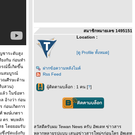
สมาชิกหมายเลข 1495151
Location :
[ดู Profile ทั้งหมด]
ัญชาระดับสูง
ียงกัน ก่อนทำ
์นี้เกิดขึ้น
ฝากข้อความหลังไมค์
ดอนสมบูรณ์
Rss Feed
ิเวณศีรษะด้าน
สืบสวน)
ผู้ติดตามบล็อก : 1 คน [
?
]
แล้ว ในข้อหา
 อ้างว่า ก่อน
ร ก่อนเกิดการ
งศ์ พงษ์เภตรา
าง ตร. พบหลัก
เสธ โดยยอมรับ
สวัสดีครับผม Tewan News ครับ อัพเดท ข่าวสาร
ซึ่งขัดแย้งกับ
หลากหลายรูปแบบ เสนอข่าวสารใหม่ๆก่อนใคร อัพเดท