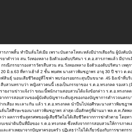
 สารภาพสิ้น ทำปืนลั่นใส่เมีย เพราะบันดาลโทสะหลังมีปากเสียงกัน ผู้บังคับบ
รยาตำรวจ สน.วังทองหลาง ยิงตัวเองดับปริศนา ร.ต.อ.สารภาพแล้ว มีปากเส
า กรณีภรรยารองสารวัตรสืบสวน สน.วังทองหลาง ยิงตัวเองดับปริศนา เหตุการณ
่ 20 มิ.ย.63 ที่ทาวเฮ้าส์ 2 ชั้น พบศพ นางสาวพิมชฎาพร อายุ 30 ปี ชาว ต.
สินธุ์ นอนเสียชีวิตอยู่ที่โซฟา พบร่องรอยกระสุนปืนขนาด .45 ยิงเข้าที่บร
ด สืบสวนทราบว่า หญิงสาวคนนี้ เธอเป็นภรรยาของ ร.ต.อ.ทรงกลด รองสว.(
รายงานข่าวแจ้งว่า ขณะนี้พนักงานสอบสวนได้แจ้งข้อกล่าว ร.ต.อ.ทรงกลด
องต้น จากการสอบสวนของผู้บังคับบัญชาระดับสูงของกองบัญชาการตำรวจนครบาล
ได้มีปากเสียง ทะเลาะกัน แล้ว ร.ต.อ.ทรงกลด นำปืนไปจ่อศีรษะนางสาวพิมชฎาพ
นลั่นใส่ศีรษะของนางสาวพิมชฎาพร ล่าสุด เมื่อสักครู่ที่ผ่านมา พล.ต.ท.ภัคพ
ลว่า ผลการชันสูตรศพของผู้เสียชีวิตไม่ได้เสียชีวิตจากการฆ่าตัวตาย โดยท
บเขม่าดินปืนที่มือของ ร.ต.อ.ทรงกลด ซึ่งหลังจากการสอบสวนให้การภาค
ดเหตุและสาเหตุมาจากปัญหาครอบครัว ปฏิเสธว่าไม่ได้เกี่ยวข้องกับการฆาตกรรม