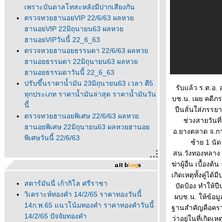
เพราะบันดาลโทสะหลังมีปากเสียงกัน
ตรวจหวยฮานอยVIP 22/6/63 ผลหว
ฮานอยVIP 22มิถุนายน63 ผลหว
ฮานอยVIPวันนี้ 22_6_63
ตรวจหวยฮานอยธรรมดา 22/6/63 ผลหว
ฮานอยธรรมดา 22มิถุนายน63 ผลหว
ฮานอยธรรมดาวันนี้ 22_6_63
ปรับขึ้นราคาน้ำมัน 23มิถุนายน63 เวลา ตี5
รับแล้ว ร.ต.อ.
ทุกประเภท ราคาน้ำมันล่าสุด ราคาน้ำมันวัน
บช.น. เผย คดีภร
นี้
ปืนลั่นใส่ภรรย
ตรวจหวยฮานอยพิเศษ 22/6/63 ผลหว
ช่วงสายวันที
ฮานอยพิเศษ 22มิถุนายน63 ผลหวยฮานอ
อ.ยางตลาด จ.กาฬ
พิเศษวันนี้ 22/6/63
ซ้าย 1 นั
สน.วังทองหลาง 
ฆ่าผู้อื่น เบื้
เกิดเหตุทั้งคู่
สตาร์มันนี่ เก้ากิโล ศรีราชา
ปัดป้อง ทำให้ปื
วิเคราะห์ทองคำ 14/2/65 ราคาทองวันนี้
ผบช.น. ให้ข้อมู
14ก.พ.65 แนวโน้มทองคำ ราคาทองคำวันนี้
ฐานสำคัญคือครา
14/2/65 ปัจจัยทองคำ
ว่าอยู่ในที่เกิ