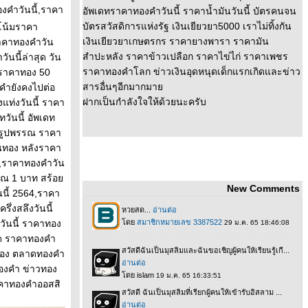
องคำวันนี้,ราคา
อัพเดทราคาทองคำวันนี้ ราคาน้ำมันวันนี้ บัตรคนจน
บัตรสวัสดิการแห่งรัฐ เงินเยียวยา5000 เราไม่ทิ้งกัน
โน้มราคา
เงินเยียวยาเกษตรกร ราคายางพารา ราคามัน
าคาทองคําวัน
สำปะหลัง ราคาข้าวเปลือก ราคาไข่ไก่ ราคาเพชร
นนี้ล่าสุด วัน
ราคาทองคำโลก ข่าวเงินอุดหนุดเด็กแรกเกิดและข่าว
้,ราคาทอง 50
สารอื่นๆอีกมากมา
คำยังคงไปต่อ
ฝากเป็นกำลังใจให้ด้วยนะครับ
แท่งวันนี้ ราคา
วันนี้ อัพเดท
รูปพรรณ ราคา
นทอง หลังราคา
้,ราคาทองคําวัน
รรณ 1 บาท สร้อ
New Comments
นนี้ 2564,ราคา
ึ่งสลึงวันนี้
วันนี้ ราคาทอง
ุด ราคาทองคำ
วทอง ตลาดทองคำ
งคำ ข่าวทอง
าคาทองคำออสสิ