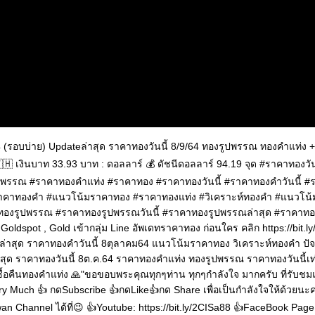
 (รอบบ่าย) Updateล่าสุด ราคาทองวันนี้ 8/9/64 ทองรูปพรรณ ทองคำแท่ง +
🇭 เงินบาท 33.93 บาท : ดอลลาร์ 💰 ดัชนีดอลลาร์ 94.19 จุด #ราคาทองวั
รรณ #ราคาทองคำแท่ง #ราคาทอง #ราคาทองวันนี้ #ราคาทองคำวันนี้ #ร
ราคาทองคำ #แนวโน้มราคาทอง #ราคาทองแท่ง #วิเคราะห์ทองคำ #แนวโน
าทองรูปพรรณ #ราคาทองรูปพรรณวันนี้ #ราคาทองรูปพรรณล่าสุด #ราคาทองอ
ldspot , Gold เข้ากลุ่ม Line อัพเดทราคาทอง ก่อนใคร คลิก https://bit.
eล่าสุด ราคาทองคำวันนี้ 8ตุลาคม64 แนวโน้มราคาทอง วิเคราะห์ทองคำ ปั
ุด ราคาทองวันนี้ 8ต.ค.64 ราคาทองคำแท่ง ทองรูปพรรณ ราคาทองวันนี้เท่
ื้อคืนทองคำแท่ง 🙏"ขอขอบพระคุณทุกๆท่าน ทุกๆกำลังใจ มากครับ ที่รับชม
y Much 👍 กดSubscribe 👍กดLike👍กด Share เพื่อเป็นกำลังใจให้ด้วยนะ
n Channel ได้ที่😉 👍Youtube: https://bit.ly/2CISa88 👍FaceBook Page