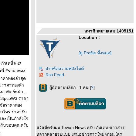
สมาชิกหมายเลข 1495151
Location :
[ดู Profile ทั้งหมด]
 กำเหน็จ 🪙
ฝากข้อความหลังไมค์
นนี้ #ราคาทอง
Rss Feed
าคาทองล่าสุด
้มราคาทองคำ
ผู้ติดตามบล็อก : 1 คน [
?
]
าทิตย์หน้า ,
ly/3tpceW3 ราคา
จจัยราคาทอง
าไหร่ ราคารับ
และเป็นกำลังใจ
ครับขอบคุณครับ
สวัสดีครับผม Tewan News ครับ อัพเดท ข่าวสาร
:
หลากหลายรูปแบบ เสนอข่าวสารใหม่ๆก่อนใคร