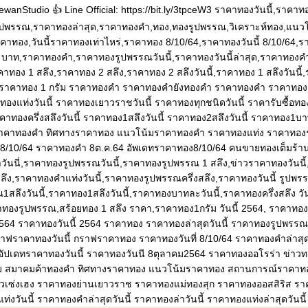
wanStudio 👍 Line Official: https://bit.ly/3tpceW3 ราคาทองวันนี้,ราคาท
ูปพรรณ,ราคาทองล่าสุด,ราคาทองคำ,ทอง,ทองรูปพรรณ,วิเคราะห์ทอง,แนว
คาทอง,วันนี้ราคาทองเท่าไหร่,ราคาทอง 8/10/64,ราคาทองวันนี้ 8/10/64,ร
1 บาท,ราคาทองคํา,ราคาทองรูปพรรณวันนี้,ราคาทองวันนี้ล่าสุด,ราคาทองคําวั
าคาทอง 1 สลึง,ราคาทอง 2 สลึง,ราคาทอง 2 สลึงวันนี้,ราคาทอง 1 สลึงวันนี
ม,ราคาทอง 1 กรัม ราคาทองคำ ราคาทองคำยังทองคำ ราคาทองคำ ราคาทอง
งแท่งวันนี้ ราคาทองเยาวราชวันนี้ ราคาทองทุกชนิดวันนี้ ราคารับซื้อทอง
าคาทองครึ่งสลึงวันนี้ ราคาทอง1สลึงวันนี้ ราคาทอง2สลึงวันนี้ ราคาทอง1บาท
ราคาทองคำ ทิศทางราคาทอง แนวโน้มราคาทองคำ ราคาทองแท่ง ราคาทอง
ำ8/10/64 ราคาทองคำ 8ต.ค.64 อัพเดทราคาทอง8/10/64 คนขายทองเต็มร้า
ำวันนี่,ราคาทองรูปพรรณวันนี้,ราคาทองรูปพรรณ 1 สลึง,ข่าวราคาทองวันนี
สลึง,ราคาทองคําแท่งวันนี้,ราคาทองรูปพรรณครึ่งสลึง,ราคาทองวันนี้ รูปพ
สลึงวันนี้,ราคาทอง1สลึงวันนี้,ราคาทองบาทละวันนี้,ราคาทองครึ่งสลึง วั
าคาทองรูปพรรณ,สร้อยทอง 1 สลึง ราคา,ราคาทอง1กรัม วันนี้ 2564, ราคาทองคร
2564 ราคาทองวันนี้ 2564 ราคาทอง ราคาทองล่าสุดวันนี้ ราคาทองรูปพรรณ
ราฟราคาทองวันนี้ กราฟราคาทอง ราคาทองวันที่ 8/10/64 ราคาทองคำล่าส
อัปเดทราคาทองวันนี้ ราคาทองวันนี 8ตุลาคม2564 ราคาทองออโรร่า ข่า
สมาคมค้าทองคำ ทิศทางราคาทอง แนวโน้มราคาทอง สถานการณ์ราคาทอ
 ฮั่วเซ่งเฮง ราคาทองย่านเยาวราช ราคาทองแม่ทองสุก ราคาทองออสสิริส ร
ท่งวันนี้ ราคาทองคำล่าสุดวันนี้ ราคาทองล่าวันนี้ ราคาทองแท่งล่าสุดวันนี้