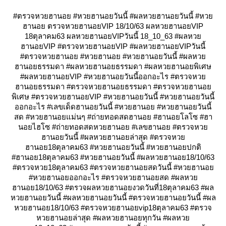
#ตรวจหวยฮานอย #หวยฮานอยวันนี้ #ผลหวยฮานอยวันนี้ #หว
ฮานอย ตรวจหวยฮานอยVIP 18/10/63 ผลหวยฮานอยVIP
18ตุลาคม63 ผลหวยฮานอยVIPวันนี้ 18_10_63 #ผลหว
ฮานอยVIP #ตรวจหวยฮานอยVIP #ผลหวยฮานอยVIPวันนี้
#ตรวจหวยฮานอย #หวยฮานอย #หวยฮานอยวันนี้ #ผลหว
ฮานอยธรรมดา #ผลหวยฮานอยธรรมดา #ผลหวยฮานอยพิเศษ
#ผลหวยฮานอยVIP #หวยฮานอยวันนี้ออกอะไร #ตรวจหว
ฮานอยธรรมดา #ตรวจหวยฮานอยธรรมดา #ตรวจหวยฮานอ
พิเศษ #ตรวจหวยฮานอยVIP #หวยฮานอยวันนี้ #หวยฮานอยวันนี้
ออกอะไร #เลขเด็ดฮานอยวันนี้ #หวยฮานอย #หวยฮานอยวันนี้
สด #หวยฮานอยแม่นๆ #ถ่ายทอดสดฮานอย #ฮานอยโลโซ #ฮา
นอยไฮโซ #ถ่ายทอดสดหวยฮานอย #เลขฮานอย #ตรวจหว
ฮานอยวันนี้ #ผลหวยฮานอยล่าสุด #ตรวจหว
ฮานอย18ตุลาคม63 #หวยฮานอยวันนี้ #หวยฮานอยปกติ
#ฮานอย18ตุลาคม63 #หวยฮานอยวันนี้ #ผลหวยฮานอย18/10/63
#ตรวจหวย18ตุลาคม63 #ตรวจหวยฮานอยสดวันนี้ #หวยฮานอ
#หวยฮานอยออกอะไร #ตรวจหวยฮานอยสด #ผลหว
ฮานอย18/10/63 #ตรวจผลหวยฮานอยงวดวันที่18ตุลาคม63 #ผล
หวยฮานอยวันนี้ #ผลหวยฮานอยวันนี้ #ตรวจหวยฮานอยวันนี้ #ผล
หวยฮานอย18/10/63 #ตรวจหวยฮานอยvip18ตุลาคม63 #ตรวจ
หวยฮานอยล่าสุด #ผลหวยฮานอยทุกวัน #ผลหว