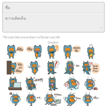
*ใช้ code html ตกแต่งข้อความได้เฉพาะสมาชิก
Emotion