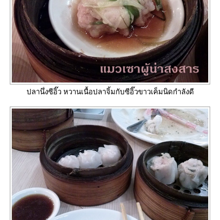
ปลานึ่งซีอิ๊ว หวานเนื้อปลาจิ้มกับซีอิ๊วขาวเค็มนิดกำลังดี