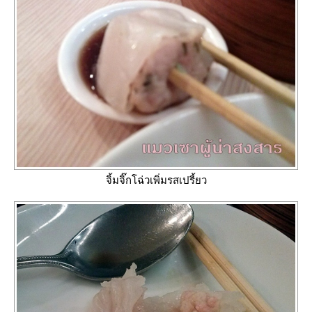
จิ้มจิ๊กโฉ่วเพิ่มรสเปรี้ยว