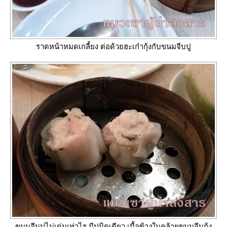
ราดหน้าหมดเกลี้ยง ต่อด้วยฮะเก๋ากุ้งกับขนมจีบปู
ขนมจีบปูไม่เด่นเท่าไร มีปูนิดเดียว เนื้อข้างในคล้ายขนมจีบกุ้ง