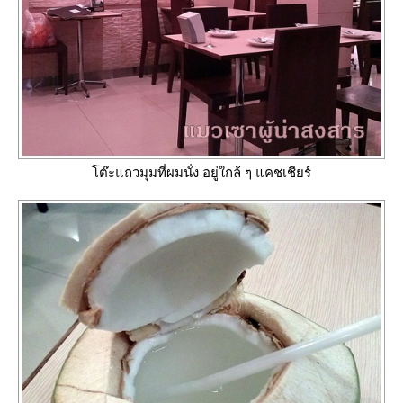
ต๊ะแถวมุมที่ผมนั่ง อยู่ใกล้ ๆ แคชเชียร์