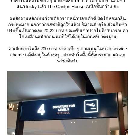
ราคาไม่แพง เมื่อเร็ว ๆ นี้ยังเข่งละ 15 บาท เทียบกับร้านติ่มซำ
นว lucky แล้ว The Canton House เหนือชั้นกว่าเยอะ
ผมสั่งจานหลักเป็นก๋วยเตี๋ยวราดหน้าปลาเต้าซี่ ผัดได้หอมกลิ่น
กระทะมาก นอกจากรสชาติถูกใจแล้วปริมาณยังจุใจ ส่วนติ่มซำ
ปรับขึ้นเป็นถาดละ 20-22 บาท ขณะคีบเข้าปากไม่ถึงกับอร่อยคำ
ตเหมือนสมัยก่อน แต่ก็ใช้ได้อยู่ในเกณฑ์มาตรฐาน
ค่าเสียหายไม่ถึง 200 บาท ราคาเป๊ะ ๆ ตามเมนู ไม่บวก service
charge แม้ตั้งอยู่ในห้างหรู ..ประทับใจมื้อนี้ทั้งบรรยากาศและ
รสชาติครับ