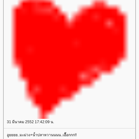
31 มีนาคม 2552 17:42:09 น.
อูยยยย..มะม่วง+น้ำปลาหวานนนน..เอื๊อกกก!!