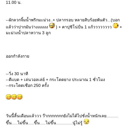
11.00 น.
--ผักลวกจิ้มน้ำพริกมะม่วง..+ ปลากรอบ หลายสิบร้อยพันตัว...(บอก
ล้วว่าปากมันว่างงงงงง
) + คาปุชิโน่ปั่น 1 แก้วววววววว
+
มะม่วงน้ำปลาหวาน 3 ลูก
ออกกำลังกา
--วิ่ง 30 นาที
--ตีแบด + เล่นวอลเล่ย์ + กระโดดยาง ประมาณ 1 ชั่วโมง
--กระโดดเชือก 250 ครั้ง
วันนี้สิ้นเดือนแล้ววว ว๊ากกกกกกกยังไม่ได้ไปชั่งน้ำหนักเลย..........
ขึ้น.....ไม่ขึ้น.....ขึ้น.....ไม่ขึ้น..............นู๋ไม่รู้