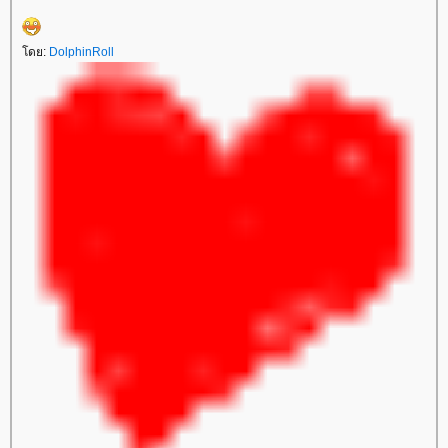
ดย:
DolphinRoll