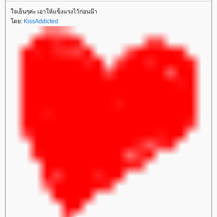
จเย็นๆค่ะ เอาให้แข็งแรงไว้ก่อนน๊า
ดย:
KissAddicted