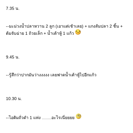
7.35 น.
--มะม่วงน้ำปลาหวาน 2 ลูก (เอาแต่เช้าเลย) + แกงส้มปลา 2 ชิ้น +
ต้มจับฉ่าย 1 ถ้วยเล็ก + น้ำเต้าหู้ 1 แก้ว
9.45 น.
--รู้สึกว่าปากมันว่างงงงง เลยฟาดน้ำเต้าหู้ไปอีกแก้ว
10.30 น.
--ไอติมถั่วดำ 1 แท่ง ........อะไรเนี่