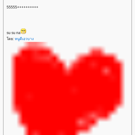
55555++++++++++
su su na
ดย:
หนูดีเอวบาง