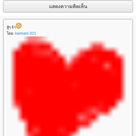
สู้ๆ จ้า
ดย:
nannani-321