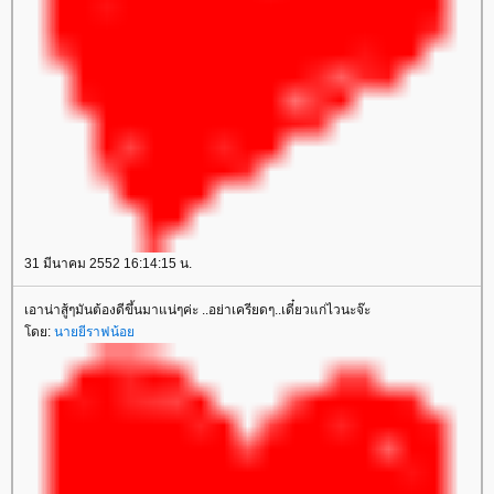
31 มีนาคม 2552 16:14:15 น.
เอาน่าสู้ๆมันต้องดีขึ้นมาแน่ๆค่ะ ..อย่าเครียดๆ..เดี๋ยวแก่ไวนะจ๊ะ
ดย:
นายยีราฟน้อ