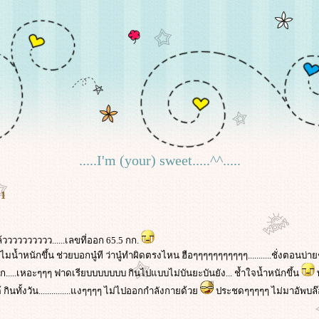
.....I'm (your) sweet.....^^.....
 1
ล้วววววววววว......เลขที่ออก 65.5 กก.
มน้ำหนักขึ้น ช่วยบอกนู๋ที ว่านู๋ทำผิดตรงไหน ฮือๆๆๆๆๆๆๆๆๆๆๆ...........ชั่งตอนบ่
นอก.....เหอะๆๆๆ ฟาดเรียบบบบบบบ กินไปแบบไม่บันยะบันยัง... ช้ำใจน้ำหนักขึ้น
พ
ทั้งวัน...............แงๆๆๆๆ ไม่ไปออกกำลังกายด้ว
ประชดๆๆๆๆๆ ไม่มาอัพบล๊อก