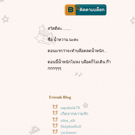
สวัสดีค่ะ..........
ชื่อ น้ำหวาน นะคะ
ตอนแรกว่าจะทำบล๊อคลดน้ำหนัก...
ตอนนี้น้ำหนักไม่ลง บล๊อคก็ไม่เดิน ก๊า
กกกๆๆๆ
Friends Blog
sapuknik79
เกิดจากความรัก
ultra_aih
DolphinRoll
yachawee