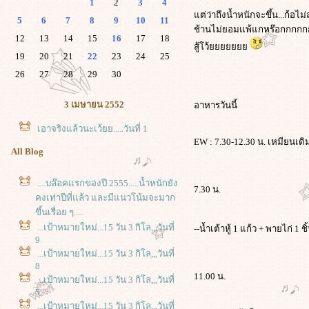
1
2
3
4
ต่ว่าถึงน้ำหนักจะขึ้น...ก้อ
5
6
7
8
9
10
11
ช้านไม่ยอมแพ้แกหร๊อกกกก
12
13
14
15
16
17
18
สู้โว้
19
20
21
22
23
24
25
26
27
28
29
30
3 เมษายน 2552
อาหารวันนี้
เอาจริงแล้วนะเว้ยย.....วันที่ 1
EW : 7.30-12.30 น. เหมียนเดิ
All Blog
....บล๊อคแรกของปี 2555.....น้ำหนักยัง
7.30 น.
คงเท่าปีที่แล้ว และมีแนวโน้มจะมาก
ขึ้นเรื่อย ๆ.....
...เป้าหมายใหม่...15 วัน 3 กิโล,,,วันที่
--น้ำเต้าหู้ 1 แก้ว + พายไก่ 1 
9
...เป้าหมายใหม่...15 วัน 3 กิโล,,,วันที่
8
11.00 น.
...เป้าหมายใหม่...15 วัน 3 กิโล,,,วันที่
5
...เป้าหมายใหม่...15 วัน 3 กิโล,,,วันที่