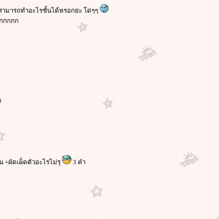
ไม่สามารถทำอะไรชั้นได้หรอกย่ะ โด่ๆๆ
กกกกกก
ม
ชิ้น +ผัดเผ็ดตัวอะไรไม่รุ
3 คำ