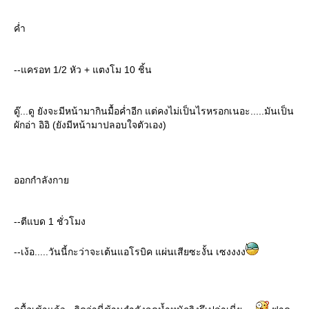
ค่ำ
--แครอท 1/2 หัว + แตงโม 10 ชิ้น
ดู๊...ดู ยังจะมีหน้ามากินมื้อค่ำอีก แต่คงไม่เป็นไรหรอกเนอะ.....มันเป็น
ผักอ่า อิอิ (ยังมีหน้ามาปลอบใจตัวเอง)
ออกกำลังกา
--ตีแบด 1 ชั่วโมง
--เง้อ.....วันนี้กะว่าจะเต้นแอโรบิค แผ่นเสียซะงั้น เซงงงง