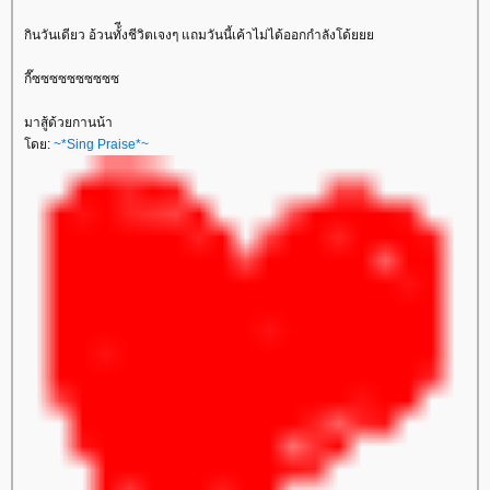
กินวันเดียว อ้วนทั้ีงชีวิตเจงๆ แถมวันนี้เค้าไม่ได้ออกกำลังโด้
กี๊ซซซซซซซซซซ
มาสู้ด้วยกานน้า
ดย:
~*Sing Praise*~