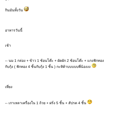
กินมันทั้งวัน
อาหารวันนี้
เช้า
-- นม 1 กล่อง + ข้าว 1 ช้อนโต๊ะ + ผัดผัก 2 ช้อนโต๊ะ + แกงฟักทอง
กับกุ้ง ( ฟักทอง 4 ชิ้นกับกุ้ง 1 ชิ้น ) กะทิค้าบบบบบพี่น้องงง
เที่ยง
-- เกาเหลาเครื่องใน 1 ถ้วย + ฝรั่ง 5 ชิ้น + สัปรด 4 ชิ้น