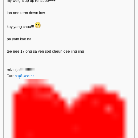
my weight up up rei 5555+++
ton nee rerm down law
koy yang chua!!!
pa yam kao na
tee nee 17 ong sa yen sod cheun dee jing jing
miz u ja!!!!!!!!!!!!!!!!
ดย:
หนูดีเอวบาง