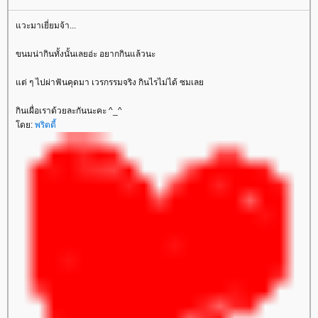
วะมาเยี่ยมจ้า...
ขนมน่ากินทั้งนั้นเลยอ่ะ อยากกินแล้วนะ
ต่ ๆ ไปผ่าฟันคุดมา เวรกรรมจริง กินไรไม่ได้ ซมเล
กินเผื่อเราด้วยละกันนะคะ ^_^
ดย:
พริตตี้