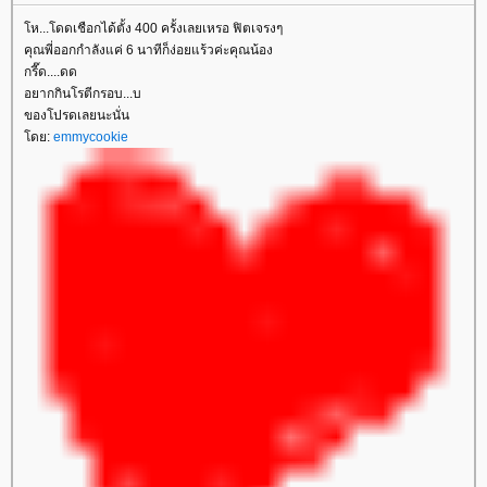
ห...โดดเชือกได้ตั้ง 400 ครั้งเลยเหรอ ฟิตเจรงๆ
คุณพี่ออกกำลังแค่ 6 นาทีก็ง่อยแร้วค่ะคุณน้อง
กรี๊ด....ดด
อยากกินโรตีกรอบ...บ
ของโปรดเลยนะนั่น
ดย:
emmycookie