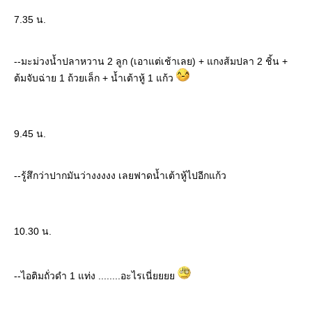
7.35 น.
--มะม่วงน้ำปลาหวาน 2 ลูก (เอาแต่เช้าเลย) + แกงส้มปลา 2 ชิ้น +
ต้มจับฉ่าย 1 ถ้วยเล็ก + น้ำเต้าหู้ 1 แก้ว
9.45 น.
--รู้สึกว่าปากมันว่างงงงง เลยฟาดน้ำเต้าหู้ไปอีกแก้ว
10.30 น.
--ไอติมถั่วดำ 1 แท่ง ........อะไรเนี่