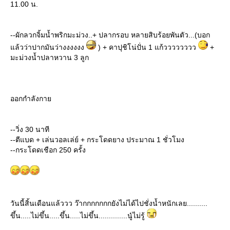
11.00 น.
--ผักลวกจิ้มน้ำพริกมะม่วง..+ ปลากรอบ หลายสิบร้อยพันตัว...(บอก
ล้วว่าปากมันว่างงงงงง
) + คาปุชิโน่ปั่น 1 แก้วววววววว
+
มะม่วงน้ำปลาหวาน 3 ลูก
ออกกำลังกา
--วิ่ง 30 นาที
--ตีแบด + เล่นวอลเล่ย์ + กระโดดยาง ประมาณ 1 ชั่วโมง
--กระโดดเชือก 250 ครั้ง
วันนี้สิ้นเดือนแล้ววว ว๊ากกกกกกกยังไม่ได้ไปชั่งน้ำหนักเลย..........
ขึ้น.....ไม่ขึ้น.....ขึ้น.....ไม่ขึ้น..............นู๋ไม่รู้