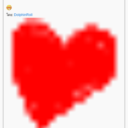
ดย:
DolphinRoll