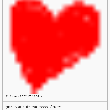
31 มีนาคม 2552 17:42:09 น.
อูยยยย..มะม่วง+น้ำปลาหวานนนน..เอื๊อกกก!!