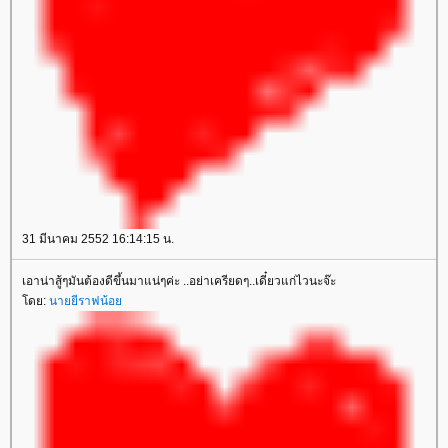
31 มีนาคม 2552 16:14:15 น.
เอาน่าสู้ๆมันต้องดีขึ้นมาแน่ๆค่ะ ..อย่าเครียดๆ..เดี๋ยวแก่ไวนะจ๊ะ
ดย:
นายยีราฟน้อ