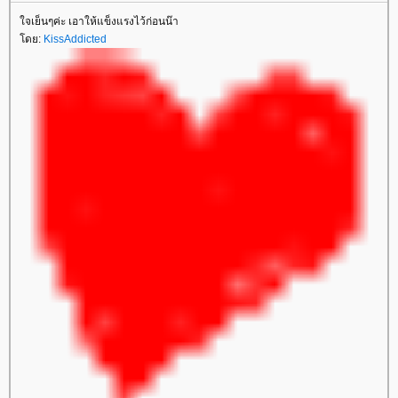
จเย็นๆค่ะ เอาให้แข็งแรงไว้ก่อนน๊า
ดย:
KissAddicted