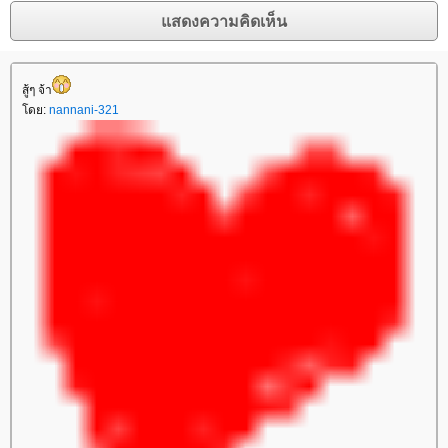
สู้ๆ จ้า
ดย:
nannani-321