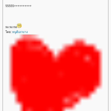
55555++++++++++
su su na
ดย:
หนูดีเอวบาง