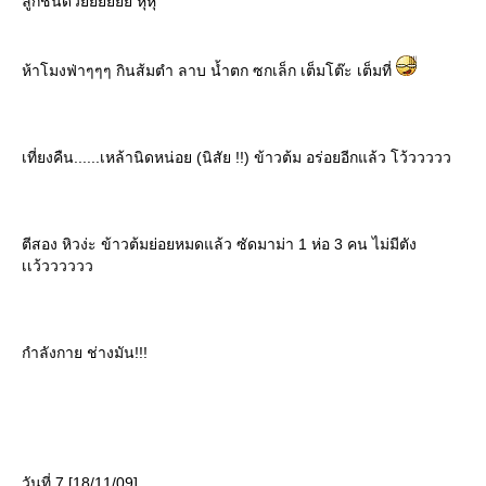
ลูกชิ้นด้วยยยยยย หุหุ
ห้าโมงฟ่าๆๆๆ กินส้มตำ ลาบ น้ำตก ซกเล็ก เต็มโต๊ะ เต็มที่
เที่ยงคืน......เหล้านิดหน่อย (นิสัย !!) ข้าวต้ม อร่อยอีกแล้ว โว้ววววว
ตีสอง หิวง่ะ ข้าวต้มย่อยหมดแล้ว ซัดมาม่า 1 ห่อ 3 คน ไม่มีตัง
เเว้วววววว
กำลังกาย ช่างมัน!!!
วันที่ 7 [18/11/09]