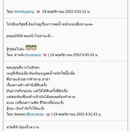
ดย:
friendlygang
19 พฤศจิกายน 2552 0:01:14 น.
ปรตีนบริสุทธิ์ ต้องไปดูเรื่องการลดน้ำหนักแบบพี่ปลานะคะ
pepa2009 ลองเข้าไปอ่านะจ๊ะ...
สู้ๆๆต่อไปค่ะ
ดย: ต่ายจัง (
nuanapa
) 19 พฤศจิกายน 2552 6:45:33 น.
ขอบคุณที่แวะไปทักค่ะ
เมนูที่เขียนเนี่ย มันเป้นเมนูลดน้ำหนักใช่มั๊ยเนี่
พี่อ่านแล้วอยากทำตาม ฮ่าฮ่า
เรื่องทานข้าวคำนึงยี่สิบครั้ง
มันยากจริงๆอ่ะค่ะ แค่ให้ได้สิบครั้งพี่ยังเซ็ง
ต่พอเห้นเพื่อนทำแล้วมันได้ผลเลยต้องทำตาม
อ่ะนะ เปลี่ยนความคิด ชีวิตเปลี่ยนนะจ๊ะ
สู้ๆนะ เป้นกำลังใจให้นะจ๊ะ
ดย: itsaree (
ืดอกลดพุง
) 19 พฤศจิกายน 2552 9:31:43 น.
หวัดดีจ้าน้องน้ำหวาน