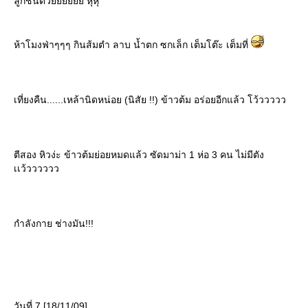
ลูกชิ้นด้วยยยยยย หุหุ
ห้าโมงฟ่าๆๆๆ กินส้มตำ ลาบ น้ำตก ซกเล็ก เต็มโต๊ะ เต็มที่
เที่ยงคืน......เหล้านิดหน่อย (นิสัย !!) ข้าวต้ม อร่อยอีกแล้ว โว้ววววว
ตีสอง หิวง่ะ ข้าวต้มย่อยหมดแล้ว ซัดมาม่า 1 ห่อ 3 คน ไม่มีตัง
เเว้วววววว
กำลังกาย ช่างมัน!!!
วันที่ 7 [18/11/09]