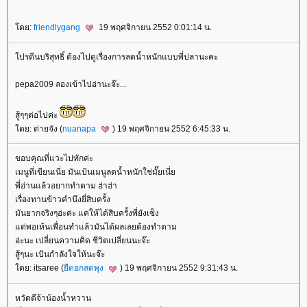
ดย:
friendlygang
19 พฤศจิกายน 2552 0:01:14 น.
ปรตีนบริสุทธิ์ ต้องไปดูเรื่องการลดน้ำหนักแบบพี่ปลานะคะ
pepa2009 ลองเข้าไปอ่านะจ๊ะ...
สู้ๆๆต่อไปค่ะ
ดย: ต่ายจัง (
nuanapa
) 19 พฤศจิกายน 2552 6:45:33 น.
ขอบคุณที่แวะไปทักค่ะ
เมนูที่เขียนเนี่ย มันเป้นเมนูลดน้ำหนักใช่มั๊ยเนี่
พี่อ่านแล้วอยากทำตาม ฮ่าฮ่า
เรื่องทานข้าวคำนึงยี่สิบครั้ง
มันยากจริงๆอ่ะค่ะ แค่ให้ได้สิบครั้งพี่ยังเซ็ง
ต่พอเห้นเพื่อนทำแล้วมันได้ผลเลยต้องทำตาม
อ่ะนะ เปลี่ยนความคิด ชีวิตเปลี่ยนนะจ๊ะ
สู้ๆนะ เป้นกำลังใจให้นะจ๊ะ
ดย: itsaree (
ืดอกลดพุง
) 19 พฤศจิกายน 2552 9:31:43 น.
หวัดดีจ้าน้องน้ำหวาน