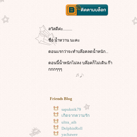
สวัสดีค่ะ..........
ชื่อ น้ำหวาน นะคะ
ตอนแรกว่าจะทำบล๊อคลดน้ำหนัก...
ตอนนี้น้ำหนักไม่ลง บล๊อคก็ไม่เดิน ก๊า
กกกๆๆๆ
Friends Blog
sapuknik79
เกิดจากความรัก
ultra_aih
DolphinRoll
yachawee