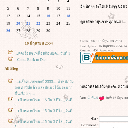
1
2
3
4
ฮิๆ ฟิตๆๆ จะได้เฟิร์มๆๆ ขอตั
5
6
7
8
9
10
11
12
13
14
15
16
17
18
ดูแลรักษาสุขภาพทุกคนค่า...
19
20
21
22
23
24
25
26
27
28
29
30
Create Date : 16 มิถุนายน 2554
16 มิถุนายน 2554
Last Update : 16 มิถุนายน 2554 14
Counter : 457 Pageviews.
,,,ลดเรื่อยๆ เหนื่อยก้อหยุด,,, วันที่ 1
..Come Back to Diet..
All Blog
....บล๊อคแรกของปี 2555.....น้ำหนักยัง
หลอกหลอนจริงๆนะคะ ความอ้ว
คงเท่าปีที่แล้ว และมีแนวโน้มจะมาก
ขึ้นเรื่อย ๆ.....
ดย:
น้ำพันซ์
วันที่: 16 มิถุนา
...เป้าหมายใหม่...15 วัน 3 กิโล,,,วันที่
9
...เป้าหมายใหม่...15 วัน 3 กิโล,,,วันที่
8
ชื่อ :
...เป้าหมายใหม่...15 วัน 3 กิโล,,,วันที่
Comment :
5