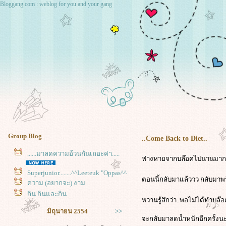
Bloggang.com : weblog for you and your gang
Group Blog
..Come Back to Diet..
......มาลดความอ้วนกันเถอะค่า.....
ห่างหายจากบล๊อคไปนานมากเลย.
Superjunior........^^Leeteuk "Oppas^^
ตอนนี้กลับมาแล้ววว กลับม
ความ (อยากจะ) งาม
กิน กินและกิน
หวานรู้สึกว่า..พอไม่ได้ทำบ
มิถุนายน 2554
>>
จะกลับมาลดน้ำหนักอีกครั้งนะ