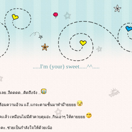
.....I'm (your) sweet.....^^.....
.งืดดดด...คิดถึงจัง ...
าพร้อมความอ้วน แง๊..แกจะตามชั้นมาทำม๊า
ล๊อคเเล้ว เหมือนไม่มีตัวควบคุมอ่ะ..กินเอาๆ ให้ตา
คะ..ช่วยเป็นกำลังใจให้ด้วยเน้อ