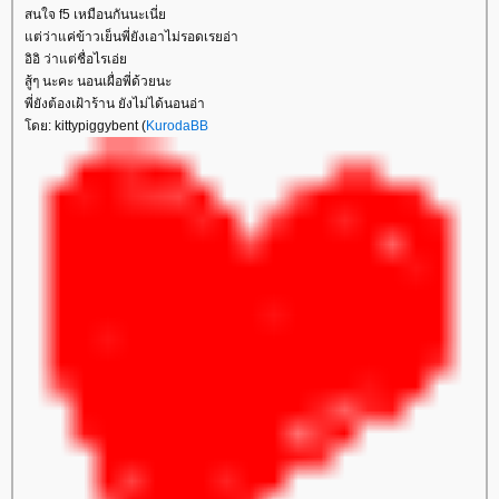
สนใจ f5 เหมือนกันนะเนี่
ต่ว่าแค่ข้าวเย็นพี่ยังเอาไม่รอดเรยอ่า
อิอิ ว่าแต่ชื่อไรเอ่
สู้ๆ นะคะ นอนเผื่อพี่ด้วยนะ
พี่ยังต้องเฝ้าร้าน ยังไม่ได้นอนอ่า
ดย: kittypiggybent (
KurodaBB