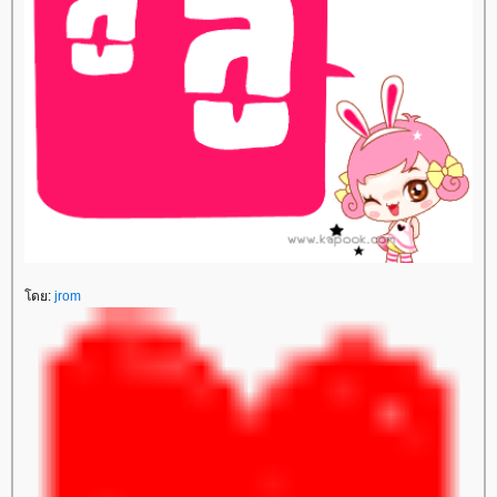
ดย:
jrom