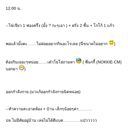
12.00 น.
--ไข่เจียว 1 ฟองครึ่ง (มั้ง ? กะๆเอา ) + ฝรั่ง 2 ชิ้น + โกโก้ 1 แก้ว
พอแล้วมั้งคะ........ไม่ค่อยอยากกินอะไรเลย (นี่ขนาดไม่อยาก
)
ต้องกินเยอะๆหน่อย........เด๋วโยโย่ถามหา
( พี่นกกี้ (NOKKIE-CM)
บอกมา
)
ออกกำลังกาย (มาแก้ออกกำลังกายนิดหน่อย)
--ทำความสะอาดห้อง + บ้าน เล็กๆน้อยๆค่า............
ปล.ไม่มีคัยอยู่บ้าน เลยไม่ได้ตีแบด...............แป่ววววว