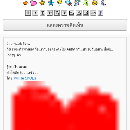
ว้าวๆๆ..เก่งจิงๆ..
ถึงเราจะทำฟาสแต่ก้อแตกบ่อยๆอะค่ะไม่เคยติดๆกันเปน10วันอย่างนี้เลย..
เก่งๆๆ..ค่า..
สู้ๆต่อไปนะคะ..
ทำได้ดีแล้วว....เชียวว
ดย:
wHiTe ShOEs