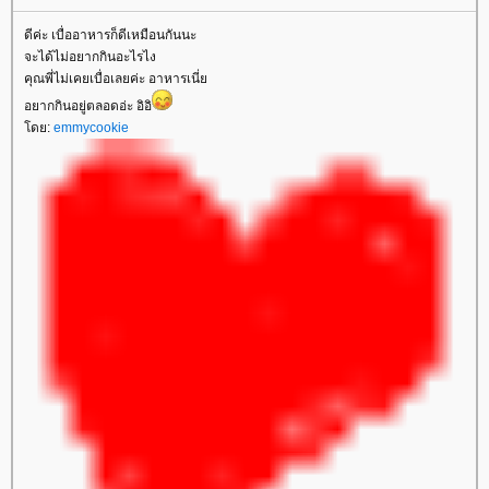
ดีค่ะ เบื่ออาหารก็ดีเหมือนกันนะ
จะได้ไม่อยากกินอะไรไง
คุณพี่ไม่เคยเบื่อเลยค่ะ อาหารเนี่
อยากกินอยู่ตลอดอ่ะ อิอิ
ดย:
emmycookie