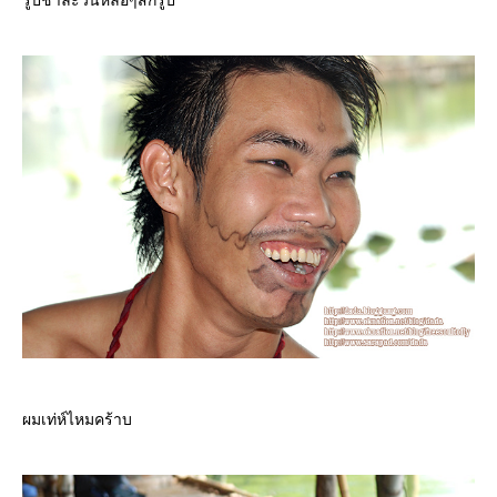
รูปชาละวันหล่อๆสักรูป
ผมเท่ห์ไหมคร้าบ