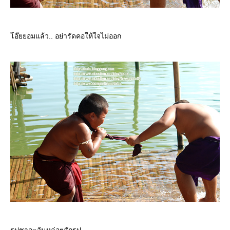
อ๊ยยอมแล้ว.. อย่ารัดคอให้ใจไม่ออก