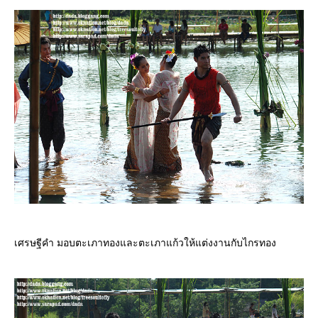
เศรษฐีคำ มอบตะเภาทองและตะเภาแก้วให้แต่งงานกับไกรทอง