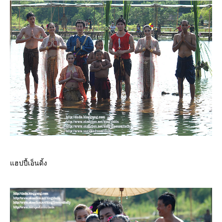
ฮปปี้เอ็นดิ้ง