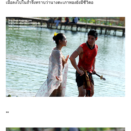
เมื่อลงไปในถ้ำจึงทราบว่านางตะเภาทองยังมีชีวิตอ
**