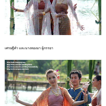
เศรษฐีคำ และนางทองมา ผู้ภรรยา