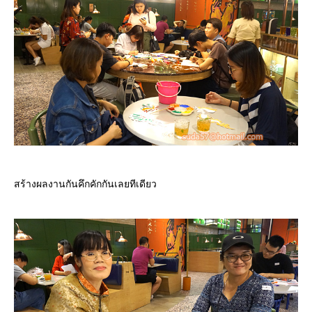
สร้างผลงานกันคึกคักกันเลยทีเดียว