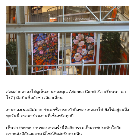
สอดสายตาลงไปดูเห็นงานของคุณ Arianna Caroli Zอาเรียนนา คา
รลี) ศิลปินชื่อดังชาวอิตาเลี่ยน
งานของเธอเลิศมาก ย่าเคยซื้อกระเป๋าถือของเธอมาใช้ ยังใช้อยู่จนถึง
ทุกวันนี้ เธอมาร่วมงานที่เซ็นทรัลทุกปี
เห็นว่า theme งานของเธอครั้งนี้คือกิจกรรมเก็บภาพประทับใจกับ
ฉากหลังสีสันงดงาม ดีไซน์พิเศษรับตรุษจีน