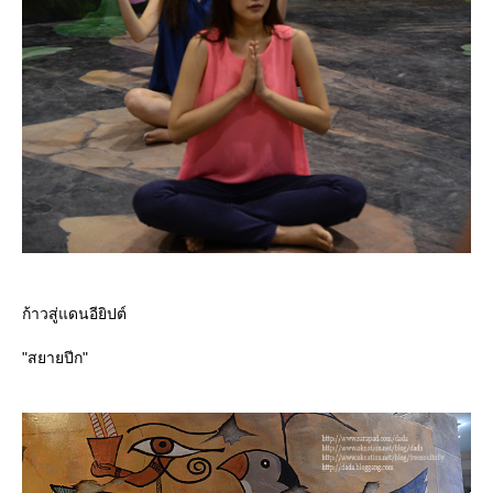
ก้าวสู่แดนอียิปต์
"สยายปีก"