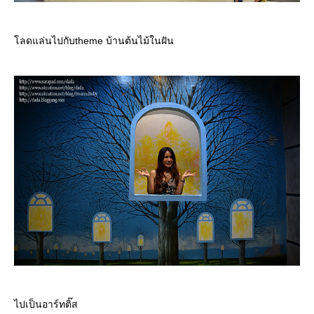
ลดแล่นไปกับtheme บ้านต้นไม้ในฝัน
ไปเป็นอาร์ทติ๊ส