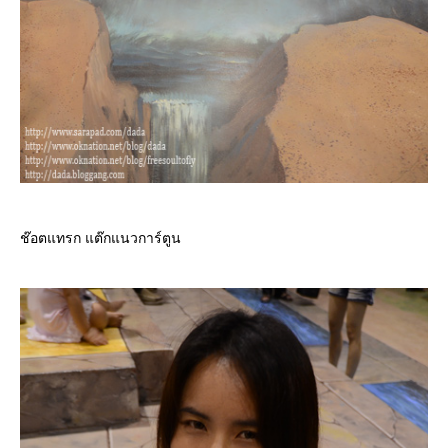
ช๊อตแทรก แต๊กแนวการ์ตูน