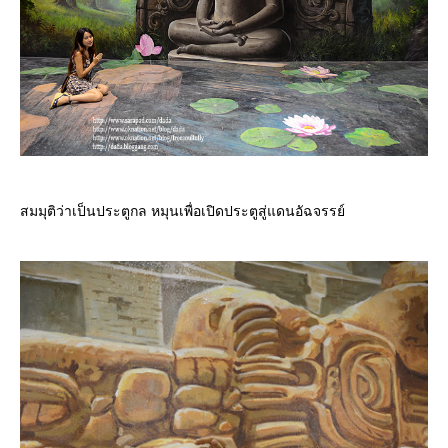
สมมุติว่าเป็นประตูกล หมุนเพื่อเปิดประตูสู่แดนอัฉจรรย์