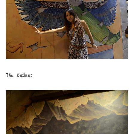
อ๊ะ...มัมมี่แมว