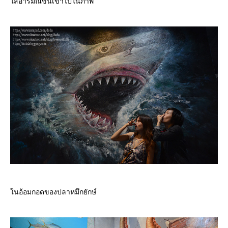
ส่อารมณ์ขันเข้าไปในภาพ
นอ้อมกอดของปลาหมึกยักษ์