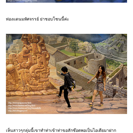
ท่องแดนมหัศจรรย์ ย่าชอบโซนนี้ค่ะ
เห็นสาวๆกลุ่มนี้เขาทำท่าเข้าท่าขอสักช๊อตพอเป็นไอเดียมาฝาก