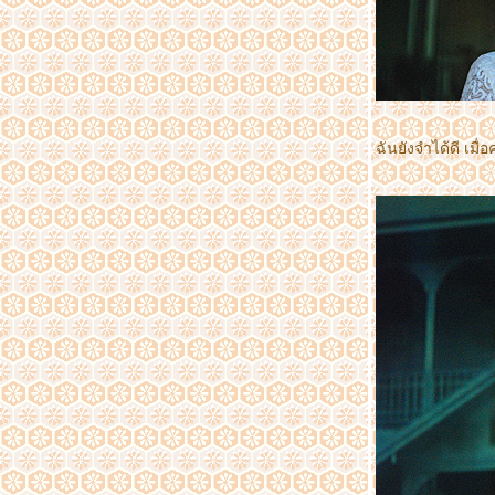
ตลาด บอง มาร์เช่ Bonmarche Market Park
ตลาดเดินสะดวกสำหรับผู้สูงอายุ กับกิจกรรมวัน
เด็กที่ผ่านมา
ไหว้เจ้าขอพรปีใหม่ ตอนที่ 2 วัดขุนด่านเจ้าพ่อ
เสือ,ศาลหลักเมือง
ไหว้เจ้าขอพรปีใหม่ ตอนที่ 1 วัดมังกรกมลา
ฉันยังจำได้ดี เมื
วาช(วัดเล่งเน่ยยี่)
ทัวร์พม่า 9-12 สิงหาคม 2555 ตอนที่5,วัดพระ
เขี้ยวแก้ว
ประมวลภาพจากมินิคอนเสิร์ตของ 3 หนุ่ม'The
Voice of BKK' Concert by Bombay Kong K
AF9
สงกรานต์ 2556
ทัวร์พม่า 9-12 สิงหาคม 2555 ตอนที่4,ชมช้าง
เผือก,วัดพระหินอ่อน
ภาพย้อนอดีต ที่พิมา
สุขสันต์วันปีใหม่ 2556 Happy new year 2013
ร่วมเทิดพระเกียรติ พระบาทสมเด็จ
พระเจ้าอยู่หัว กับเพรสเซอร์เวชั่น ฮอลล์ แจ๊ส
บนด์
ทริป จันทบุรี ตอนที่1 สถานแสดงพันธุ์สัตว์น้ำ