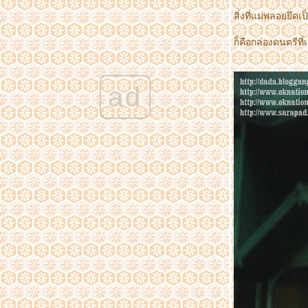
เที่ยวญี่ปุ่น เมื่อ เมษายน พ.ศ. 2560 ตอนที่ 5
สิ่งที่แม่พลอยยึดเ
Bird show at สวนนกมัตสึเอะ Matsue Vogel
Park
เที่ยวญี่ปุ่น เมื่อเดือน เมษายน พ.ศ. 2560 ตอนที่
ก็คือกล่องดนตรีที
3 ชมซากุระริมน้ำ,เที่ยวเมืองโบราณ
Central Chinesr New Year 2018
เที่ยวญี่ปุ่น เมื่อเดือน เมษายน พ.ศ. 2560 ตอนที่
ad
1
ประมวลภาพจากงาน Bangkok Comic Con
2016 ที่ไบเทคบางนา เมื่อ 29 เม.ย. - 1 พ.ค. 59
ทริบอุดร-หนองคาย ตอนที่ 6 ทะเลหมอกที่ภูห้ว
อีสัน,ลองเรือชมแม่น้ำโขง
ทริบอุดร-หนองคาย ตอนที่ 5 ความไม่ธรรมดา
ของ ศาลาแก้วกู่ มุมมองนอกตำราที่คาดไม่ถึง
ทริบอุดร-หนองคาย ตอนที่ 4 วัดโพธิ์ชัย วัด
อารามหลวง จ.หนองคา
ทริบอุดร-หนองคาย ตอนที่ 3 ภูฝอยลม เรียลลิตี้
ทริบอุดร-หนองคาย ตอนที่2 หลุมขุดค้นทาง
บราณคดี,ศูนย์จำหน่ายสินค้าบ้านเชียง
ทริบอุดร-หนองคาย ตอนที่1 ทะเลบัวแดงที่ดอน
คง
เปิดอย่างเป็นทางการแล้ว วันนี้(27.1.2559) สวน
สาธารณะบึงหนองบอน