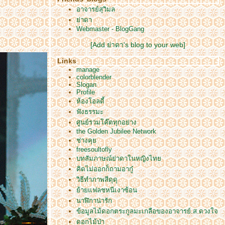
อาจารย์สุวิมล
่าดา
Webmaster - BlogGang
[Add ย่าดา's blog to your web]
Links
manage
colorblender
Slogan
Profile
ห้องโอลดี้
ฟังธรรมะ
ศูนย์รวมโค๊ตทุกอย่าง
the Golden Jubilee Network
ช่างคุ
freesoultofly
บทสัมภาษณ์ย่าดาในหญิงไท
คิดไม่ออกก็ถามอากู๋
วิธีทำภาพสีดุดุ
้ายแฟลชหนีเงาซ้อน
นาฬิกาน่ารัก
ข้อมูลไม้ดอกตระกูลมะเกลือของอาจารย์.ส.ดวงใจ
ดอกไม้ป่า