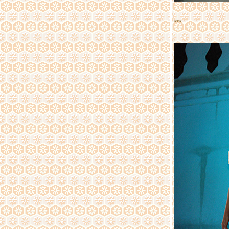
สัมผัสวิถีชาวบ้าน ตอนที่ 1ม่อนลับแล
บลอกเกอร์สัญจรกับมูลนิธิที่อยู่อาศัย ครั้งที่
1/2555
***
ทัวร์พม่า 9-12 สิงหาคม 2555 ตอนที่ 3 ชเวดาก
อง
ทัวร์พม่า 9-12 สิงหาคม 2555 ตอนที่ 2 เจดีย์โบ
ตาทาวน์
ทัวร์พม่า 9-12 สิงหาคม 2555 ตอนที่ 1 สิเรียม เจ
ดีกลางน้ำเยเลพญา พระอุปคุต
Art in paradise พิพิธภัณฑ์ภาพจิตรกรรม 3 มิติ
พัทยา
เที่ยว มูลนิธิ สืบ นาคะเสถียร ..ตามรอย ..บ้าน
หลังสุดท้าย... ที่ห้วยขาแข้ง
เขตรักษาพันธุ์สัตว์ป่าห้วยขาแข้ง HUAI KHA
KHAENG WILDLIFE SANCTURAY
ขวงคำม่วน, ถ้ำกองลอ, ประเทศลาว(ทริบนค
รพนม ตอน10 ตอนจบทริป)
กล้วยไม้ที่โชว์ในงาน มหัศจรรย์กล้วยไม้แห่ง
อัครนารี ตอนที่ 2
กล้วยไม้ที่โชว์ในงาน มหัศจรรย์กล้วยไม้แห่ง
อัครนารี ตอนที่ 1
มหัศจรรย์กล้วยไม้แห่งอัครนารี Siam Paragon