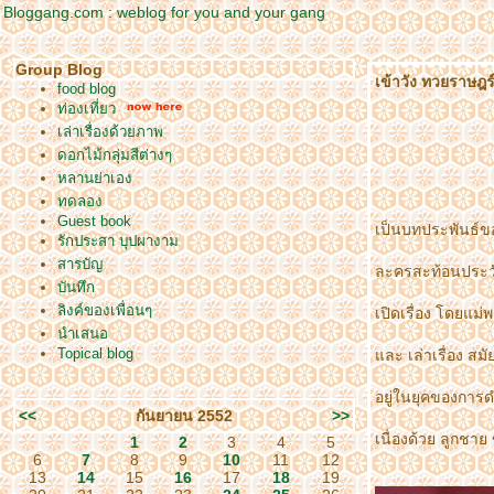
Bloggang.com : weblog for you and your gang
Group Blog
เข้าวัง ทวยราษฎร
food blog
ท่องเที่ยว
เล่าเรื่องด้วยภาพ
ดอกไม้กลุ่มสีต่างๆ
หลานย่าเอง
ทดลอง
Guest book
เป็นบทประพันธ์ข
รักประสา บุปผางาม
สารบัญ
ละครสะท้อนประวั
บันทึก
ลิงค์ของเพื่อนๆ
เปิดเรื่อง โดยแม
นำเสนอ
Topical blog
ละ เล่าเรื่อง สมั
อยู่ในยุคของการดำ
<<
กันยายน 2552
>>
เนื่องด้วย ลูกชาย 
1
2
3
4
5
6
7
8
9
10
11
12
13
14
15
16
17
18
19