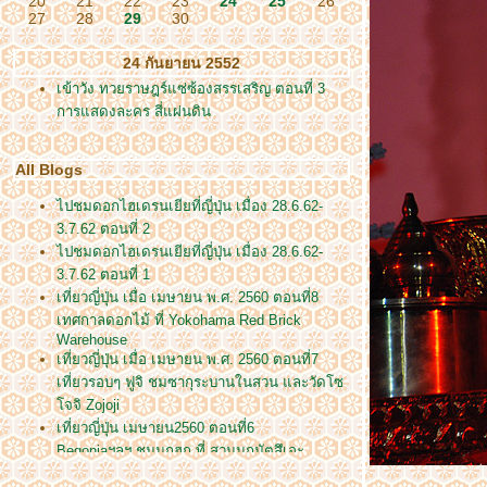
20
21
22
23
24
25
26
27
28
29
30
24 กันยายน 2552
เข้าวัง ทวยราษฎร์แซ่ซ้องสรรเสริญ ตอนที่ 3
การแสดงละคร สี่แผ่นดิน
All Blogs
ไปชมดอกไฮเดรนเยียที่ญี่ปุ่น เมื่อง 28.6.62-
3.7.62 ตอนที่ 2
ไปชมดอกไฮเดรนเยียที่ญี่ปุ่น เมื่อง 28.6.62-
3.7.62 ตอนที่ 1
เที่ยวญี่ปุ่น เมื่อ เมษายน พ.ศ. 2560 ตอนที่8
เทศกาลดอกไม้ ที่ Yokohama Red Brick
Warehouse
เที่ยวญี่ปุ่น เมื่อ เมษายน พ.ศ. 2560 ตอนที่7
เที่ยวรอบๆ ฟูจิ ชมซากุระบานในสวน และวัดโซ
จจิ Zojoji
เที่ยวญี่ปุ่น เมษายน2560 ตอนที่6
Begoniaฯลฯ,ชมนกฮูก ที่ สวนนกมัตสึเอะ
Matsue Vogel Park