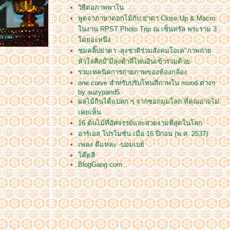
วิธีต่อภาพพาโน
พูดจาภาษาดอกไม้กับ ย่าดา Close Up & Macro
นงาน RPST Photo Trip ณ เซ็นทรัล พระราม 3
ดยอะหนึ่ง
ชมคลิ๊ปย่าดา -ลุงชาติร่วมสังคมโอเค"ภาพถ่า
หัวใจศิลป์"มีลุงต้าลี่โฟนอินเข้าร่วมด้ว
รวมเทคนิคการถ่ายภาพของห้องกล้อง
one curve สำหรับปรับโทนสีภาพใน mood ต่างๆ
by auzypand5
ผลไม้กินได้แปลก ๆ จากซอกมุมโลก ที่คุณอาจไม่
เคยเห็น
16 ต้นไม้ที่อัศจรรย์และสวยงามที่สุดในโลก
อาร์เอส.โปรโมชั่น เมื่อ 16 ปีก่อน (พ.ศ. 2537)
เพลง ดีแหละ -บอมเบย์
ค๊ตสี
BlogGang.com