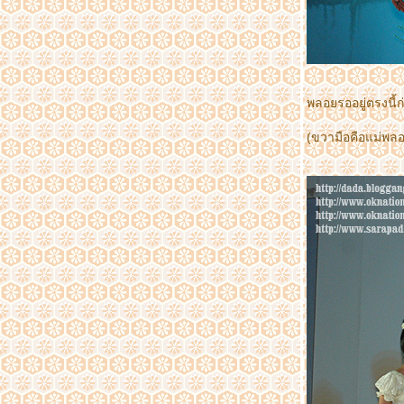
Bangkok Royal Orchid Paradise
ความสดใสแห่งผืนป่าแม่วงก์ (หน่วยพิทักษ์
อุทยานแห่งชาติแม่วงก์ ที่มว.4(แม่เรวา)
ตามล่าหาความจริง ที่แม่วงก์
ทริบกระบี่ ตอน 2 unseen ทะเลแหวก
ทริปกระบี่ วันแรกเกาะกาโรส
พลอยรออยู่ตรงนี้
ราชพฤกษ์(พืชสวนโลก) Royal Flora 2011ที่
เชียงใหม่
(ขวามือคือแม่พลอย
เย็นศิระเพราะพระบริบาล @ สนามหลวง
มหกรรมรามายณะนานาชาติ เฉลิมพระเกียรติฯ
เนื่องในโอกาสมหามงคลเฉลิมพระชนมพรรษา
๗ รอบ ๕ ธันวาคม ๒๕๕๔
การแข่งขันเรือกอและ เรือยาว เรือยอกอง และ
เรือคชสีห์นานาชาติ ชิงถ้วยพระราชทาน ประจำ
ปี 2554
ชาวนรารวมใจ เทิดไท้มหาราชา ๘๔ พรรษา'รา
อกีตอ' (รอบหน้าพระที่นั่ง)
ทำบุญที่วัดน้อย อยุธยา เอ....บิ๊กแบคมาได้ไงนี่..
ชาวนรารวมใจ เทิดไท้มหาราชา ๘๔ พรรษา
ๅ'รายอกีตอ'
ตึก ๔ มะเสง แหล่งผลิตเซรุ่ม และพิพิธภัณฑ์งู
ไปสถานเสาวภา สวนงู ศึกษาทำความรู้จักงูมีพิษ