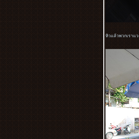
สงกรานต์ 2556
ทัวร์พม่า 9-12 สิงหาคม 2555 ตอนที่4,ชม
ช้างเผือก,วัดพระหินอ่อน
ภาพย้อนอดีต ที่พิมา
สุขสันต์วันปีใหม่ 2556 Happy new year
หิวแล้วพวกเราแวะ
2013
ร่วมเทิดพระเกียรติ พระบาทสมเด็จ
พระเจ้าอยู่หัว กับเพรสเซอร์เวชั่น ฮอลล์
จ๊สแบนด์
ทริป จันทบุรี ตอนที่1 สถานแสดงพันธุ์สัตว์
น้ำเฉลิมพระเกียรติ 6รอบ พระชนมพรรษา
ฟาร์ม เฟสติวัล ออน เดอะฮิลล์@ สิงห์ปาร์ค
เชียงรายระหว่างวันที่ 24-28 พ.ย. 2555
ตอน2
ฟาร์ม เฟสติวัล ออน เดอะฮิลล์@ สิงห์ปาร์ค
เชียงรายระหว่างวันที่ 24-28 พ.ย. 2555ตอน
ที่1
สัมผัส2สุดยอดมรดกโลก..เมืองอู่หลง&เมือง
ต้าจู๋ ตอนที่ 6 ผาหินแกะสลักที่ต้าจู๋
สัมผัส2สุดยอดมรดกโลก..เมืองอู่หลง&เมือง