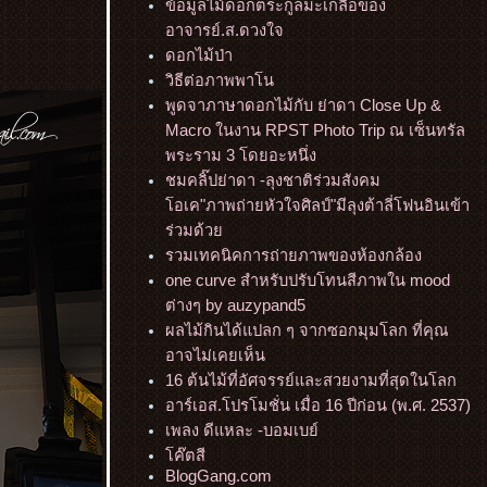
ข้อมูลไม้ดอกตระกูลมะเกลือของ
อาจารย์.ส.ดวงใจ
ดอกไม้ป่า
วิธีต่อภาพพาโน
พูดจาภาษาดอกไม้กับ ย่าดา Close Up &
Macro ในงาน RPST Photo Trip ณ เซ็นทรัล
พระราม 3 โดยอะหนึ่ง
ชมคลิ๊ปย่าดา -ลุงชาติร่วมสังคม
อเค"ภาพถ่ายหัวใจศิลป์"มีลุงต้าลี่โฟนอินเข้า
ร่วมด้ว
รวมเทคนิคการถ่ายภาพของห้องกล้อง
one curve สำหรับปรับโทนสีภาพใน mood
ต่างๆ by auzypand5
ผลไม้กินได้แปลก ๆ จากซอกมุมโลก ที่คุณ
อาจไม่เคยเห็น
16 ต้นไม้ที่อัศจรรย์และสวยงามที่สุดในโลก
อาร์เอส.โปรโมชั่น เมื่อ 16 ปีก่อน (พ.ศ. 2537)
เพลง ดีแหละ -บอมเบย์
ค๊ตสี
BlogGang.com