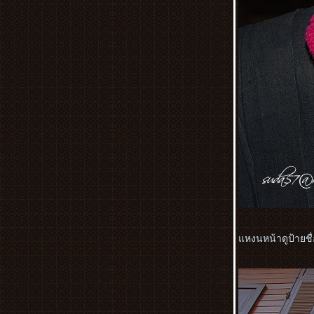
สัมผัสวิถีชาวบ้าน ตอนที่ 3 พิพิธภัณฑ์ผ้าซิ่น
ตีนจก
มนต์เสน่ห์ ลับแล ชมงานประเพณีค้างบูยา
สัมผัสวิถีชาวบ้าน ตอนที่ 2 วิธีทำค้างบูยา
มนต์เสน่ห์ ลับแล ชมงานประเพณีค้างบูยา
สัมผัสวิถีชาวบ้าน ตอนที่ 1ม่อนลับแล
บลอกเกอร์สัญจรกับมูลนิธิที่อยู่อาศัย ครั้งที่
1/2555
ทัวร์พม่า 9-12 สิงหาคม 2555 ตอนที่ 3 ชเว
ดากอง
ทัวร์พม่า 9-12 สิงหาคม 2555 ตอนที่ 2
เจดีย์โบตาทาวน์
ทัวร์พม่า 9-12 สิงหาคม 2555 ตอนที่ 1 สิ
เรียม เจดีกลางน้ำเยเลพญา พระอุปคุต
Art in paradise พิพิธภัณฑ์ภาพจิตรกรรม 3
หงนหน้าดูป้ายชื่
มิติ พัทยา
เที่ยว มูลนิธิ สืบ นาคะเสถียร ..ตามรอ
..บ้านหลังสุดท้าย... ที่ห้วยขาแข้ง
เขตรักษาพันธุ์สัตว์ป่าห้วยขาแข้ง HUAI
KHA KHAENG WILDLIFE SANCTURAY