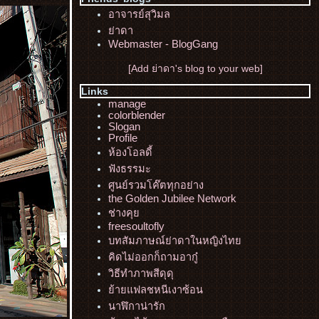
อาจารย์สุวิมล
่าดา
Webmaster - BlogGang
[Add ย่าดา's blog to your web]
Links
manage
colorblender
Slogan
Profile
ห้องโอลดี้
ฟังธรรมะ
ศูนย์รวมโค๊ตทุกอย่าง
the Golden Jubilee Network
ช่างคุ
freesoultofly
บทสัมภาษณ์ย่าดาในหญิงไท
คิดไม่ออกก็ถามอากู๋
วิธีทำภาพสีดุดุ
้ายแฟลชหนีเงาซ้อน
นาฬิกาน่ารัก