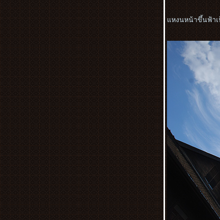
เรียลลิตี้
ทริบอุดร-หนองคาย ตอนที่2 หลุมขุดค้น
หงนหน้าขึ้นฟ้าเ
ทางโบราณคดี,ศูนย์จำหน่ายสินค้าบ้าน
เชียง
ทริบอุดร-หนองคาย ตอนที่1 ทะเลบัวแดงที่
ดอนคง
เปิดอย่างเป็นทางการแล้ว วันนี้(27.1.2559)
สวนสาธารณะบึงหนองบอน
ตลาด บอง มาร์เช่ Bonmarche Market
Park ตลาดเดินสะดวกสำหรับผู้สูงอายุ กับ
กิจกรรมวันเด็กที่ผ่านมา
ไหว้เจ้าขอพรปีใหม่ ตอนที่ 2 วัดขุนด่านเจ้า
พ่อเสือ,ศาลหลักเมือง
ไหว้เจ้าขอพรปีใหม่ ตอนที่ 1 วัดมังกรกมลา
วาช(วัดเล่งเน่ยยี่)
ทัวร์พม่า 9-12 สิงหาคม 2555 ตอนที่5,วัด
พระเขี้ยวแก้ว
ประมวลภาพจากมินิคอนเสิร์ตของ 3
หนุ่ม'The Voice of BKK' Concert by
Bombay Kong K AF9