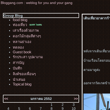
Bloggang.com : weblog for you and your gang
Group Blog
เดินเที่ยวอาคารร
food blog
ท่องเที่ยว
เล่าเรื่องด้วยภาพ
ดอกไม้กลุ่มสีต่างๆ
หลานย่าเอง
ทดลอง
หลังจากเดินเที่ย
Guest book
รักประสา บุปผางาม
บ้านเรือนโดยรอบ 
สารบัญ
บันทึก
ตามมาดูค่ะ
ลิงค์ของเพื่อนๆ
นำเสนอ
ออกจากวัดเกตข้า
Topical blog
<<
มกราคม 2552
>>
1
2
3
4
5
6
7
8
9
10