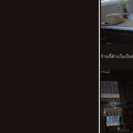
ต้าจู๋ ตอนที่ 5บุปเฟ่ริมแม่น้ำแยงซีเกียง
สัมผัส2สุดยอดมรดกโลก..เมืองอู่หลง&เมือง
ต้าจู๋ ตอนที่ 4 วิวฉงชิ่ง,ถนนคนเดินเจี่ยฟัง
เป่
สัมผัส2สุดยอดมรดกโลก..เมืองอู่หลง&เมือง
ต้าจู๋ ตอนที่ 3 ถ้ำฝูหยงต้ง
สัมผัส 2 สุดยอดมรกโลกเมืองอู่หลง&เมือง
ต้าจู๋ ตอนที่ 2 อุทยานแห่งชาติหลุมบ่อฟ้า
ร้านนี้ด้านในเป็น
สัมผัส2สุดยอดมรดกโลก..เมืองอู่หลง&เมือง
ต้าจู๋ ตอนที่ 1ฉงชิ่ง Chongqing
วัดโพธิ์แมน ถนนสาธุประดิษฐ์ ซอย19
งานมหัศจรรย์พรรณไม้ประจำปี 2555
Central Anniversary FLower
Extravaganza ตอนที่ 2
งานมหัศจรรย์พรรณไม้ประจำปี 2555
Central Anniversary FLower
Extravaganza ตอนที่ 1
ภาพจากทริบสร้างบ่อน้ำให้ช้าง ที่กุยบุรี
ตอนที่ 3Nature & candid
ภาพจากทริบสร้างบ่อน้ำให้ช้าง ที่กุยบุรี