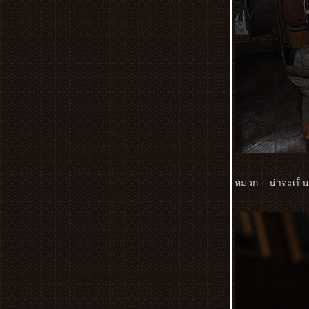
ตอนที่ 2
เทศกาลแห่เทพเจ้า ประจำปี 2555 ซอ
สนสุข
ภาพจากทริบสร้างบ่อน้ำให้ช้าง ที่กุยบุรี
ตอนที่ 1
ภาพจากงาน Delights & Surprises : The
Gallery of Luxury ณ คิง เพาเวอร์ ถนน
รางน้ำ
สมเด็จพระนางเจ้าสิริกิติ์ พระบรม
ราชินีนาถ กับงานประณีตศิลป์
ทริป พุหางนาค อ.อู่ทอง จ.สุพรรณบุรี ตอน
หมวก... น่าจะเป็
ที่ 3 ดอกไม้และเก็บตก
ทริป พุหางนาค อ.อู่ทอง จ.สุพรรณบุรี ตอน
ที่ 2
ทริป พุหางนาค อ.อู่ทอง จ.สุพรรณบุรี ตอน
ที่ 1
มนต์เสน่ห์ ลับแล สัมผัสวิถีชาวบ้าน ตอนที่ 4
ชมงานประเพณีค้างบูยา
มนต์เสน่ห์ ลับแล ชมงานประเพณีค้างบูยา