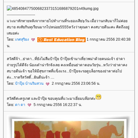
-----------------------
วะมาทักทายหลังจากหายไปทำงานที่ระยองเสีย๖วัน เมื่อวานกลับมาก็ไม่ค่อ
สบาย สงสัยกินทุเรียนมากไปหน่อย5555หวังว่าคุณดา คงสบายดีนะคะ คิดถึงอยู่
เสมอค่ะ
ดย:
เกศสุริยง
1 กรกฎาคม 2556 20:40:38
น.
สวัสดีจ้า...ย่าดา...ที่ยังไม่ลืมป้าปุ๊ย ป้าปุ๊ยเข้ามาเที่ยวพม่าด้วยคนน่ะจ้า ย่าดา
ถ่ายรูปได้ดีจัง น้องเต๋าน่ารักจังเลย คงเหมื่อนย่าดาตอนวัยรุ่น...หวังว่าย่าดาคง
สบายดีน่ะจ้า ขอให้มีสุขภาพที่แข็งแรง...ป้าปุ๊ยจะรอดูบล็อกของย่าดาต่อไป
ค่ะ...ราตรีสวัสดิ์...ฝันดีน่ะจ้า ....
ดย:
ป้าปุ๊ย บ้านริมสวน
2 กรกฎาคม 2556 23:06:56 น.
สวัสดีค่ะครูเกศ และป้าปุ๊ย ขอบคุณที่แวะมาเยี่ยมบล๊อกค่ะ
ดย:
ดา ดา
5 กรกฎาคม 2556 16:22:37 น.