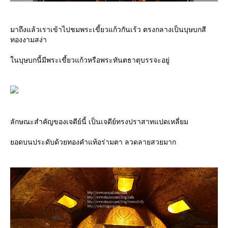
มาถึงแล้วเราเข้าไปชมพระเขี้ยวแก้วกันเร้ว ตรงกลางเป็นบุษบกสี
ทองงามสง่า
นบุษบกนี้มีพระเขี้ยวแก้วหรือพระทันตธาตุบรรจะอยู่
ลักษณะสำคัญของเจดีย์นี้ เป็นเจดีย์ทรงปราสาทแปดเหลี่ยม
อดบนประดับด้วยทองคำแท้อร่ามตา ลวดลายสวยมาก