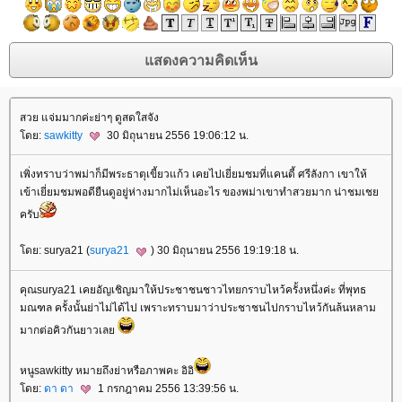
สวย แจ่มมากค่ะย่าๆ ดูสดใสจัง
ดย:
sawkitty
30 มิถุนายน 2556 19:06:12 น.
เพิ่งทราบว่าพม่าก็มีพระธาตุเขี้ยวแก้ว เคยไปเยี่ยมชมที่แคนดี้ ศรีลังกา เขาให้
เข้าเยี่ยมชมพอดียืนดูอยู่ห่างมากไม่เห็นอะไร ของพม่าเขาทำสวยมาก น่าชมเช
ครับ
ดย: surya21 (
surya21
) 30 มิถุนายน 2556 19:19:18 น.
คุณsurya21 เคยอัญเชิญมาให้ประชาชนชาวไทยกราบไหว้ครั้งหนึ่งค่ะ ที่พุทธ
มณฑล ครั้งนั้นย่าไม่ได้ไป เพราะทราบมาว่าประชาชนไปกราบไหว้กันล้นหลาม
มากต่อคิวกันยาวเล
หนูsawkitty หมายถึงย่าหรือภาพคะ อิอิ
ดย:
ดา ดา
1 กรกฎาคม 2556 13:39:56 น.