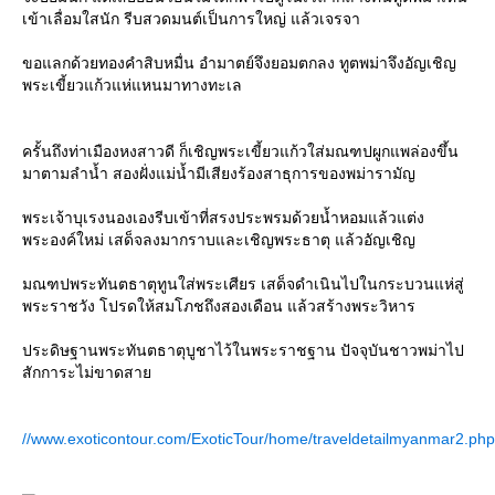
เข้าเลื่อมใสนัก รีบสวดมนต์เป็นการใหญ่ แล้วเจรจา
ขอแลกด้วยทองคำสิบหมื่น อำมาตย์จึงยอมตกลง ทูตพม่าจึงอัญเชิญ
พระเขี้ยวแก้วแห่แหนมาทางทะเล
ครั้นถึงท่าเมืองหงสาวดี ก็เชิญพระเขี้ยวแก้วใส่มณฑปผูกแพล่องขึ้น
มาตามลำน้ำ สองฝั่งแม่น้ำมีเสียงร้องสาธุการของพม่ารามัญ
พระเจ้าบุเรงนองเองรีบเข้าที่สรงประพรมด้วยน้ำหอมแล้วแต่ง
พระองค์ใหม่ เสด็จลงมากราบและเชิญพระธาตุ แล้วอัญเชิญ
มณฑปพระทันตธาตุทูนใส่พระเศียร เสด็จดำเนินไปในกระบวนแห่สู่
พระราชวัง โปรดให้สมโภชถึงสองเดือน แล้วสร้างพระวิหาร
ประดิษฐานพระทันตธาตุบูชาไว้ในพระราชฐาน ปัจจุบันชาวพม่าไป
สักการะไม่ขาดสา
//www.exoticontour.com/ExoticTour/home/traveldetailmyanmar2.php