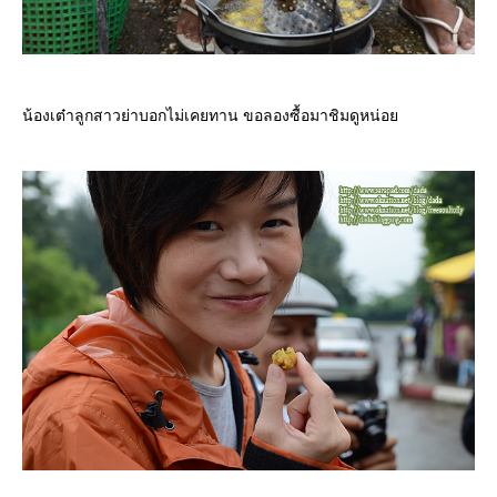
น้องเต๋าลูกสาวย่าบอกไม่เคยทาน ขอลองซื้อมาชิมดูหน่อ