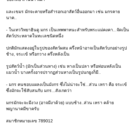
ละเขมร มักจะคายหรือสำรอกเอาสัตว์อื่นออกมา เช่น มกรคา
นาค..
- ในเทววิทยาฮินดู มกร เป็นเทพพาหนะสำหรับพระแม่คงคา...จัดเป็น
สัตว์ประหลาดในทะเลชนิดหนึ่ง
ปกติมักแสดงอยู่ในรูปของสัตว์ผสม ครึ่งหน้าอาจเป็นสัตว์บกอย่างรูป
ช้าง, จระเข้ หรือกวาง ครึ่งหลังเป็น
รูปสัตว์น้ำ (มักเป็นส่วนหาง) เช่น หางเป็นปลา หรือท่อนหลังเป็น
มวน้ำ บางครั้งอาจปรากฏส่วนหางเป็นรูปนกยูงก็มี..
- มกร คนชอบแผลงเป็นมังกร ซึ่งไม่น่าจะใช่...ส่วน เหรา คือ จระเข้
ซึ่งมักจะใช้สับสนกับ มกร...สังเกตว่า
มกรมักจะจะมีงวง (อาจมีงาด้วย) แบบช้าง..ส่วน เหรา คล้า
พญานาคมีขาครับ
สมาชิกหมายเลข 789012