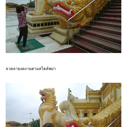
ลวดลายงดงามตามสไตล์พม่า