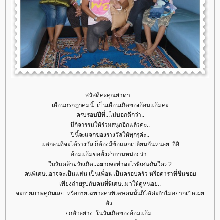
สวัสดีค่ะคุณย่าดา...
เดือนกรกฎาคมนี้..เป็นเดือนเกิดของอ้อมแอ้มค่ะ
ครบรอบปีที่...ไม่บอกดีกว่า..
มีกิจกรรมให้ร่วมสนุกอีกแล้วค่ะ..
ปีนี้จะแจกของรางวัลให้ทุกๆค่ะ..
ต่ก่อนที่จะได้รางวัล ก็ต้องมีข้อแลกเปลี่ยนกันหน่อย..อิอิ
อ้อมแอ้มขอตั้งคำถามหน่อยว่า..
นวันคล้ายวันเกิด..อยากจะทำอะไรพิเศษกับใคร ?
คนพิเศษ..อาจจะเป็นแฟน เป็นเพื่อน เป็นครอบครัว หรือดาราที่ชื่นชอบ
เพียงถ่ายรูปกับคนที่พิเศษ..มาให้ดูหน่อย..
จะถ่ายภาพคู่กันเลย..หรือถ่ายเฉพาะคนพิเศษคนนั้นก็ได้ค่ะถ้าไม่อยากเปิดเผ
ตัว..
กตัวอย่าง..ในวันเกิดของอ้อมแอ้ม..