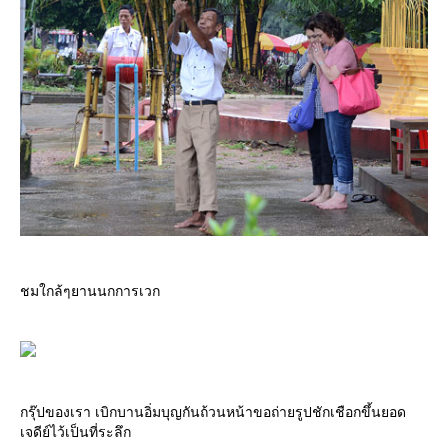
ชมใกล้ๆยานนกการเวก
กรุ๊ปของเรา เบิกบานอิ่มบุญกันถ้วนหน้าขอถ่ายรูปชักเชือกขึ้นยอด
เจดีย์ไว้เป็นที่ระลึก