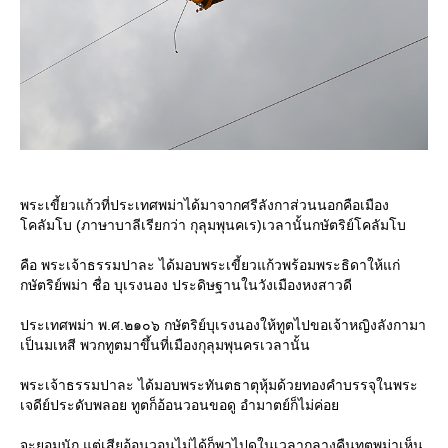
พระเขี้ยวแก้วที่ประเทศพม่าได้มาจากศรีลังกาส่วนนอกคือเมือง
คลัมโบ (ภาษาบาลีเรียกว่า กุลุมพุนคเร)เวลานั้นกษัตริย์โคลัมโบ
คือ พระเจ้าธรรมปาละ ได้มอบพระเขี้ยวแก้วพร้อมพระธิดาให้แก่
กษัตริย์พม่า ชื่อ บุเรงนอง ประดิษฐานในวังเมืองหงสาวดี
ประเทศพม่า พ.ศ.๒๑๐๖ กษัตริย์บุเรงนองให้ทูตไปขอเจ้าหญิงลังกามา
เป็นมเหสี พวกทูตมาขึ้นที่เมืองกุลุมพุนครเวลานั้น
พระเจ้าธรรมปาละ ได้มอบพระทันตธาตุหุ้มด้วยทองคำบรรจุในพระ
เจดีย์ประดับพลอย ทูตก็อ้อนวอนขอดู อำมาตย์ก็ไม่ค่อ
จะยอมนัก แต่เสียอ้อนวอนไม่ได้ก็พาไปดูในเวลากลางคืนทูตพม่าเห็น