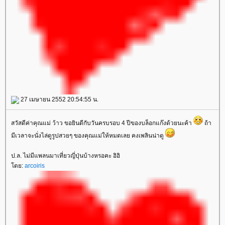
27 เมษายน 2552 20:54:55 น.
สวัสดีค่าคุณแม่ ว้าว ขอยินดีกับวันครบรอบ 4 ปีของบล็อกแก๊งด้วยนะค้า
ถ้า
มีเวลาจะนั่งไล่ดูรูปสวยๆ ของคุณแม่ให้หมดเลย คงเพลินน่าดู
ป.ล. ไม่มีแพลนมาเที่ยวญี่ปุ่นบ้างหรอคะ อิอิ
ดย:
arcoiris