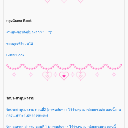
กลุ่มGuest Book
<º))))><เอาลิงค์มาฝาก "{^__^}"
ขอบคุณที่โหวดให้
Guest Book
รักประสาบุปผางาม
รักประสาบุปผางาม ตอนที่2 (ภาพหล่นหาย ไว้ว่างๆจะมาซ่อมแซมค่ะ ตอนนี้อ่าน
กลอนเพราะๆไปพลางๆนะคะ)
รับประสาบุปฝางาม ตอนที่ 1 (ภาพหล่นหาย ไว้ว่างๆจะมาซ่อมแซมค่ะ ตอนนี้