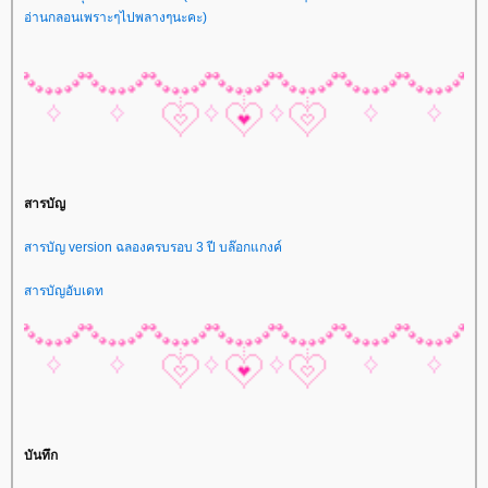
อ่านกลอนเพราะๆไปพลางๆนะคะ)
สารบัญ
สารบัญ version ฉลองครบรอบ 3 ปี บล๊อกแกงค์
สารบัญอับเดท
บันทึก