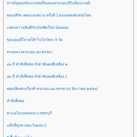
สารบัญของห้องแกลลอรี่(ฉลองครบรอบ3ปีบล๊อกแกงค์)
คอนเสิร์ต เพลงแห่งสยาม ครั้งที่ 1 ตอนเพลงดังหนังไท
สดงความยินดีกับบัณฑิตใหม่ น้อยออ
ขอบคุณที่โหวดให้+ไปไหว้พระ 9 วัด
สวนหลวงครบรอบ ๘๐ พรรษา
๘๐ ปี ทำดีเพื่อพ่อ ถักผ้าพันคอสีเหลือง ๒
๘๐ ปี ทำดีเพื่อพ่อ ถักผ้าพันคอสีเหลือง 1
พลุเฉลิมพระเกียรติ ครบรอบ ๘๐ พรรษา(๔ ธันวาคม ๒๕๕๐)
ทำดีเพื่อพ่อ
พาแม่ไปแหลมหลวง เพชรบุรี
ต๊กที่ทุ่งทานตะวันตอน 2