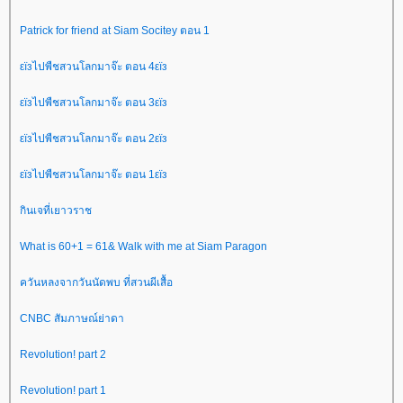
Patrick for friend at Siam Socitey ตอน 1
εïзไปพืชสวนโลกมาจ๊ะ ตอน 4εïз
εïзไปพืชสวนโลกมาจ๊ะ ตอน 3εïз
εïзไปพืชสวนโลกมาจ๊ะ ตอน 2εïз
εïзไปพืชสวนโลกมาจ๊ะ ตอน 1εïз
กินเจที่เยาวราช
What is 60+1 = 61& Walk with me at Siam Paragon
ควันหลงจากวันนัดพบ ที่สวนผีเสื้อ
CNBC สัมภาษณ์ย่าดา
Revolution! part 2
Revolution! part 1