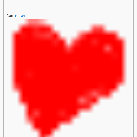
ดย:
ดา ดา