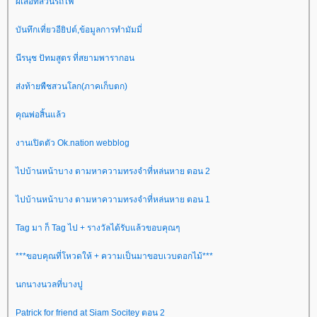
ผีเสื้อที่สวนรถไฟ
บันทึกเที่ยวอียิปต์,ข้อมูลการทำมัมมี่
นีรนุช ปัทมสูตร ที่สยามพารากอน
ส่งท้ายพืชสวนโลก(ภาคเก็บตก)
คุณพ่อสิ้นแล้ว
งานเปิดตัว Ok.nation webblog
ไปบ้านหน้าบาง ตามหาความทรงจำที่หล่นหาย ตอน 2
ไปบ้านหน้าบาง ตามหาความทรงจำที่หล่นหาย ตอน 1
Tag มา ก็ Tag ไป + รางวัลได้รับแล้วขอบคุณๆ
***ขอบคุณที่โหวดให้ + ความเป็นมาขอบเวบดอกไม้***
นกนางนวลที่บางปู
Patrick for friend at Siam Socitey ตอน 2