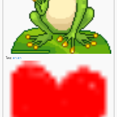
ดย:
ดา ดา