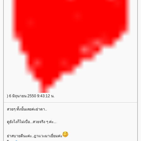
) 6 มิถุนายน 2550 9:43:12 น.
สวยๆ ทั้งนั้นเลยค่ะย่าดา..
ดูยังไงก็ไม่เบื่อ...สวยจริง ๆ ค่ะ...
่าสบายดีนะค่ะ..ฎาแวะมาเยี่ยมค่ะ