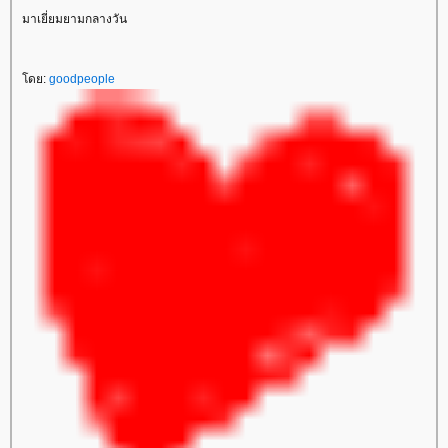
มาเยี่ยมยามกลางวัน
ดย:
goodpeople