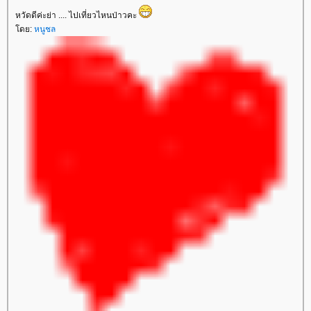
หวัดดีค่ะย่า .... ไปเที่ยวไหนป่าวคะ
ดย:
หนูชล