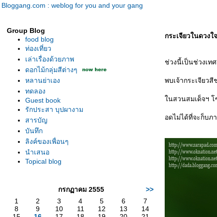
Bloggang.com : weblog for you and your gang
Group Blog
กระเจียวในดวงใจ
food blog
ท่องเที่ยว
เล่าเรื่องด้วยภาพ
ช่วงนี้เป็นช่วงเท
ดอกไม้กลุ่มสีต่างๆ
หลานย่าเอง
พบเจ้ากระเจียวสีช
ทดลอง
นสวนสมเด็จฯ โซนช
Guest book
รักประสา บุปผางาม
อดไม่ได้ที่จะก็บ
สารบัญ
บันทึก
ลิงค์ของเพื่อนๆ
นำเสนอ
Topical blog
กรกฏาคม 2555
>>
1
2
3
4
5
6
7
8
9
10
11
12
13
14
15
16
17
18
19
20
21