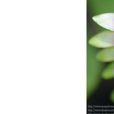
กล้วยไม้ที่สยามพารากอน
ปฎิทิน 2006
จกแบนเน่อร์ เวบดอกไม้ ของย่าดา
อุทยานดอกไม้
ฝากไว้ในใจเธอ
เอาดอกไม้มาฝาก (โผล่มากันลืม)
รวม2
ดอกไม้สีชมพู
ดอกไม้สีเหลือง
รวม
landscape ที่สวนหลวง
ดอกไม้สีม่วง
ดอกไม้สีขาว
เอารูปทิวลิปมาแจกค่ะ