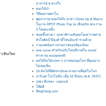
อาจารย์.ส.ดวงใจ
ดอกไม้ป่า
วิธีต่อภาพพาโน
พูดจาภาษาดอกไม้กับ ย่าดา Close Up & Macro
นงาน RPST Photo Trip ณ เซ็นทรัล พระราม
3 โดยอะหนึ่ง
ชมคลิ๊ปย่าดา -ลุงชาติร่วมสังคมโอเค"ภาพถ่า
หัวใจศิลป์"มีลุงต้าลี่โฟนอินเข้าร่วมด้ว
รวมเทคนิคการถ่ายภาพของห้องกล้อง
one curve สำหรับปรับโทนสีภาพใน mood
มาเชียงใหม่
ต่างๆ by auzypand5
ผลไม้กินได้แปลก ๆ จากซอกมุมโลก ที่คุณอาจ
ไม่เคยเห็น
16 ต้นไม้ที่อัศจรรย์และสวยงามที่สุดในโลก
อาร์เอส.โปรโมชั่น เมื่อ 16 ปีก่อน (พ.ศ. 2537)
เพลง ดีแหละ -บอมเบย์
ค๊ตสี
BlogGang.com