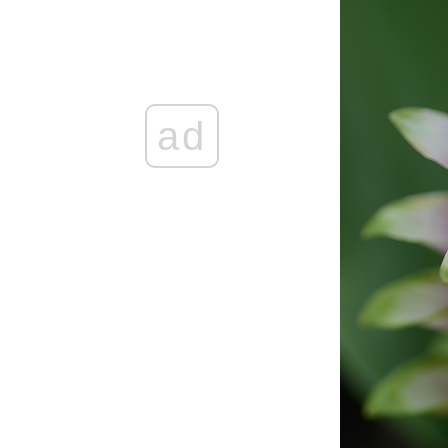
Secret Garden
ดอกบ๊วย Prunus mume ที่เกาหลี ในสวน
Secret Garden
รักแรกพบ ที่เกาหลี
ดอกไม้สีชมพู จากทริปเชียงรา
ดอกไม้สีเหลือง จากทริปเชียงรา
ad
ดอกไม้สีม่วงจากทริปเชียงรา
บัว ที่สวนหลวงในวันเหงาๆ
มวลดอกไม้ในสวน
ดอกไม้,กระรอก และกะปอม จาก
สวนสราญรมย์
ดอกไม้หลากสีจากกรีซ
ดอกไม้สีเหลือง จากกรีซ
ดอกไม้สีม่วง จาก กรีซ
in love with flowers from greece ตอนที่ 2
I love macro! Guara so cute from Aus
ดอกบัว หลายพันธุ์มาแล้วจ๊ะ +เอาลิงค์มาฝาก
จกแบนเน่อร์เวบดอกไม้+แบนเน่อร์บล๊อก
กงค์ ของย่าดา
I love macro ! ภาค Parsley จาก ออส
นำมวลดอกไม้มาคลายเหงา