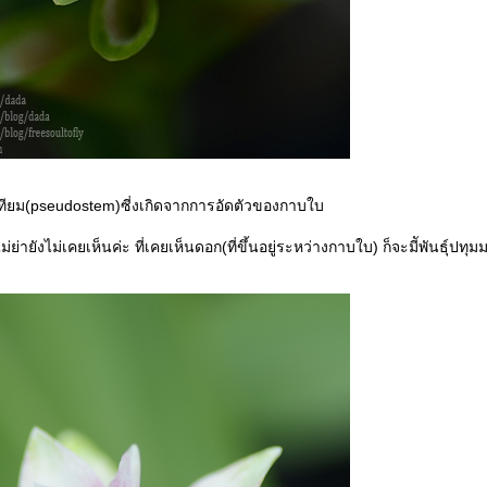
นเทียม(pseudostem)ซี่งเกิดจากการอัดตัวของกาบใบ
ย่ายังไม่เคยเห็นค่ะ ที่เคยเห็นดอก(ที่ขึ้นอยู่ระหว่างกาบใบ) ก็จะมีัพันธุ์ปทุม