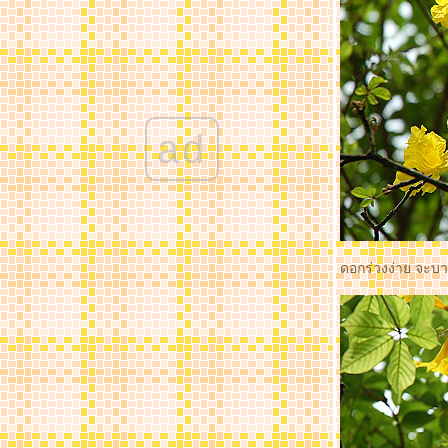
Garden
Forsythia - Golden Bells ที่เกาหลี ในสวน
Secret Garden
ดอกบ๊วย Prunus mume ที่เกาหลี ในสวน
Secret Garden
รักแรกพบ ที่เกาหลี
ad
ดอกไม้สีชมพู จากทริปเชียงรา
ดอกไม้สีเหลือง จากทริปเชียงรา
ดอกไม้สีม่วงจากทริปเชียงรา
บัว ที่สวนหลวงในวันเหงาๆ
มวลดอกไม้ในสวน
ดอกไม้,กระรอก และกะปอม จาก
ดอกร่วงง่าย จะบาน
สวนสราญรมย์
ดอกไม้หลากสีจากกรีซ
ดอกไม้สีเหลือง จากกรีซ
ดอกไม้สีม่วง จาก กรีซ
in love with flowers from greece ตอนที่ 2
I love macro! Guara so cute from Aus
ดอกบัว หลายพันธุ์มาแล้วจ๊ะ +เอาลิงค์มา
ฝาก