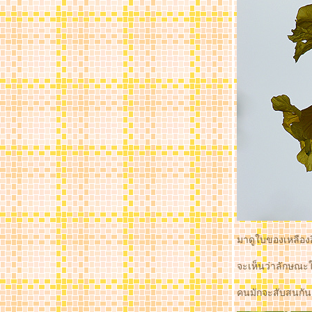
มณฑล 51
กัลปพฤกษ์ ไม้แห่งการอธิษฐาน
บัวนานาชาติ เฉลิมพระเกียรติฯ ที่สวนหล
วงร.๙
กล้วยไม้ที่สยามพารากอน ตอน2
กล้วยไม้ที่สยามพารากอน
ปฎิทิน 2006
จกแบนเน่อร์ เวบดอกไม้ ของย่าดา
อุทยานดอกไม้
ฝากไว้ในใจเธอ
เอาดอกไม้มาฝาก (โผล่มากันลืม)
รวม2
ดอกไม้สีชมพู
ดอกไม้สีเหลือง
รวม
มาดูใบของเหลืองอ
landscape ที่สวนหลวง
ดอกไม้สีม่วง
จะเห็นว่าลักษณะ
ดอกไม้สีขาว
คนมักจะสับสนกัน 
เอารูปทิวลิปมาแจกค่ะ