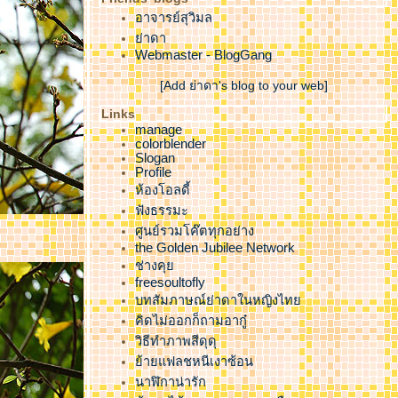
อาจารย์สุวิมล
่าดา
Webmaster - BlogGang
[Add ย่าดา's blog to your web]
Links
manage
colorblender
Slogan
Profile
ห้องโอลดี้
ฟังธรรมะ
ศูนย์รวมโค๊ตทุกอย่าง
the Golden Jubilee Network
ช่างคุ
freesoultofly
บทสัมภาษณ์ย่าดาในหญิงไท
คิดไม่ออกก็ถามอากู๋
วิธีทำภาพสีดุดุ
้ายแฟลชหนีเงาซ้อน
นาฬิกาน่ารัก