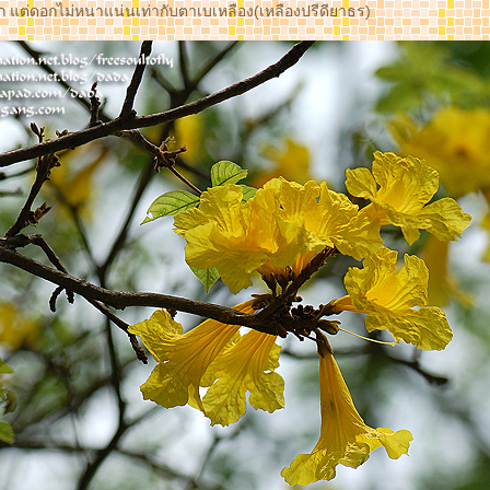
 แต่ดอกไม่หนาแน่นเท่ากับตาเบเหลือง(เหลืองปรีดียาธร)