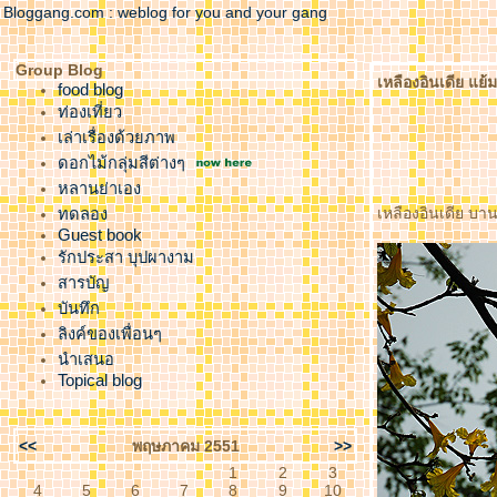
Bloggang.com : weblog for you and your gang
Group Blog
เหลืองอินเดีย แย
food blog
ท่องเที่ยว
เล่าเรื่องด้วยภาพ
ดอกไม้กลุ่มสีต่างๆ
หลานย่าเอง
เหลืองอินเดีย บานส
ทดลอง
Guest book
รักประสา บุปผางาม
สารบัญ
บันทึก
ลิงค์ของเพื่อนๆ
นำเสนอ
Topical blog
<<
พฤษภาคม 2551
>>
1
2
3
4
5
6
7
8
9
10