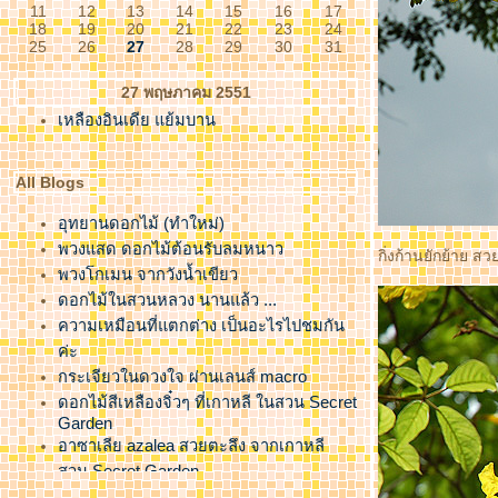
11
12
13
14
15
16
17
18
19
20
21
22
23
24
25
26
27
28
29
30
31
27 พฤษภาคม 2551
เหลืองอินเดีย แย้มบาน
All Blogs
อุทยานดอกไม้ (ทำใหม่)
พวงแสด ดอกไม้ต้อนรับลมหนาว
กิ่งก้านยักย้าย ส
พวงโกเมน จากวังน้ำเขียว
ดอกไม้ในสวนหลวง นานแล้ว ...
ความเหมือนที่แตกต่าง เป็นอะไรไปชมกัน
ค่ะ
กระเจียวในดวงใจ ผ่านเลนส์ macro
ดอกไม้สีเหลืองจิ๋วๆ ที่เกาหลี ในสวน Secret
Garden
อาซาเลีย azalea สวยตะลึง จากเกาหลี
สวน Secret Garden
ดอกไม้สีขาว ที่เกาหลี ในสวน Secret