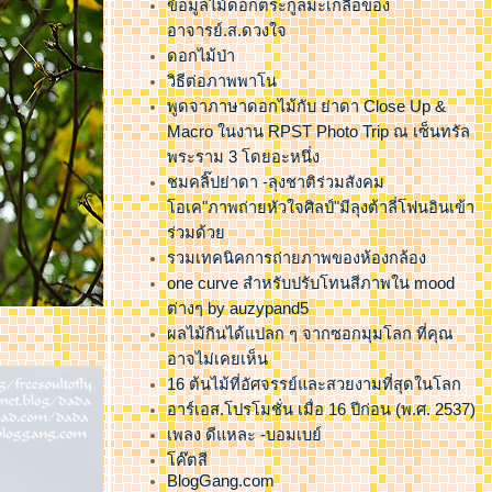
ข้อมูลไม้ดอกตระกูลมะเกลือของ
อาจารย์.ส.ดวงใจ
ดอกไม้ป่า
วิธีต่อภาพพาโน
พูดจาภาษาดอกไม้กับ ย่าดา Close Up &
Macro ในงาน RPST Photo Trip ณ เซ็นทรัล
พระราม 3 โดยอะหนึ่ง
ชมคลิ๊ปย่าดา -ลุงชาติร่วมสังคม
อเค"ภาพถ่ายหัวใจศิลป์"มีลุงต้าลี่โฟนอินเข้า
ร่วมด้ว
รวมเทคนิคการถ่ายภาพของห้องกล้อง
one curve สำหรับปรับโทนสีภาพใน mood
ต่างๆ by auzypand5
ผลไม้กินได้แปลก ๆ จากซอกมุมโลก ที่คุณ
อาจไม่เคยเห็น
16 ต้นไม้ที่อัศจรรย์และสวยงามที่สุดในโลก
อาร์เอส.โปรโมชั่น เมื่อ 16 ปีก่อน (พ.ศ. 2537)
เพลง ดีแหละ -บอมเบย์
ค๊ตสี
BlogGang.com