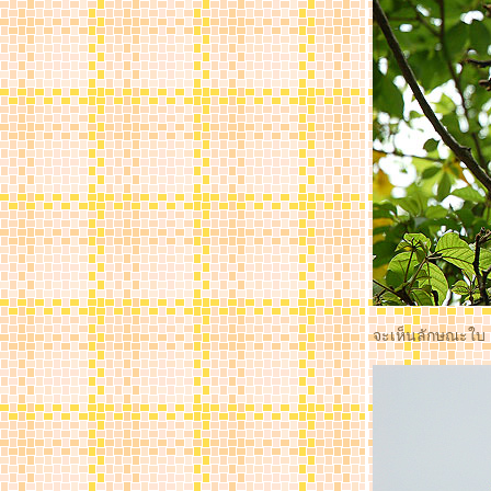
จกแบนเน่อร์เวบดอกไม้+แบนเน่อร์บล๊อก
กงค์ ของย่าดา
I love macro ! ภาค Parsley จาก ออส
นำมวลดอกไม้มาคลายเหงา
กุหลาบจากงานมหกรรมกล้วยไม้นานาชาติ
มหัศจรรย์กล้วยไม้นานาชาติ The Amazing
Orchid Beyond Frontier ตอน 2
มหัศจรรย์กล้วยไม้นานาชาติ The Amazing
Orchid Beyond Frontier part 1
In my mom's garden part 2รูปหล่อ
หินทราย พระพิฆเนศวร
In my mom's garden part 1(พรมดอกปีบ)
ทองอุไร เหลืองวิไลละออตา
เหลืองอินเดีย แย้มบาน
จะเห็นลักษณะใบ 
ามเมื่อช่วงต้นและปลายของวัยมาบรรจบ
มหกรรมกล้วยไม้ ไม้ดอกไม้ประดับ พุทธ
มณฑล 51 ตอนที่ 3
มหกรรมกล้วยไม้ ไม้ดอกไม้ประดับ พุทธ
มณฑล 51 ตอนที่ 2
มหกรรมกล้วยไม้ ไม้ดอกไม้ประดับ พุทธ