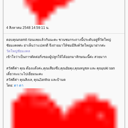
4 สิงหาคม 2548 14:59:11 น.
ตอบคุณnamit ก่อนเลยแล้วกันนะคะ ชวนชมกระถางนี้ประดับอยู่ที่วัดใหญ่
ชัยมงคลค่ะ ย่าเห็นว่าแปลกดี จึงถ่ายมาให้ชมมีลิงค์วัดใหญ่มาฝากค่ะ
วัดใหญ่ชัยมงคล
เข้าใจว่าเป็นการตัดต่อกิ่งของผู้ปลูกให้ได้ออกมาลักษณะนี้ค่ะ สวยมาก
สวัสดีค่า คุณ ด๊องแด๊งค่ะ,คุณเสียงซึง,คุณอัยคุง,คุณหนูชล และ คุณyuki san
เดี๋ยวจะแวะไปเยี่ยมนะคะ
สวัสดีค่า คุณลิงเล, คุณZantha และป้ามด
ดย:
ดา ดา