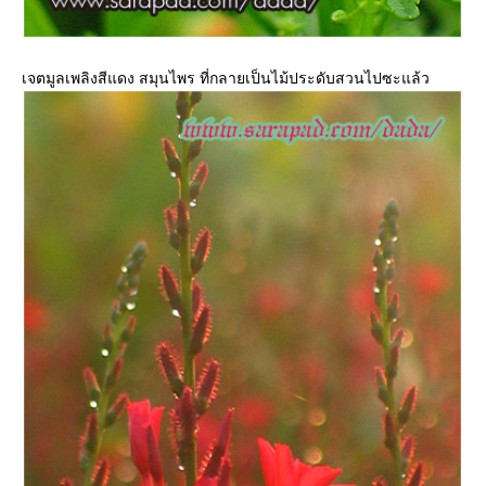
เจตมูลเพลิงสีแดง สมุนไพร ที่กลายเป็นไม้ประดับสวนไปซะแล้ว