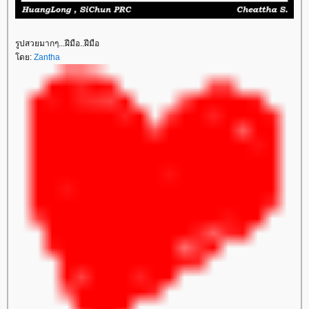
รูปสวยมากๆ...ฝีมือ..ฝีมือ
ดย:
Zantha