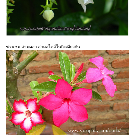
ชวนชม สามดอก สามสไตล์ในกิ่งเดียวกัน