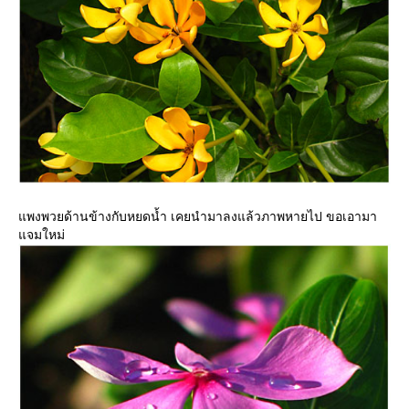
พงพวยด้านข้างกับหยดน้ำ เคยนำมาลงแล้วภาพหายไป ขอเอามา
จมใหม่