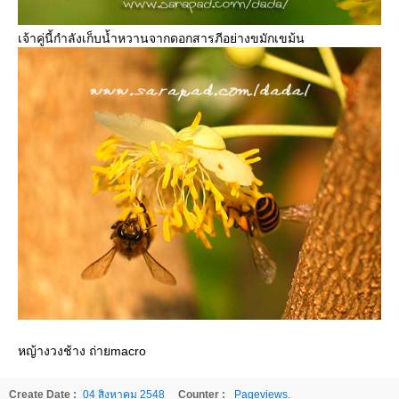
เจ้าคู่นี้กำลังเก็บน้ำหวานจากดอกสารภีอย่างขมักเขม้น
หญ้างวงช้าง ถ่ายmacro
Create Date :
04 สิงหาคม 2548
Counter :
Pageviews.