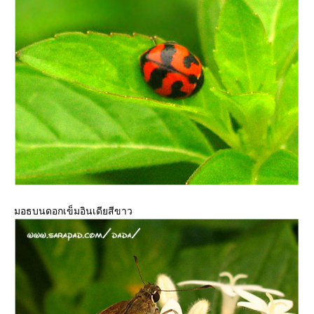
มอธบนดอกเข็มอินเดียสีขาว