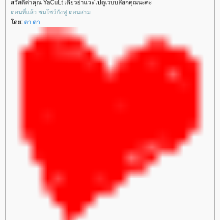
สวัสดีค่าคุณ YaCuLt เดี๋ยวย่าแวะไปดูเวบบล๊อกคุณนะคะ
ตอนที่แล้ว ชมโชว์กังฟู ตอนสาม
ดย:
ดา ดา