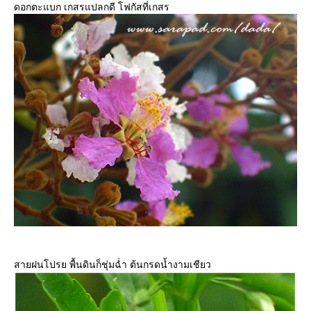
ดอกตะแบก เกสรแปลกดี โฟกัสที่เกสร
สายฝนโปรย พื้นดินก็ชุ่มฉ่ำ ต้นกรดน้ำงามเชียว