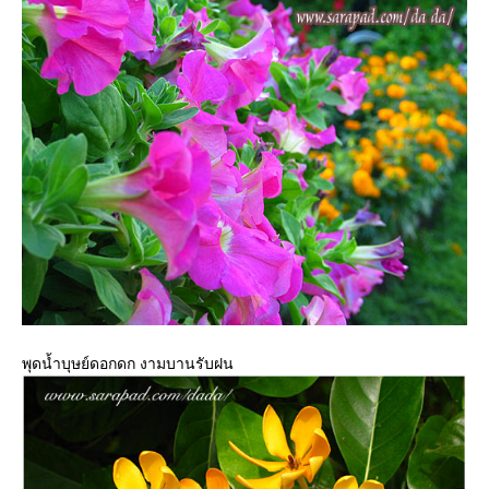
พุดน้ำบุษย์ดอกดก งามบานรับฝน