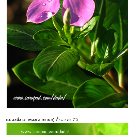
มลงมั่ง เต่าทอง(ลายกนก) ตั้งเองค่ะ อิอิ