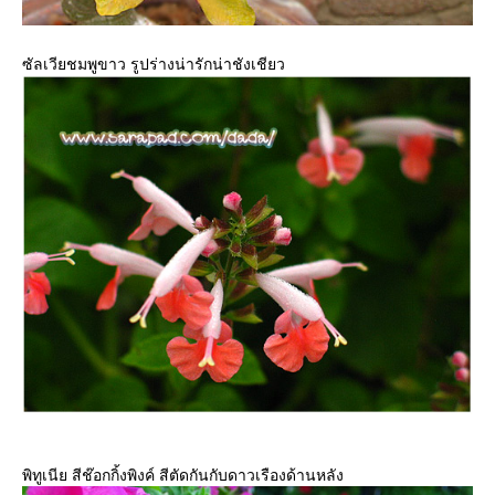
ซัลเวียชมพูขาว รูปร่างน่ารักน่าชังเชียว
พิทูเนีย สีช๊อกกิ้งพิงค์ สีตัดกันกับดาวเรืองด้านหลัง