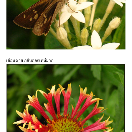
เดือนฉาย กลีบดอกเท่ห์มาก