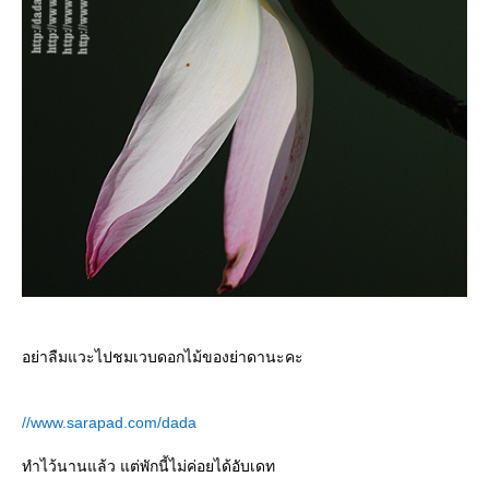
อย่าลืมแวะไปชมเวบดอกไม้ของย่าดานะคะ
//www.sarapad.com/dada
ทำไว้นานแล้ว แต่พักนี้ไม่ค่อยได้อับเดท