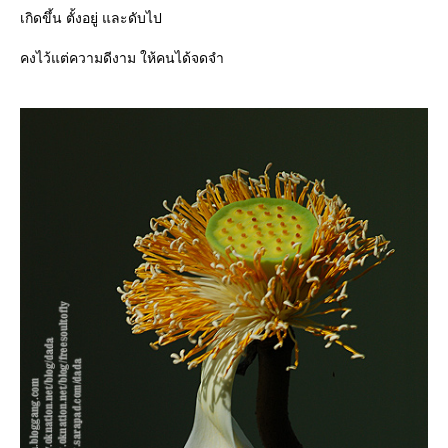
เกิดขึ้น ตั้งอยู่ และดับไป
คงไว้แต่ความดีงาม ให้คนได้จดจำ