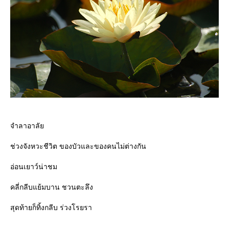
จำลาอาลั
ช่วงจังหวะชีวิต ของบัวและของคนไม่ต่างกัน
อ่อนเยาว์น่าชม
คลี่กลีบแย้มบาน ชวนตะลึง
สุดท้ายก็ทิ้งกลีบ ร่วงโรยรา