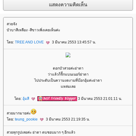
สวยจัง
บัวบาสีเหลือง -สีขาวเพิ่งเคยเห็นค่ะ
ดย:
TREE AND LOVE
3 มีนาคม 2553 13:45:57 น.
ดอกบัวสวยค่ะย่าดา
ว่าแล้วก็จิีกแบนเนอร์ย่าดา
ไปประดับเป็นความงดงามที่บ๊อกอุ้มค่ะย่าดา
หล่มเล
ดย:
อุ้มสี
3 มีนาคม 2553 21:01:11 น.
สวยมากมายค่ะ
ดย:
teung_pookie
3 มีนาคม 2553 21:19:35 น.
สวยทุกรูปเลยค่ะ ย่าดา ดบชอบมาก ๆ อีกแล้ว