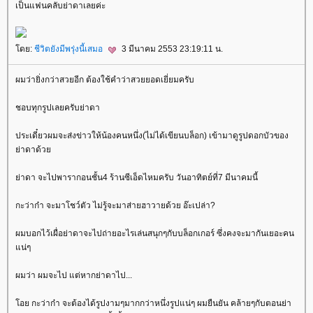
เป็นแฟนคลับย่าดาเลยค่ะ
ดย:
ชีวิตยังมีพรุ่งนี้เสมอ
3 มีนาคม 2553 23:19:11 น.
ผมว่ายิ่งกว่าสวยอีก ต้องใช้คำว่าสวยยอดเยี่ยมครับ
ชอบทุกรูปเลยครับย่าดา
ประเดี๋ยวผมจะส่งข่าวให้น้องคนหนึ่ง(ไม่ได้เขียนบล็อก) เข้ามาดูรูปดอกบัวของ
่าดาด้ว
่าดา จะไปพารากอนชั้น4 ร้านซีเอ็ดไหมครับ วันอาทิตย์ที่7 มีนาคมนี้
กะว่าก๋า จะมาโชว์ตัว ไม่รู้จะมาส่ายฮาวายด้วย อ๊ะเปล่า?
ผมบอกไว้เผื่อย่าดาจะไปถ่ายอะไรเล่นสนุกๆกับบล็อกเกอร์ ซึ่งคงจะมากันเยอะคน
น่ๆ
ผมว่า ผมจะไป แต่หากย่าดาไป...
อย กะว่าก๋า จะต้องได้รูปงามๆมากกว่าหนึ่งรูปแน่ๆ ผมยืนยัน คล้ายๆกับตอนย่า