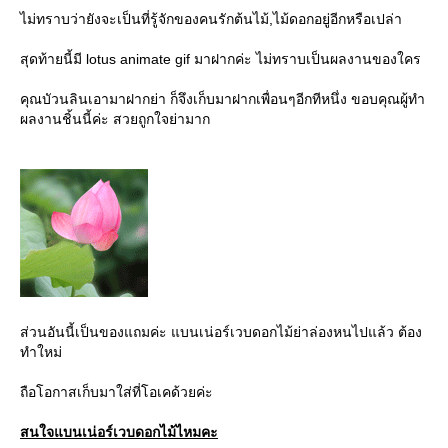
ไม่ทราบว่ายังจะเป็นที่รู้จักของคนรักต้นไม้,ไม้ดอกอยู่อีกหรือเปล่า
สุดท้ายนี้มี lotus animate gif มาฝากค่ะ ไม่ทราบเป็นผลงานของใคร
คุณบัวนลินเอามาฝากย่า ก็จึงเก็บมาฝากเพื่อนๆอีกทีหนึ่ง ขอบคุณผู้ทำ
ผลงานชิ้นนี้ค่ะ สวยถูกใจย่ามาก
ส่วนอันนี้เป็นของแถมค่ะ แบนเน่อร์เวบดอกไม้ย่าล่องหนไปแล้ว ต้อง
ทำใหม่
ถือโอกาสเก็บมาใส่ที่โอเคด้วยค่ะ
สนใจแบนเน่อร์เวบดอกไม้ไหมคะ