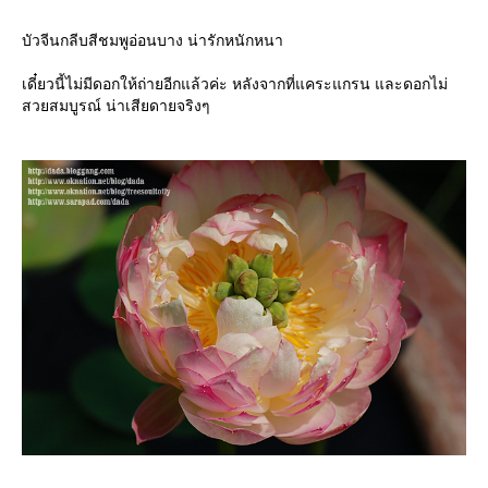
บัวจีนกลีบสีชมพูอ่อนบาง น่ารักหนักหนา
เดี๋ยวนี้ไม่มีดอกให้ถ่ายอีกแล้วค่ะ หลังจากที่แคระแกรน และดอกไม่
สวยสมบูรณ์ น่าเสียดายจริงๆ