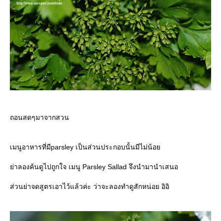
ถอนสดๆมาจากสวน
เมนูอาหารที่มีparsley เป็นส่วนประกอบนั้นมีไม่น้อ
่าลองค้นดูไปถูกใจ เมนู Parsley Sallad จึงนำมานำเสนอ
ส่วนย่าจดสูตรเอาไว้แล้วค่ะ ว่าจะลองทำดูสักหน่อย อิอิ