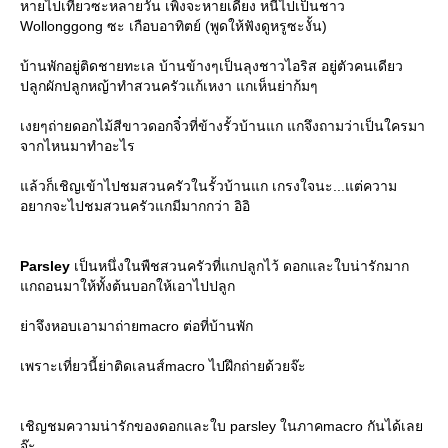
หายไปเที่ยวซะหลายวัน เพิ่งจะหายเดี้ยง หนีไปเป็นชาว
Wollonggong ซะ เกือบอาทิตย์ (พูดให้ฟังดูหรูซะงั้น)
บ้านพักอยู่ติดชายทะเล บ้านข้างๆเป็นลุงชาวไอริส อยู่ตัวคนเดียว
ปลูกผักปลูกหญ้าทำสวนครัวแก้เหงา แกเห็นย่าก้มๆ
เงยๆถ่ายดอกไม้สีขาวดอกจิ๋วที่ข้างรั้วบ้านแก แกจึงถามว่าเป็นใครมา
จากไหนมาทำอะไร
ล้วก็เชิญเข้าไปชมสวนครัวในรั้วบ้านแก เกรงใจนะ...แต่ความ
อยากจะไปชมสวนครัวแกมีมากกว่า อิอิ
Parsley
เป็นหนึ่งในพืชสวนครัวที่แกปลูกไว้ ดอกและใบน่ารักมาก
กถอนมาให้ทั้งต้นบอกให้เอาไปปลูก
่าจึงหอบเอามาถ่ายmacro ต่อที่บ้านพัก
เพราะเที่ยวนี้ย่าติดเลนส์macro ไปฝึกถ่ายด้วยจ๊ะ
เชิญชมความน่ารักของดอกและใบ parsley ในภาคmacro กันได้เล
จ๊ะ