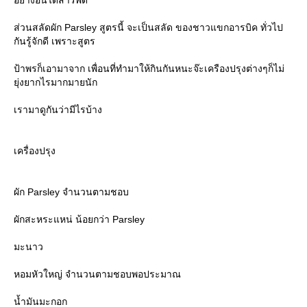
อย่างอื่นได้สารพัด
ส่วนสลัดผัก Parsley สูตรนี้ จะเป็นสลัด ของชาวแขกอารบิค ทั่วไป
กันรู้จักดี เพราะสูตร
ป้าพรก็เอามาจาก เพื่อนที่ทำมาให้กินกันหนะจ๊ะเครืองปรุงต่างๆก็ไม่
ุ่งยากไรมากมายนัก
เรามาดูกันว่ามีไรบ้าง
เครื่องปรุง
ผัก Parsley จำนวนตามชอบ
ผักสะหระแหน่ น้อยกว่า Parsley
มะนาว
หอมหัวใหญ่ จำนวนตามชอบพอประมาณ
น้ำมันมะกอก