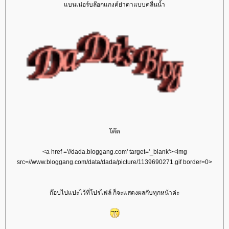
บนเน่อร์บล๊อกแกงค์ย่าดาแบบคลื่นน้ำ
ค๊ต
<a href ='//dada.bloggang.com' target='_blank'><img
src=//www.bloggang.com/data/dada/picture/1139690271.gif border=0>
ก๊อปไปแปะไว้ที่โปรไฟล์ ก็จะแสดงผลกับทุกหน้าค่ะ