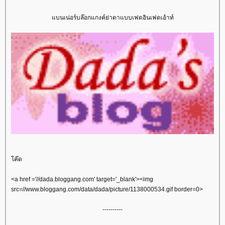
บนเน่อร์บล๊อกแกงค์ย่าดาแบบเฟดอินเฟดเอ้าท์
ค๊ด
<a href ='//dada.bloggang.com' target='_blank'><img
src=//www.bloggang.com/data/dada/picture/1138000534.gif border=0>
----------