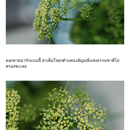
ดอกสวยน่ารักแบบนี้ ย่าเต็มใจยกตำแหน่งอัญมณีแห่งธรรมชาติไป
ครองซะเล