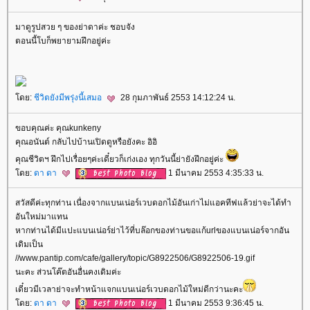
มาดูรูปสวย ๆ ของย่าดาค่ะ ชอบจัง
ตอนนี้โบก็พยายามฝึกอยู่ค่ะ
ดย:
ชีวิตยังมีพรุ่งนี้เสมอ
28 กุมภาพันธ์ 2553 14:12:24 น.
ขอบคุณค่ะ คุณkunkeny
คุณอนันต์ กลับไปบ้านเปิดดูหรือยังคะ อิอิ
คุณชีวิตฯ ฝึกไปเรื่อยๆค่ะเดี๋ยวก็เก่งเอง ทุกวันนี้ย่ายังฝึกอยู่ค่ะ
ดย:
ดา ดา
1 มีนาคม 2553 4:35:33 น.
สวัสดีค่ะทุกท่าน เนื่องจากแบนเน่อร์เวบดอกไม้อันเก่าไม่แอคทีฟแล้วย่าจะได้ทำ
อันใหม่มาแทน
หากท่านได้มีแปะแบนเน่อร์ย่าไว้ที่บล๊อกของท่านขอแก้urlของแบนเน่อร์จากอัน
เดิมเป็น
//www.pantip.com/cafe/gallery/topic/G8922506/G8922506-19.gif
นะคะ ส่วนโค๊ตอันอื่นคงเดิมค่ะ
เดี๋ยวมีเวลาย่าจะทำหน้าแจกแบนเน่อร์เวบดอกไม้ใหม่ดีกว่านะคะ
ดย:
ดา ดา
1 มีนาคม 2553 9:36:45 น.