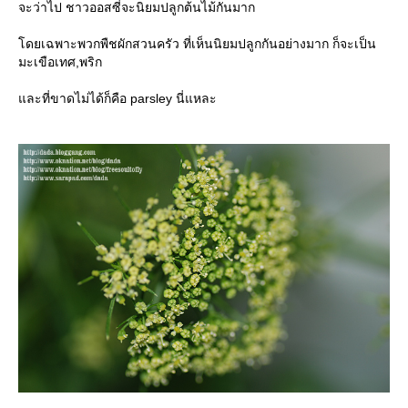
จะว่าไป ชาวออสซี่จะนิยมปลูกต้นไม้กันมาก
ดยเฉพาะพวกพืชผักสวนครัว ที่เห็นนิยมปลูกกันอย่างมาก ก็จะเป็น
มะเขือเทศ,พริก
ละที่ขาดไม่ได้ก็คือ parsley นี่แหละ