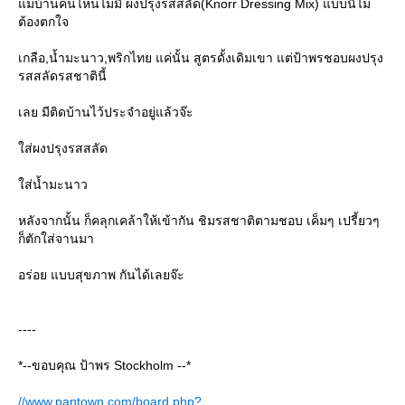
ม่บ้านคนไหนไม่มี ผงปรุงรสสลัด(Knorr Dressing Mix) แบบนี้ไม่
ต้องตกใจ
เกลือ,น้ำมะนาว,พริกไทย แค่นั้น สูตรดั้งเดิมเขา แต่ป้าพรชอบผงปรุง
รสสลัดรสชาตินี้
เลย มีติดบ้านไว้ประจำอยู่แล้วจ๊ะ
ส่ผงปรุงรสสลัด
ส่น้ำมะนาว
หลังจากนั้น ก็คลุกเคล้าให้เข้ากัน ชิมรสชาติตามชอบ เค็มๆ เปรี้ยวๆ
ก็ตักใส่จานมา
อร่อย แบบสุขภาพ กันได้เลยจ๊ะ
----
*--ขอบคุณ ป้าพร Stockholm --*
//www.pantown.com/board.php?