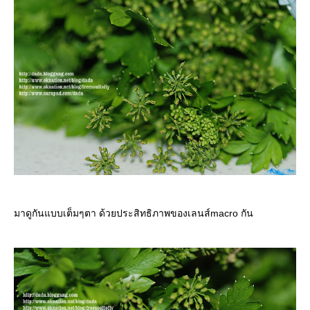
มาดูกันแบบเต็มๆตา ด้วยประสิทธิภาพของเลนส์macro กัน