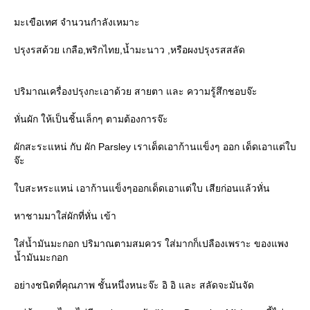
มะเขือเทศ จำนวนกำลังเหมาะ
ปรุงรสด้วย เกลือ,พริกไทย,น้ำมะนาว ,หรือผงปรุงรสสลัด
ปริมาณเครื่องปรุงกะเอาด้วย สายตา และ ความรู้สึกชอบจ๊ะ
หั่นผัก ให้เป็นชิ้นเล็กๆ ตามต้องการจ๊ะ
ผักสะระแหน่ กับ ผัก Parsley เราเด็ดเอาก้านแข็งๆ ออก เด็ดเอาแต่ใบ
จ๊ะ
บสะหระแหน่ เอาก้านแข็งๆออกเด็ดเอาแต่ใบ เสียก่อนแล้วหั่น
หาชามมาใส่ผักที่หั่น เข้า
ส่น้ำมันมะกอก ปริมาณตามสมควร ใส่มากก็เปลืองเพราะ ของแพง
น้ำมันมะกอก
อย่างชนิดที่คุณภาพ ชั้นหนึ่งหนะจ๊ะ อิ อิ และ สลัดจะมันจัด