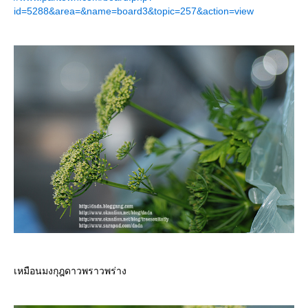
id=5288&area=&name=board3&topic=257&action=view
เหมือนมงกุฎดาวพราวพร่าง