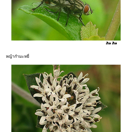
หญ้ากำมะหยี่