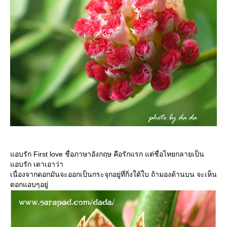
อบรัก First love ชื่อภาษาอังกฤษ คือรักแรก แต่ชื่อไทยกลายเป็น
อบรัก เดาเอาว่า
เนื่องจากดอกมันจะออกเป็นกระจุกอยู่ที่กิ่งใต้ใบ ถ้ามองด้านบน จะเห็น
ดอกแอบๆอยู่