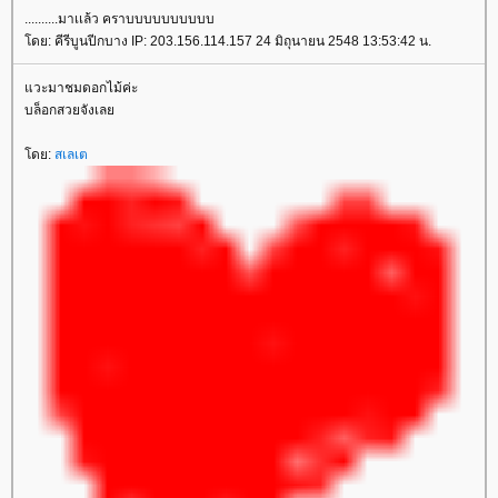
..........มาเเล้ว คราบบบบบบบบบบ
ดย: คีรีบูนปีกบาง IP: 203.156.114.157 24 มิถุนายน 2548 13:53:42 น.
วะมาชมดอกไม้ค่ะ
บล็อกสวยจังเล
ดย:
สเลเต