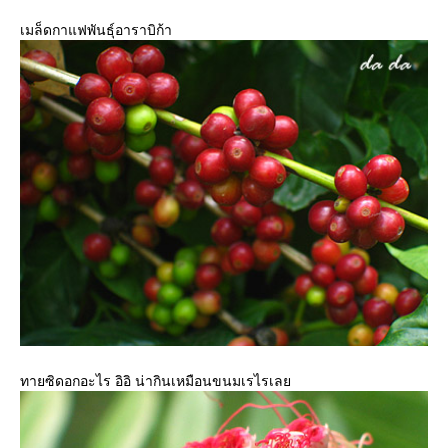
เมล็ดกาแฟพันธุ์อาราบิก้า
ทายซิดอกอะไร อิอิ น่ากินเหมือนขนมเรไรเล