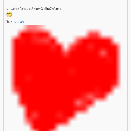
ว่าแต่ว่า ไปแวะเยี่ยมหน้าอื่นมั่งยังคะ
ดย:
ดา ดา