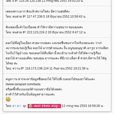
ดย: ll IP: 125.26.120.238 12 กรกฎาคม 2551 14:03:20 น.
เพลงเพราะมาก ฟังแล้วสบายใจค่ะ มีความสุขดีค่ะ
ดย: คนสวย IP: 117.47.236.5 18 มิถุนายน 2552 10:58:43 น.
ฟังเพลงนี้แล้วไม่เบื่อเลย ทำให้เรามีความสุขมาก ขอบคุณค่ะ
ดย: คนสวย IP: 222.123.224.2 20 มิถุนายน 2552 9:47:12 น.
ดอกไม้ที่อยู่ในบล็อก สวยมากเลยคะ และขอชื่นชมจากใจจริงเลยนะคะ ว่าเก่
งมากๆและรอบรู้เรื่อง ดอกไม้ มากๆด้วยนะคะ งั้น หนูขออนุญาติ เอารูป จากบล๊อก
ไปเก็บไว้ดูบ้างน่ะ ชอบดอกไม้ที่บล๊อก นี้ ค่ะเข้ามาแล้วทำให้ได้ความรู้เรื่อง
ดอกไม้ ต่างเยอะดีค่ะ ขอบคุณ มากๆนะคะ ที่มีเวป บล็อก ดี สวยๆ มีสาระให้ ได้ดู
ได้ชม ค่ะ
ดย: หวาน IP: 118.173.138.124 11 กันยายน 2552 19:21:38 น.
หนูหวาน หากจะหาข้อมูลชื่อดอกไม้ ให้ไปที่เวบดอกไม้ของย่าได้นะคะ
//www.sarapad.com/dada
หรือคลิ๊กที่แบนเน่อร์ด้านบนขวามือได้เลยค่ะ
่าทำไว้สำหรับเป็นข้อมูลสาธารณะค่ะ
ดย:
ดา ดา
12 กรกฎาคม 2553 16:59:26 น.