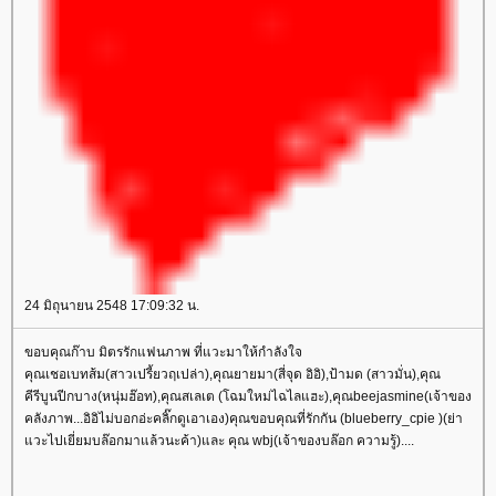
24 มิถุนายน 2548 17:09:32 น.
ขอบคุณก๊าบ มิตรรักแฟนภาพ ที่แวะมาให้กำลังใจ
คุณเชอเบทส้ม(สาวเปรี้ยวฤเปล่า),คุณยายมา(สี่จุด อิอิ),ป้ามด (สาวมั่น),คุณ
คีรีบูนปีกบาง(หนุ่มฮ๊อท),คุณสเลเต (โฉมใหม่ไฉไลแฮะ),คุณbeejasmine(เจ้าของ
คลังภาพ...อิอิไม่บอกอ่ะคลิ๊กดูเอาเอง)คุณขอบคุณที่รักกัน (blueberry_cpie )(ย่า
วะไปเยี่ยมบล๊อกมาแล้วนะค้า)และ คุณ wbj(เจ้าของบล๊อก ความรู้)....