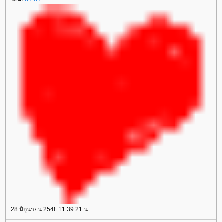
28 มิถุนายน 2548 11:39:21 น.