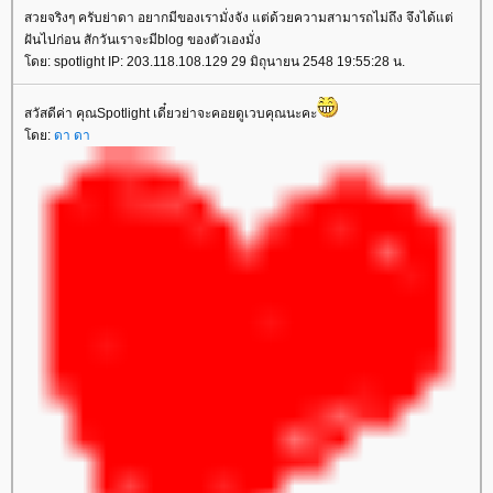
สวยจริงๆ ครับย่าดา อยากมีของเรามั่งจัง แต่ด้วยความสามารถไม่ถึง จึงได้แต่
ฝันไปก่อน สักวันเราจะมีblog ของตัวเองมั่ง
ดย: spotlight IP: 203.118.108.129 29 มิถุนายน 2548 19:55:28 น.
สวัสดีค่า คุณSpotlight เดี๋ยวย่าจะคอยดูเวบคุณนะคะ
ดย:
ดา ดา