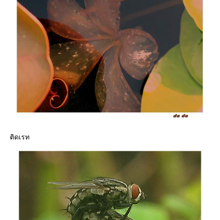
ติดเรท