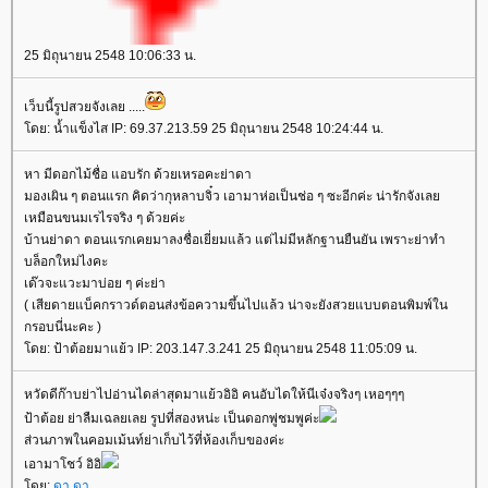
25 มิถุนายน 2548 10:06:33 น.
เว็บนี้รูปสวยจังเลย .....
ดย: น้ำแข็งไส IP: 69.37.213.59 25 มิถุนายน 2548 10:24:44 น.
หา มีดอกไม้ชื่อ แอบรัก ด้วยเหรอคะย่าดา
มองเผิน ๆ ตอนแรก คิดว่ากุหลาบจิ๋ว เอามาห่อเป็นช่อ ๆ ซะอีกค่ะ น่ารักจังเล
เหมือนขนมเรไรจริง ๆ ด้วยค่ะ
บ้านย่าดา ตอนแรกเคยมาลงชื่อเยี่ยมแล้ว แต่ไม่มีหลักฐานยืนยัน เพราะย่าทำ
บล็อกใหม่ไงคะ
เด๊วจะแวะมาบ่อย ๆ ค่ะย่า
( เสียดายแบ็คกราวด์ตอนส่งข้อความขึ้นไปแล้ว น่าจะยังสวยแบบตอนพิมพ์ใน
กรอบนี่นะคะ )
ดย: ป้าต้อยมาแย้ว IP: 203.147.3.241 25 มิถุนายน 2548 11:05:09 น.
หวัดดีก๊าบย่าไปอ่านไดล่าสุดมาแย้วอิอิ คนอับไดให้นีเจ๋งจริงๆ เหอๆๆๆ
ป้าต้อย ย่าลืมเฉลยเลย รูปที่สองหน่ะ เป็นดอกพู่ชมพูค่ะ
ส่วนภาพในคอมเม้นท์ย่าเก็บไว้ที่ห้องเก็บของค่ะ
เอามาโชว์ อิอิ
ดย:
ดา ดา