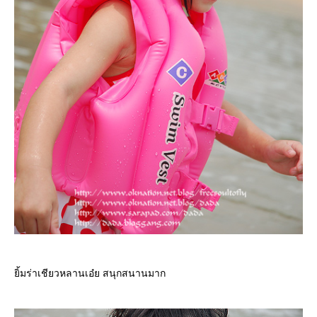
ิ้มร่าเชียวหลานเอ๋ย สนุกสนานมาก