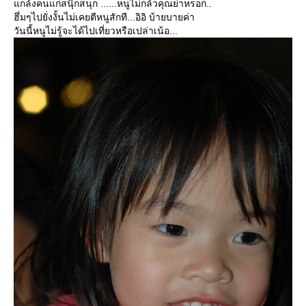
กล้งคนแก่สนุ๊กสนุก ......หนูไม่กล้วคุณย่าหรอก..
ฮึ่มๆไปยั่งงั้นไม่เคยตีหนูสักที...อิอิ บ้ายบายค่า
วันนี้หนูไม่รู้จะได้ไปเที่ยวหรือเปล่าเน้อ...