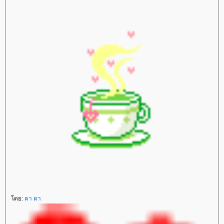
ดย:
ดา ดา