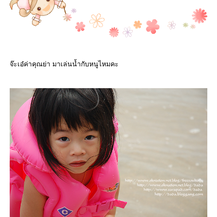
จ๊ะเอ๋ค่าคุณย่า มาเล่นน้ำกับหนูไหมคะ