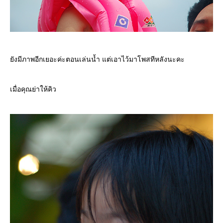
ังมีภาพอีกเยอะค่ะตอนเล่นน้ำ แต่เอาไว้มาโพสทีหลังนะคะ
เมื่อคุณย่าให้คิว