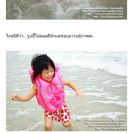
วิ่งหนีดีว่า...รูปนี้ไม่ค่อยดีนักแต่ชอบอารมย์ภาพค่ะ