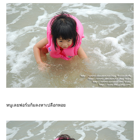
หนูเลยฟอร์มก้มลงหาเปลือกหอ