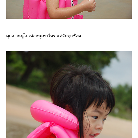
คุณย่าหนูไม่เห่อหนูเท่าไหร่ แค่จับทุกช๊อต