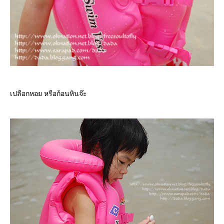
เปลือกหอย หรือก้อนหินจ๊ะ