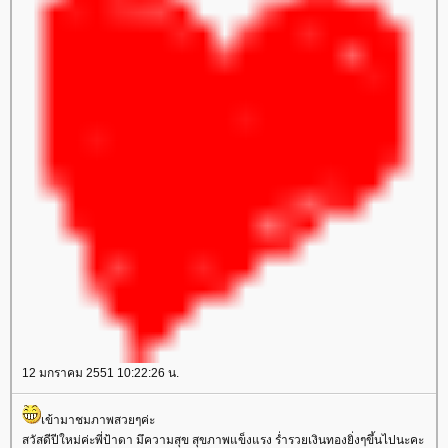
12 มกราคม 2551 10:22:26 น.
เข้ามาชมภาพสวยๆค่ะ
สวัสดีปีใหม่ค่ะพี่ป้าดา มึความสุข สุขภาพแข็งแรง ร่ำรวยเงินทองยิ่งๆขึ้นไปนะคะ