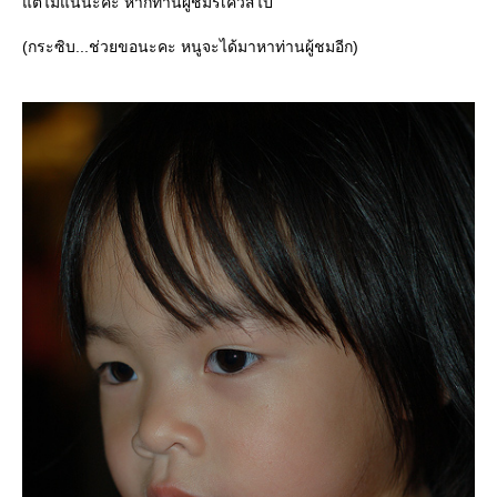
ต่ไม่แน่นะคะ หากท่านผู้ชมรีเควสไป
(กระซิบ...ช่วยขอนะคะ หนูจะได้มาหาท่านผู้ชมอีก)