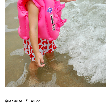
อุ๊บคลื่นซัดซะล้มเลย อิอิ