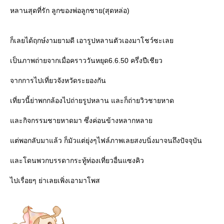
หลานสุดที่รัก ลูกของพ่อลูกชาย(สุดหล่อ)
ก็เลยได้ฤกษ์งามยามดี เอารูปหลานตัวเองมาโชว์ซะเล
เป็นภาพถ่ายจากเมื่อคราววันหยุด6.6.50 ครึ่งปีเชียว
จากการไปเที่ยวจังหวัดระยองกัน
เที่ยวนี้ย่าพกกล้องไปถ่ายรูปหลาน และก็ถ่ายวิวชายหาด
ละกิจกรรมชายหาดมา ซึ่งค่อนข้างหลากหลา
ต่พอกลับมาแล้ว ก็มัวแต่ยุ่งๆไฟล์ภาพเลยสงบนิ่งมาจนถึงปัจจุบัน
ละโดนพวกบรรดากระทู้ท่องเที่ยวอื่นแซงคิว
ไปเรื่อยๆ ย่าเลยเพิ่งเอามาโพส