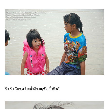
ขิง ขิง ในชุดว่ายน้ำสีชมพูช๊อกกิ้งพิงค์