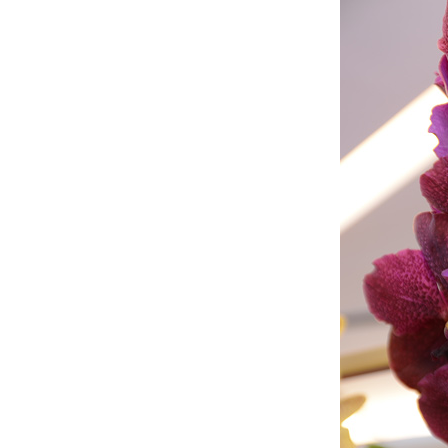
ทัวร์พม่า 9-12 สิงหาคม 2555 ตอนที่ 2 เจดีย์
บตาทาวน์
ทัวร์พม่า 9-12 สิงหาคม 2555 ตอนที่ 1 สิเรียม
เจดีกลางน้ำเยเลพญา พระอุปคุต
Art in paradise พิพิธภัณฑ์ภาพจิตรกรรม 3
มิติ พัทยา
เที่ยว มูลนิธิ สืบ นาคะเสถียร ..ตามรอ
..บ้านหลังสุดท้าย... ที่ห้วยขาแข้ง
เขตรักษาพันธุ์สัตว์ป่าห้วยขาแข้ง HUAI KHA
KHAENG WILDLIFE SANCTURAY
ขวงคำม่วน, ถ้ำกองลอ, ประเทศลาว(ทริบน
ครพนม ตอน10 ตอนจบทริป)
กล้วยไม้ที่โชว์ในงาน มหัศจรรย์กล้วยไม้แห่ง
อัครนารี ตอนที่ 2
กล้วยไม้ที่โชว์ในงาน มหัศจรรย์กล้วยไม้แห่ง
อัครนารี ตอนที่ 1
มหัศจรรย์กล้วยไม้แห่งอัครนารี Siam
Paragon Bangkok Royal Orchid Paradise
ความสดใสแห่งผืนป่าแม่วงก์ (หน่วยพิทักษ์
อุทยานแห่งชาติแม่วงก์ ที่มว.4(แม่เรวา)
ตามล่าหาความจริง ที่แม่วงก์