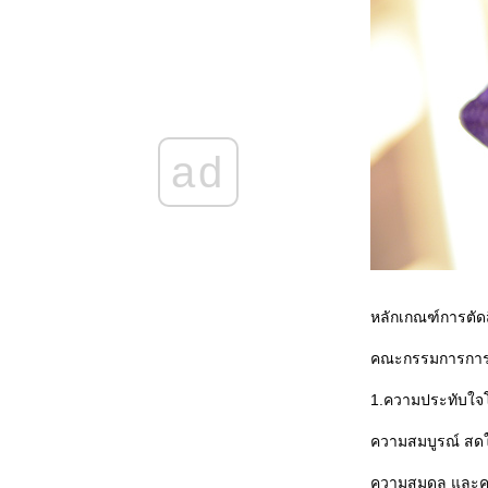
Matsue Vogel Park
เที่ยวญี่ปุ่น เมื่อ เมษายน พ.ศ. 2560 ตอนที่ 5
Bird show at สวนนกมัตสึเอะ Matsue Vogel
Park
เที่ยวญี่ปุ่น เมื่อเดือน เมษายน พ.ศ. 2560 ตอน
ที่ 3 ชมซากุระริมน้ำ,เที่ยวเมืองโบราณ
Central Chinesr New Year 2018
ad
เที่ยวญี่ปุ่น เมื่อเดือน เมษายน พ.ศ. 2560 ตอน
ที่ 1
ประมวลภาพจากงาน Bangkok Comic Con
2016 ที่ไบเทคบางนา เมื่อ 29 เม.ย. - 1 พ.ค.
59
ทริบอุดร-หนองคาย ตอนที่ 6 ทะเลหมอกที่ภู
ห้วยอีสัน,ลองเรือชมแม่น้ำโขง
หลักเกณฑ์การตัด
ทริบอุดร-หนองคาย ตอนที่ 5 ความไม่
ธรรมดาของ ศาลาแก้วกู่ มุมมองนอกตำราที่
คณะกรรมการการตั
คาดไม่ถึง
1.ความประทับใจ
ทริบอุดร-หนองคาย ตอนที่ 4 วัดโพธิ์ชัย วัด
อารามหลวง จ.หนองคา
ความสมบูรณ์ สด
ทริบอุดร-หนองคาย ตอนที่ 3 ภูฝอยลม
เรียลลิตี้
ความสมดุล และ