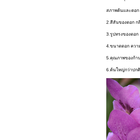
ทริบอุดร-หนองคาย ตอนที่2 หลุมขุดค้นทาง
บราณคดี,ศูนย์จำหน่ายสินค้าบ้านเชียง
สภาพต้นและดอก (
ทริบอุดร-หนองคาย ตอนที่1 ทะเลบัวแดงที่
2.สีสันของดอก ก
ดอนคง
เปิดอย่างเป็นทางการแล้ว วันนี้(27.1.2559)
3.รูปทรงของดอก
สวนสาธารณะบึงหนองบอน
ตลาด บอง มาร์เช่ Bonmarche Market Park
4.ขนาดดอก ความ
ตลาดเดินสะดวกสำหรับผู้สูงอายุ กับกิจกรรม
วันเด็กที่ผ่านมา
5.คุณภาพของก้า
ไหว้เจ้าขอพรปีใหม่ ตอนที่ 2 วัดขุนด่านเจ้า
6.ต้นใหญ่กว่าปกต
พ่อเสือ,ศาลหลักเมือง
ไหว้เจ้าขอพรปีใหม่ ตอนที่ 1 วัดมังกรกมลา
วาช(วัดเล่งเน่ยยี่)
ทัวร์พม่า 9-12 สิงหาคม 2555 ตอนที่5,วัดพระ
เขี้ยวแก้ว
ประมวลภาพจากมินิคอนเสิร์ตของ 3
หนุ่ม'The Voice of BKK' Concert by
Bombay Kong K AF9
สงกรานต์ 2556
ทัวร์พม่า 9-12 สิงหาคม 2555 ตอนที่4,ชม
ช้างเผือก,วัดพระหินอ่อน