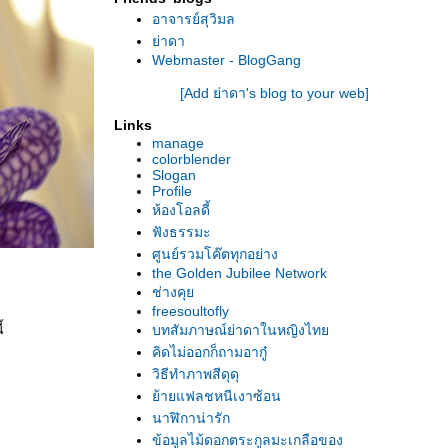
อาจารย์สุวิมล
่าดา
Webmaster - BlogGang
[Add ย่าดา's blog to your web]
Links
manage
colorblender
Slogan
Profile
ห้องโอลดี้
ฟังธรรมะ
ศูนย์รวมโค๊ตทุกอย่าง
the Golden Jubilee Network
ช่างคุ
freesoultofly
้
บทสัมภาษณ์ย่าดาในหญิงไท
คิดไม่ออกก็ถามอากู๋
วิธีทำภาพสีดุดุ
้ายแฟลชหนีเงาซ้อน
นาฬิกาน่ารัก
ข้อมูลไม้ดอกตระกูลมะเกลือของ