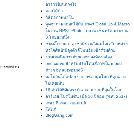
อาจารย์.ส.ดวงใจ
ดอกไม้ป่า
วิธีต่อภาพพาโน
พูดจาภาษาดอกไม้กับ ย่าดา Close Up & Macro
นงาน RPST Photo Trip ณ เซ็นทรัล พระราม
3 โดยอะหนึ่ง
ชมคลิ๊ปย่าดา -ลุงชาติร่วมสังคมโอเค"ภาพถ่า
หัวใจศิลป์"มีลุงต้าลี่โฟนอินเข้าร่วมด้ว
รวมเทคนิคการถ่ายภาพของห้องกล้อง
one curve สำหรับปรับโทนสีภาพใน mood
การทุกท่าน
ต่างๆ by auzypand5
ผลไม้กินได้แปลก ๆ จากซอกมุมโลก ที่คุณอาจ
ไม่เคยเห็น
16 ต้นไม้ที่อัศจรรย์และสวยงามที่สุดในโลก
อาร์เอส.โปรโมชั่น เมื่อ 16 ปีก่อน (พ.ศ. 2537)
เพลง ดีแหละ -บอมเบย์
ค๊ตสี
BlogGang.com