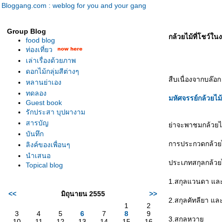
Bloggang.com : weblog for you and your gang
Group Blog
กล้วยไม้ที่โชว์ใน
food blog
ท่องเที่ยว
เล่าเรื่องด้วยภาพ
ดอกไม้กลุ่มสีต่างๆ
สืบเนื่องจากบล๊อก
หลานย่าเอง
ทดลอง
มหัศจรรย์กล้วยไ
Guest book
รักประสา บุปผางาม
สารบัญ
่าจะพาชมกล้วยไม
บันทึก
การประกวดกล้วยไม
ลิงค์ของเพื่อนๆ
นำเสนอ
ประเภทสกุลกล้วย
Topical blog
1.สกุลแวนดา แล
<<
มิถุนายน 2555
>>
2.สกุลคัทลียา และ
1
2
3
4
5
6
7
8
9
3.สกุลหวา
10
11
12
13
14
15
16