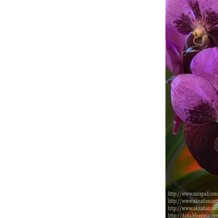
ภาพย้อนอดีต ที่พิมา
สุขสันต์วันปีใหม่ 2556 Happy new year
2013
ร่วมเทิดพระเกียรติ พระบาทสมเด็จ
พระเจ้าอยู่หัว กับเพรสเซอร์เวชั่น ฮอลล์ แจ๊ส
บนด์
ทริป จันทบุรี ตอนที่1 สถานแสดงพันธุ์สัตว์น้ำ
เฉลิมพระเกียรติ 6รอบ พระชนมพรรษา
ฟาร์ม เฟสติวัล ออน เดอะฮิลล์@ สิงห์ปาร์ค
เชียงรายระหว่างวันที่ 24-28 พ.ย. 2555
ตอน2
ฟาร์ม เฟสติวัล ออน เดอะฮิลล์@ สิงห์ปาร์ค
เชียงรายระหว่างวันที่ 24-28 พ.ย. 2555ตอน
ที่1
สัมผัส2สุดยอดมรดกโลก..เมืองอู่หลง&เมืองต้า
จู๋ ตอนที่ 6 ผาหินแกะสลักที่ต้าจู๋
สัมผัส2สุดยอดมรดกโลก..เมืองอู่หลง&เมืองต้า
จู๋ ตอนที่ 5บุปเฟ่ริมแม่น้ำแยงซีเกียง
สัมผัส2สุดยอดมรดกโลก..เมืองอู่หลง&เมืองต้า
จู๋ ตอนที่ 4 วิวฉงชิ่ง,ถนนคนเดินเจี่ยฟังเป่