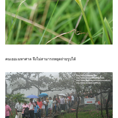
คนเยอะมหาศาล จึงไม่สามารถหยุดถ่ายรูปได้