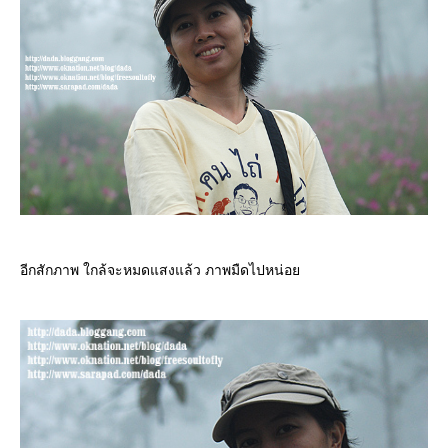
อีกสักภาพ ใกล้จะหมดแสงแล้ว ภาพมืดไปหน่อ