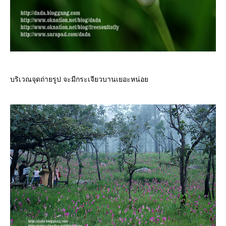
บริเวณจุดถ่ายรูป จะมีกระเจียวบานเยอะหน่อ