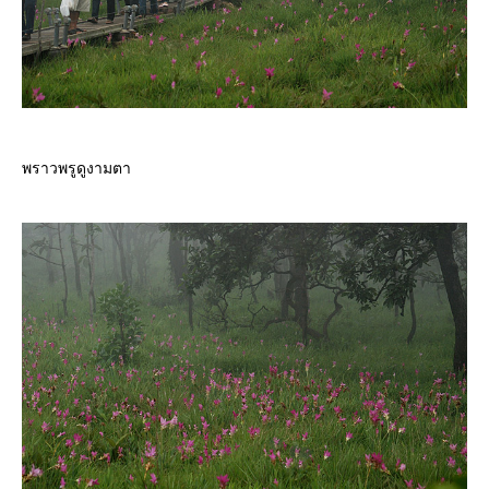
พราวพรูดูงามตา