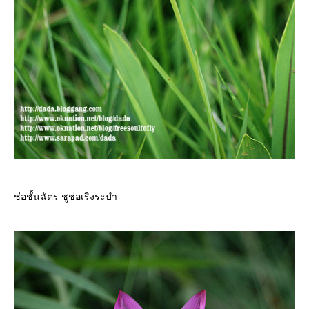
ช่อชั้นฉัตร ชูช่อเริงระบำ