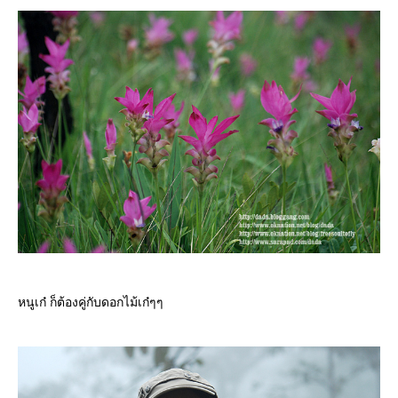
หนูเก๋ ก็ต้องคู่กับดอกไม้เก๋ๆๆ