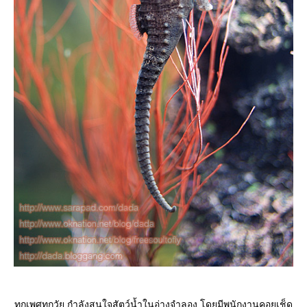
ทุกเพศทุกวัย กำลังสนใจสัตว์น้ำในอ่างจำลอง โดยมีพนักงานคอยเช็ด