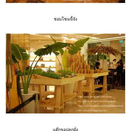
ชอบโซนนี้จัง
ต๊กขอปลูกมั่ง