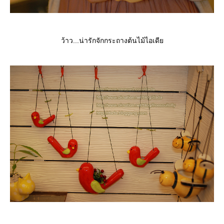
ว้าว...น่ารักจักกระถางต้นไม้ไอเดี