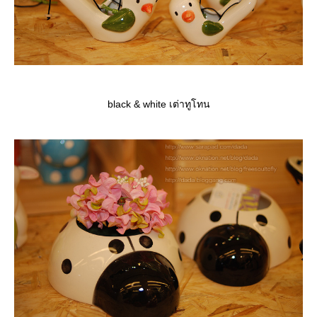
black & white เต่าทูโทน