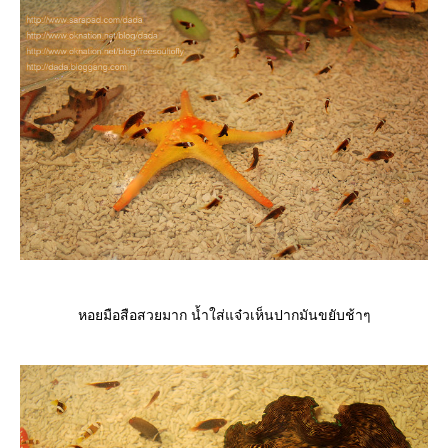
หอยมือสือสวยมาก น้ำใส่แจ๋วเห็นปากมันขยับช้าๆ