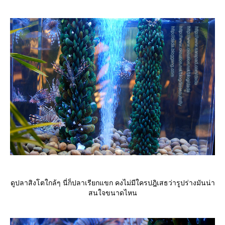
ดูปลาสิงโตใกล้ๆ นี่ก็ปลาเรียกแขก คงไม่มีใครปฎิเสธว่ารูปร่างมันน่า
สนใจขนาดไหน