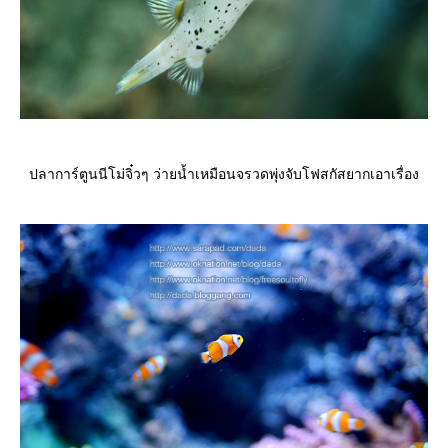
ปลาการ์ตูนนีโม่จิ๋วๆ ว่ายน้ำเหมือนจรวดพุ่งจับโฟสกัสยากเอาเรื่อง