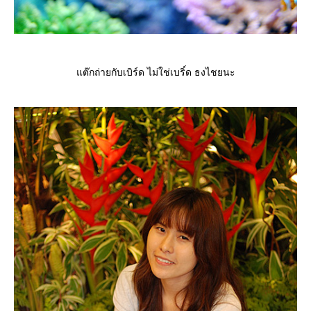
ต๊กถ่ายกับเบิร์ด ไม่ใช่เบริ์ด ธงไชยนะ