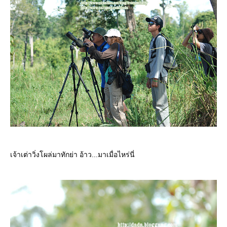
เจ้าเต่าวิ่งโผล่มาทักย่า อ้าว...มาเมื่อไหร่นี่