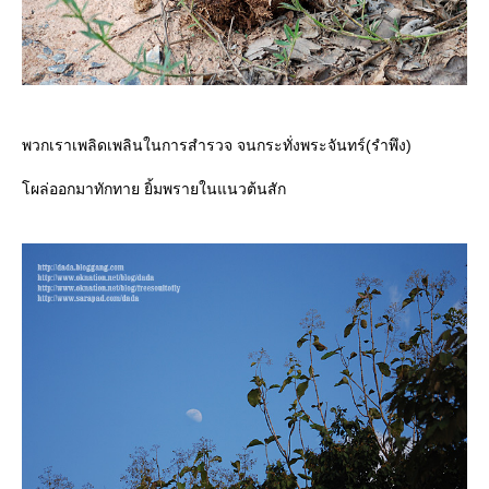
พวกเราเพลิดเพลินในการสำรวจ จนกระทั่งพระจันทร์(รำพึง)
ผล่ออกมาทักทาย ยิ้มพรายในแนวต้นสัก