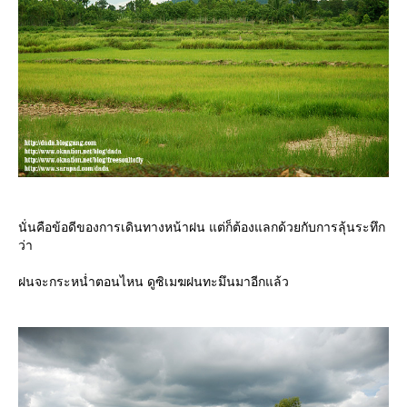
นั่นคือข้อดีของการเดินทางหน้าฝน แต่ก็ต้องแลกด้วยกับการลุ้นระทึก
ว่า
ฝนจะกระหน่ำตอนไหน ดูซิเมฆฝนทะมึนมาอีกแล้ว