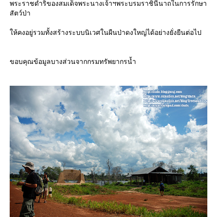
พระราชดำริของสมเด็จพระนางเจ้าฯพระบรมราชินีนาถในการรักษา
สัตว์ป่า
ห้คงอยู่รวมทั้งสร้างระบบนิเวศในผืนป่าดงใหญ่ได้อย่างยั่งยืนต่อไป
ขอบคุณข้อมูลบางส่วนจากกรมทรัพยากรน้ำ