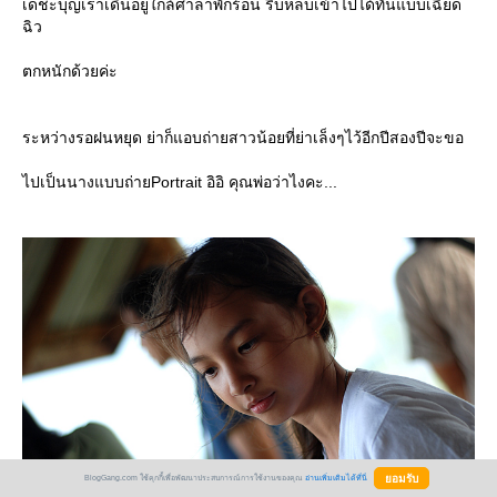
เดชะบุญเราเดินอยู่ใกล้ศาลาพักร้อน รีบหลบเข้าไปได้ทันแบบเฉียด
ฉิว
ตกหนักด้วยค่ะ
ระหว่างรอฝนหยุด ย่าก็แอบถ่ายสาวน้อยที่ย่าเล็งๆไว้อีกปีสองปีจะขอ
ไปเป็นนางแบบถ่ายPortrait อิอิ คุณพ่อว่าไงคะ...
BlogGang.com ใช้คุกกี้เพื่อพัฒนาประสบการณ์การใช้งานของคุณ
อ่านเพิ่มเติมได้ที่นี่