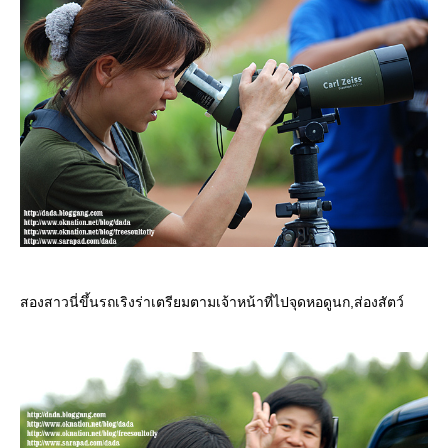
สองสาวนี่ขึ้นรถเริงร่าเตรียมตามเจ้าหน้าที่ไปจุดหอดูนก,ส่องสัตว์