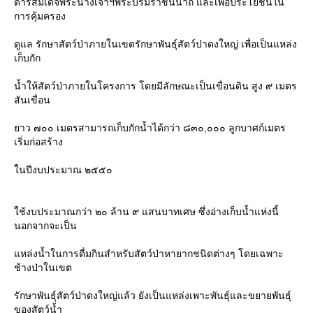
ดำริสมเด็จพระนางเจ้าฯพระบรมราชินีนาถ และเพื่อประโยชน์ใน
การคุ้มครอง
ดูแล รักษาสัตว์ป่าภายในเขตรักษาพันธุ์สัตว์ป่าดงใหญ่ เพื่อเป็นแหล่ง
เก็บกัก
น้ำให้สัตว์ป่าภายในโครงการ โดยมีลักษณะเป็นเขื่อนดิน สูง ๙ เมตร
สันเขื่อน
าว ๗๐๐ เมตรสามารถเก็บกักน้ำได้กว่า ๘๓๐,๐๐๐ ลูกบาศก์เมตร
เริ่มก่อสร้าง
นปีงบประมาณ ๒๕๕๐
ช้งบประมาณกว่า ๒๐ ล้าน ๙ แสนบาทเศษ ซึ่งอ่างเก็บน้ำแห่งนี้
นอกจากจะเป็น
หล่งน้ำในการดื่มกินสำหรับสัตว์ป่าหายากชนิดต่างๆ โดยเฉพาะ
ช้างป่าในเขต
รักษาพันธุ์สัตว์ป่าดงใหญ่แล้ว ยังเป็นแหล่งเพาะพันธุ์และขยายพันธุ์
ของสัตว์น้ำ