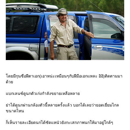
ดยมีกุนซือฝีตาเอก(เอาหน่ะเหมือนๆกับฝีมือเอกแหละ อิอิ)ติดตามมา
ด้ว
บกเลนซ์ดูนกตัวเก่งกำลังขยายเหลือหลา
่าได้ดูนกผ่านกล้องตัวนี้หลายครั้งแล้ว บอกได้เลยว่ายอดเยี่ยมไกล
ขนาดไหน
ก็เห็นรายละเอียดนกได้ชัดแหน๋วยังกะเสกภาพนกให้มาอยู่ใกล้ๆ