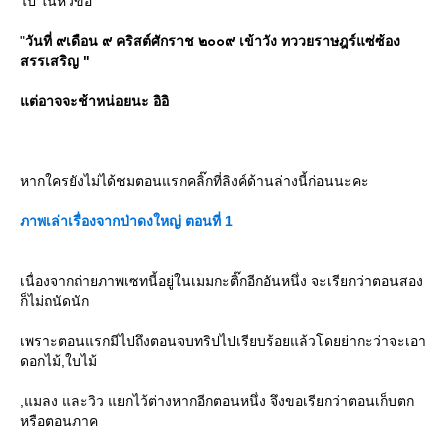
ไป ในหัวข้อ
"
วันที่ ๙เดือน ๙ คริสต์ศักราช ๒๐๐๙ เข้าวัง ทววยราษฎร์แซ่ซ้อง
สรรเสริญ "
ต่อาจจะช้าหน่อยนะ อิอิ
หากใครยังไม่ได้ชมตอนแรกคลิ๊กที่ลิงค์ด้านล่างนี้ก่อนนะคะ
ภาพเล่าเรื่องจากป่าดงใหญ่ ตอนที่ 1
เนื่องจากถ่ายภาพเซทนี้อยู่ในเมมกะติ๊กอีกอันหนึ่ง จะเรียกว่าตอนสอง
ก็ไม่ถนัดนัก
เพราะตอนแรกมีไปถึงตอนจบทริปไปเรียบร้อยแล้วโดยย่ากะว่าจะเอา
ดอกไม้,ใบไม้
,แมลง และวิว แยกไว้ต่างหากอีกตอนหนึ่ง จึงขอเรียกว่าตอนเก็บตก
หรือตอนภาค