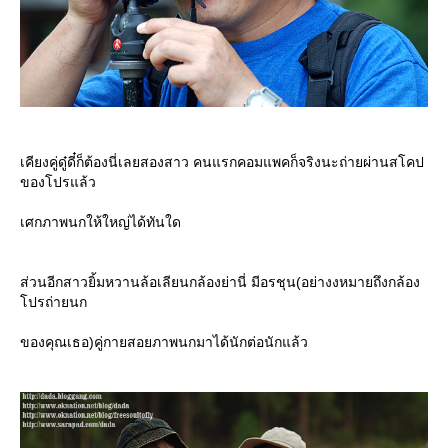
เคียงคู่ดู๋ดี๋ก็ต้องนี่เลยสองสาว คนแรกคอมแพคก็จริงนะถ่ายผ่านสโคป
ของโปรแล้ว
เศกภาพนกให้ใหญ่ได้ทันใด
ส่วนอีกสาวยิ้มหวานล้อเลียนกล้องย่านี่ มีอรชุน(อย่างงหมายถึงกล้อง
ปรถ่ายนก
ของคุณเธอ)คู่กายสอยภาพนกมาได้นักต่อนักแล้ว