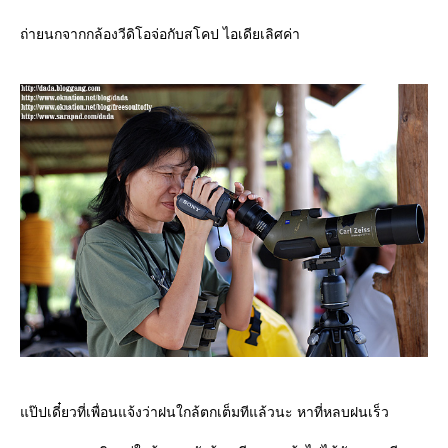
ถ่ายนกจากกล้องวีดิโอจ่อกับสโคป ไอเดียเลิศค่า
ป๊ปเดี๋ยวที่เพื่อนแจ้งว่าฝนใกล้ตกเต็มทีแล้วนะ หาที่หลบฝนเร็ว