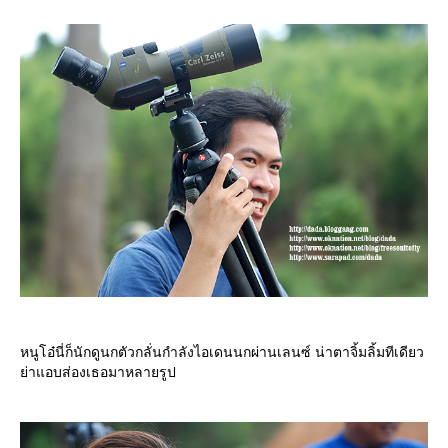
หนูโอ๋นี่ก็นักดูนกตัวกลั่นกำลังไอเดนนกผ่านเลนซ์ น่าตาจิ้มลิ้มทีเดียว
่าแอบส่องเธอมาหลายรูป