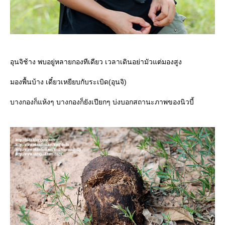
อุนจิช้าง พบอยู่หลายกองทีเดียว เวลาเดินอย่ามัวแต่มองสูง
มองพื้นบ้าง เดี๋ยวเหยียบกับระเบิด(อุนจิ)
บางกองก็แห้งๆ บางกองก็ยังเปียกๆ บ่งบอกสถานะภาพของนิวบี้