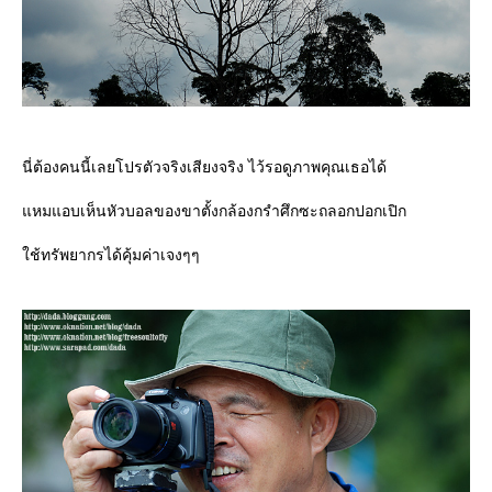
นี่ต้องคนนี้เลยโปรตัวจริงเสียงจริง ไว้รอดูภาพคุณเธอได้
หมแอบเห็นหัวบอลของขาตั้งกล้องกรำศึกซะถลอกปอกเปิก
ช้ทรัพยากรได้คุ้มค่าเจงๆๆ