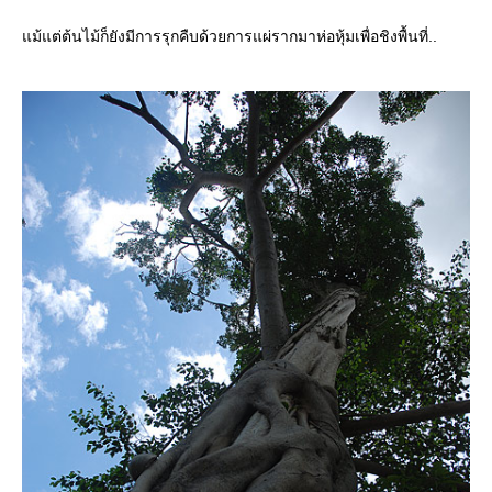
ม้แต่ต้นไม้ก็ยังมีการรุกคืบด้วยการแผ่รากมาห่อหุ้มเพื่อชิงพื้นที่..