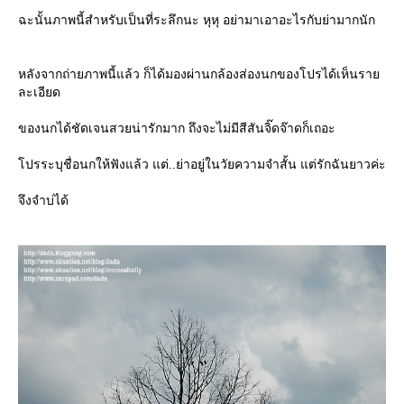
ฉะนั้นภาพนี้สำหรับเป็นที่ระลึกนะ หุหุ อย่ามาเอาอะไรกับย่ามากนัก
หลังจากถ่ายภาพนี้แล้ว ก็ได้มองผ่านกล้องส่องนกของโปรได้เห็นรา
ละเอียด
ของนกได้ชัดเจนสวยน่ารักมาก ถึงจะไม่มีสีสันจิ๊ดจ๊าดก็เถอะ
ปรระบุชื่อนกให้ฟังแล้ว แต่..ย่าอยู่ในวัยความจำสั้น แต่รักฉันยาวค่ะ
จึงจำบ่ได้