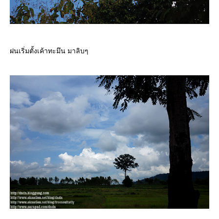
ฝนเริ่มตั้งเค้าทะมึน มาลิบๆ