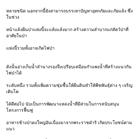
หลายชนิด นอกจากนี้ยังสามารถบรรเทาปัญหาอุทกภัยและภัยแล้ง ซึ่ง
นช่วง
หน้าแล้งผืนป่าแห่งนี้จะแห้งแล้งมาก สร้างความลำบากแก่สัตว์ป่าที่
อาศัยในป่า
ห่งนี้รวมทั้งอาจเกิดไฟป่า
ดังนั้นอ่างเก็บน้ำลำนางรองจึงเปรียบเสมือนกำแพงน้ำที่สร้างแนวกัน
ไฟป่าได้
ระดับหนึ่ง รวมทั้งเพิ่มความชุ่มชื้นให้ผืนดินทำให้พืชพันธุ์ต่าง ๆ เจริญ
เติบโต
ได้ดีต่อไป นับเป็นการพัฒนาแหล่งน้ำที่มีส่วนในการสนับสนุน
ครงการฟื้นฟู
อาหารช้างป่าดงใหญ่อันเนื่องมาจากพระราชดำริ เกิดประโยชน์ตาม
นว