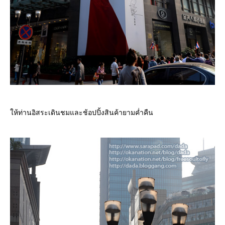
ห้ท่านอิสระเดินชมและช้อปปิ้งสินค้ายามค่ำคืน