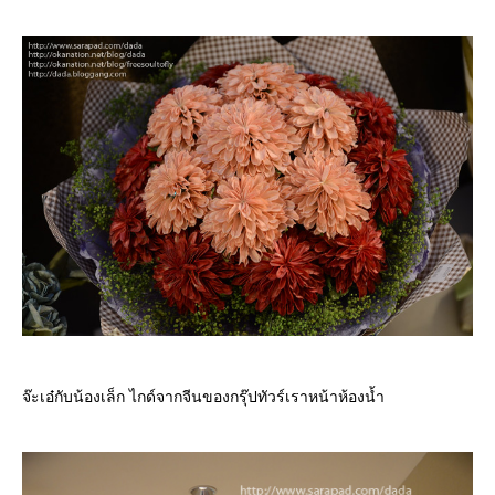
จ๊ะเอ๋กับน้องเล็ก ไกด์จากจีนของกรุ๊ปทัวร์เราหน้าห้องน้ำ