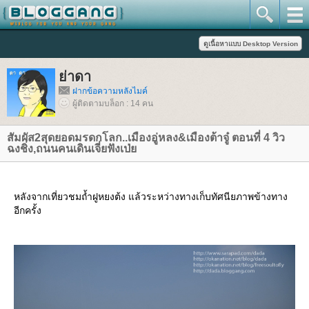
่าดา
ฝากข้อความหลังไมค์
ผู้ติดตามบล็อก : 14 คน
สัมผัส2สุดยอดมรดกโลก..เมืองอู่หลง&เมืองต้าจู๋ ตอนที่ 4 วิว
ฉงชิ่ง,ถนนคนเดินเจี่ยฟังเป่
หลังจากเที่ยวชมถ้ำฝูหยงต้ง แล้วระหว่างทางเก็บทัศนียภาพข้างทาง
อีกครั้ง