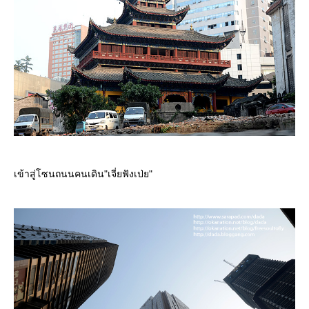
เข้าสู่โซนถนนคนเดิน"เจี่ยฟังเป่ย"