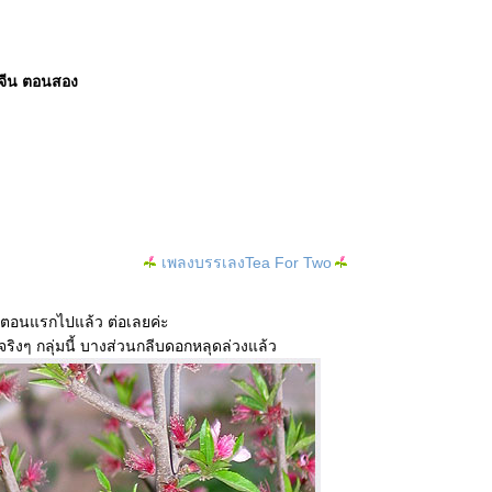
จีน ตอนสอง
เพลงบรรเลงTea For Two
ชมตอนแรกไปแล้ว ต่อเลยค่ะ
ริงๆ กลุ่มนี้ บางส่วนกลีบดอกหลุดล่วงแล้ว