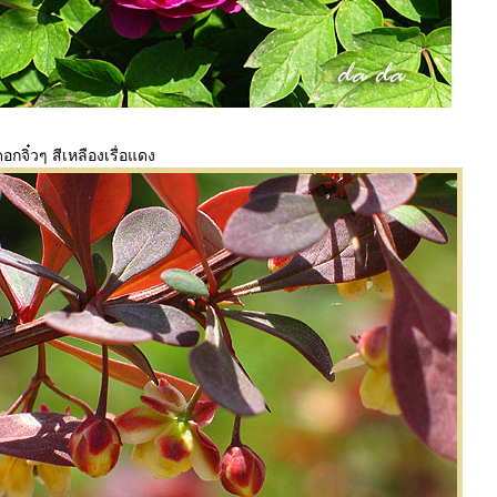
กจิ๋วๆ สีเหลืองเรื่อแดง