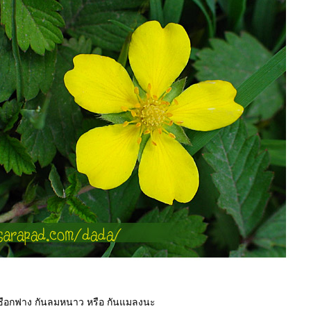
ยเชือกฟาง กันลมหนาว หรือ กันแมลงนะ