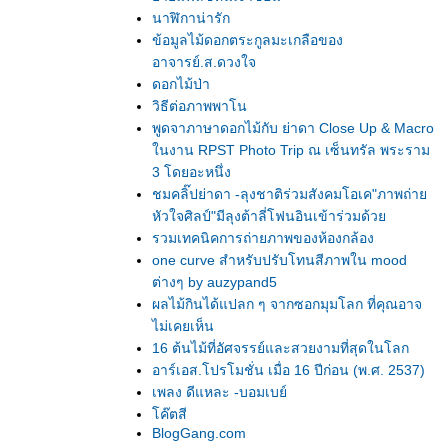
นาฬิกาน่ารัก
ข้อมูลไม้ดอกตระกูลมะเกลือของ
อาจารย์.ส.ดวงใจ
ดอกไม้ป่า
วิธีต่อภาพพาโน
พูดจาภาษาดอกไม้กับ ย่าดา Close Up & Macro
นงาน RPST Photo Trip ณ เซ็นทรัล พระราม
3 โดยอะหนึ่ง
ชมคลิ๊ปย่าดา -ลุงชาติร่วมสังคมโอเค"ภาพถ่า
หัวใจศิลป์"มีลุงต้าลี่โฟนอินเข้าร่วมด้ว
รวมเทคนิคการถ่ายภาพของห้องกล้อง
one curve สำหรับปรับโทนสีภาพใน mood
ต่างๆ by auzypand5
ผลไม้กินได้แปลก ๆ จากซอกมุมโลก ที่คุณอาจ
ไม่เคยเห็น
16 ต้นไม้ที่อัศจรรย์และสวยงามที่สุดในโลก
อาร์เอส.โปรโมชั่น เมื่อ 16 ปีก่อน (พ.ศ. 2537)
เพลง ดีแหละ -บอมเบย์
ค๊ตสี
BlogGang.com