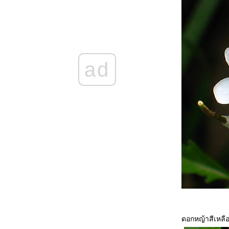
เที่ยวญี่ปุ่น เมื่อ เมษายน พ.ศ. 2560 ตอนที่ 5
Bird show at สวนนกมัตสึเอะ Matsue Vogel
Park
เที่ยวญี่ปุ่น เมื่อเดือน เมษายน พ.ศ. 2560 ตอนที่
3 ชมซากุระริมน้ำ,เที่ยวเมืองโบราณ
Central Chinesr New Year 2018
ad
เที่ยวญี่ปุ่น เมื่อเดือน เมษายน พ.ศ. 2560 ตอนที่
1
ประมวลภาพจากงาน Bangkok Comic Con
2016 ที่ไบเทคบางนา เมื่อ 29 เม.ย. - 1 พ.ค. 59
ทริบอุดร-หนองคาย ตอนที่ 6 ทะเลหมอกที่ภูห้ว
อีสัน,ลองเรือชมแม่น้ำโขง
ทริบอุดร-หนองคาย ตอนที่ 5 ความไม่ธรรมดา
ของ ศาลาแก้วกู่ มุมมองนอกตำราที่คาดไม่ถึง
ทริบอุดร-หนองคาย ตอนที่ 4 วัดโพธิ์ชัย วัด
อารามหลวง จ.หนองคา
ทริบอุดร-หนองคาย ตอนที่ 3 ภูฝอยลม เรียลลิตี้
ทริบอุดร-หนองคาย ตอนที่2 หลุมขุดค้นทาง
บราณคดี,ศูนย์จำหน่ายสินค้าบ้านเชียง
ทริบอุดร-หนองคาย ตอนที่1 ทะเลบัวแดงที่ดอน
ดอกหญ้าสีเหลื
คง