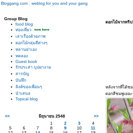
Bloggang.com : weblog for you and your gang
Group Blog
ดอกไม้จากทริบ
food blog
ท่องเที่ยว
เล่าเรื่องด้วยภาพ
ดอกไม้กลุ่มสีต่างๆ
หลานย่าเอง
ทดลอง
Guest book
รักประสา บุปผางาม
สารบัญ
บันทึก
ลิงค์ของเพื่อนๆ
หลังจากที่ได้
นำเสนอ
ดอกสีชมพูเยอะจ
Topical blog
<<
มิถุนายน 2548
>>
1
2
3
4
5
6
7
8
9
10
11
12
13
14
15
16
17
18