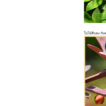
มนต์เสน่ห์ ลับแล ชมงานประเพณีค้างบูยา
สัมผัสวิถีชาวบ้าน ตอนที่ 2 วิธีทำค้างบูยา
มนต์เสน่ห์ ลับแล ชมงานประเพณีค้างบูยา
สัมผัสวิถีชาวบ้าน ตอนที่ 1ม่อนลับแล
บลอกเกอร์สัญจรกับมูลนิธิที่อยู่อาศัย ครั้งที่
1/2555
ทัวร์พม่า 9-12 สิงหาคม 2555 ตอนที่ 3 ชเวดาก
บไม้สีแดง กับดอ
อง
ทัวร์พม่า 9-12 สิงหาคม 2555 ตอนที่ 2 เจดีย์โบ
ตาทาวน์
ทัวร์พม่า 9-12 สิงหาคม 2555 ตอนที่ 1 สิเรียม
เจดีกลางน้ำเยเลพญา พระอุปคุต
Art in paradise พิพิธภัณฑ์ภาพจิตรกรรม 3 มิติ
พัทยา
เที่ยว มูลนิธิ สืบ นาคะเสถียร ..ตามรอย ..บ้าน
หลังสุดท้าย... ที่ห้วยขาแข้ง
เขตรักษาพันธุ์สัตว์ป่าห้วยขาแข้ง HUAI KHA
KHAENG WILDLIFE SANCTURAY
ขวงคำม่วน, ถ้ำกองลอ, ประเทศลาว(ทริบนค
รพนม ตอน10 ตอนจบทริป)
กล้วยไม้ที่โชว์ในงาน มหัศจรรย์กล้วยไม้แห่ง