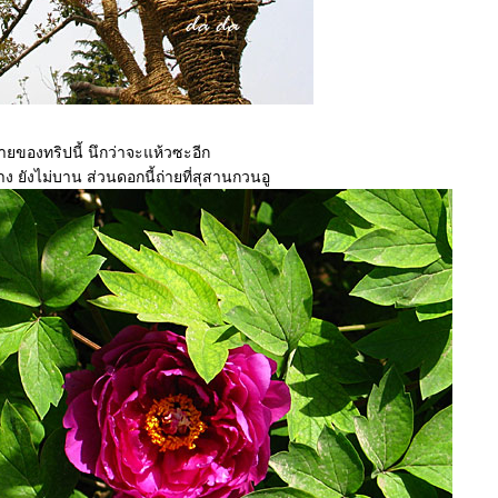
มายของทริปนี้ นึกว่าจะแห้วซะอีก
าง ยังไม่บาน ส่วนดอกนี้ถ่ายที่สุสานกวนอู