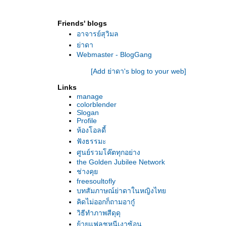
Friends' blogs
อาจารย์สุวิมล
่าดา
Webmaster - BlogGang
[Add ย่าดา's blog to your web]
Links
manage
colorblender
Slogan
Profile
ห้องโอลดี้
ฟังธรรมะ
ศูนย์รวมโค๊ตทุกอย่าง
the Golden Jubilee Network
ช่างคุ
freesoultofly
บทสัมภาษณ์ย่าดาในหญิงไท
คิดไม่ออกก็ถามอากู๋
วิธีทำภาพสีดุดุ
้ายแฟลชหนีเงาซ้อน