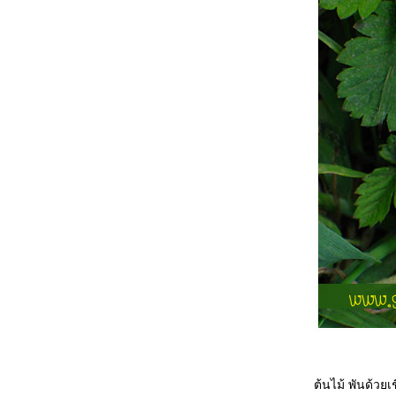
เปิดอย่างเป็นทางการแล้ว วันนี้(27.1.2559)
สวนสาธารณะบึงหนองบอน
ตลาด บอง มาร์เช่ Bonmarche Market Park
ตลาดเดินสะดวกสำหรับผู้สูงอายุ กับกิจกรรมวัน
เด็กที่ผ่านมา
ไหว้เจ้าขอพรปีใหม่ ตอนที่ 2 วัดขุนด่านเจ้าพ่อ
เสือ,ศาลหลักเมือง
ไหว้เจ้าขอพรปีใหม่ ตอนที่ 1 วัดมังกรกมลา
วาช(วัดเล่งเน่ยยี่)
ทัวร์พม่า 9-12 สิงหาคม 2555 ตอนที่5,วัดพระ
เขี้ยวแก้ว
ประมวลภาพจากมินิคอนเสิร์ตของ 3 หนุ่ม'The
Voice of BKK' Concert by Bombay Kong K
AF9
สงกรานต์ 2556
ทัวร์พม่า 9-12 สิงหาคม 2555 ตอนที่4,ชมช้าง
เผือก,วัดพระหินอ่อน
ภาพย้อนอดีต ที่พิมา
สุขสันต์วันปีใหม่ 2556 Happy new year 2013
ร่วมเทิดพระเกียรติ พระบาทสมเด็จพระเจ้าอยู่หัว
ต้นไม้ พันด้ว
กับเพรสเซอร์เวชั่น ฮอลล์ แจ๊สแบนด์