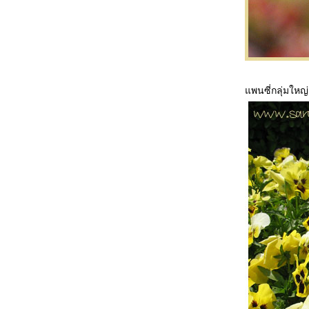
อัครนารี ตอนที่ 2
กล้วยไม้ที่โชว์ในงาน มหัศจรรย์กล้วยไม้แห่ง
อัครนารี ตอนที่ 1
มหัศจรรย์กล้วยไม้แห่งอัครนารี Siam Paragon
Bangkok Royal Orchid Paradise
ความสดใสแห่งผืนป่าแม่วงก์ (หน่วยพิทักษ์
พนซี่กลุ่มใหญ่
อุทยานแห่งชาติแม่วงก์ ที่มว.4(แม่เรวา)
ตามล่าหาความจริง ที่แม่วงก์
ทริบกระบี่ ตอน 2 unseen ทะเลแหวก
ทริปกระบี่ วันแรกเกาะกาโรส
ราชพฤกษ์(พืชสวนโลก) Royal Flora 2011ที่
เชียงใหม่
เย็นศิระเพราะพระบริบาล @ สนามหลวง
มหกรรมรามายณะนานาชาติ เฉลิมพระเกียรติฯ
เนื่องในโอกาสมหามงคลเฉลิมพระชนมพรรษา
๗ รอบ ๕ ธันวาคม ๒๕๕๔
การแข่งขันเรือกอและ เรือยาว เรือยอกอง และ
เรือคชสีห์นานาชาติ ชิงถ้วยพระราชทาน
ประจำปี 2554
ชาวนรารวมใจ เทิดไท้มหาราชา ๘๔
พรรษา'รายอกีตอ' (รอบหน้าพระที่นั่ง)