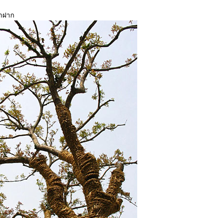
มาฝาก