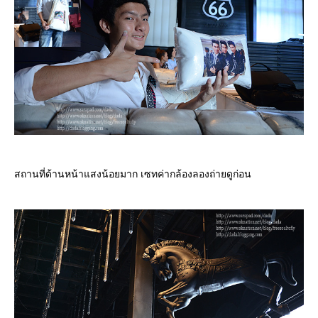
สถานที่ด้านหน้าแสงน้อยมาก เซทค่ากล้องลองถ่ายดูก่อน