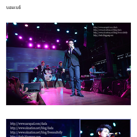
บอมเบย์