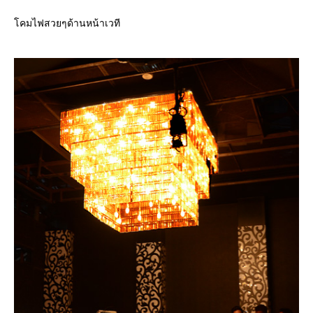
คมไฟสวยๆด้านหน้าเวที