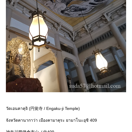
วัดเอนคาคุจิ (円覚寺 / Engaku-ji Temple)
จังหวัดคานากาว่า เมืองคามาคุระ ยามาโนะอุชิ 409
神奈川県鎌倉市山ノ内409