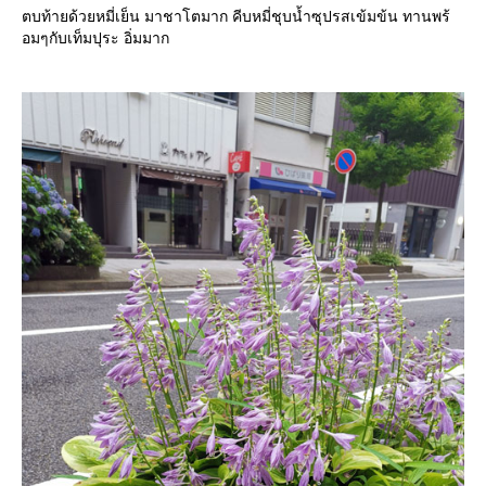
ตบท้ายด้วยหมี่เย็น มาชาโตมาก คีบหมี่ชุบน้ำซุปรสเข้มข้น ทานพร้
อมๆกับเท็มปุระ อิ่มมาก