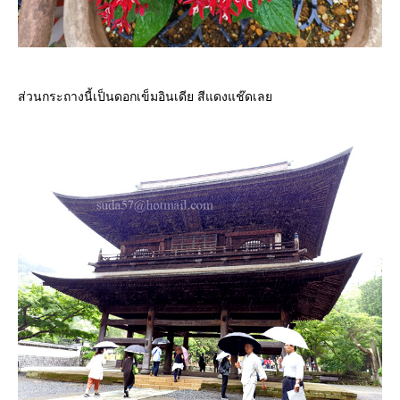
ส่วนกระถางนี้เป็นดอกเข็มอินเดีย สีแดงแช๊ดเล