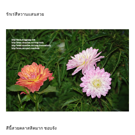
รักเร่สีหวานแสนสว
สีนี้สวยคลาสสิคมาก ชอบจัง