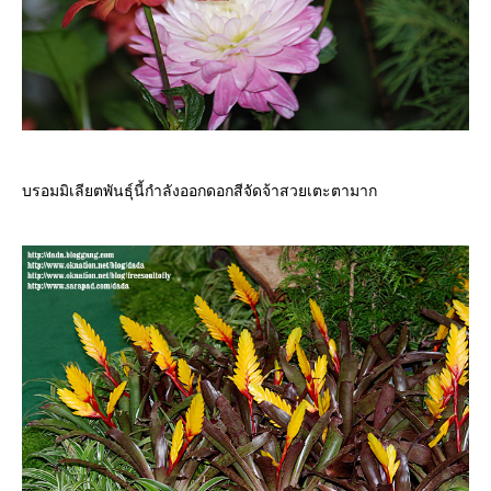
บรอมมิเลียตพันธุ์นี้กำลังออกดอกสีจัดจ้าสวยเตะตามาก