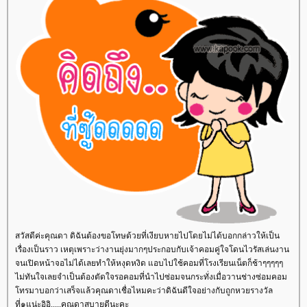
สวัสดีค่ะคุณดา ดิฉันต้องขอโทษด้วยที่เงียบหายไปโดยไม่ได้บอกกล่าวให้เป็น
เรื่องเป็นราว เหตุเพราะว่างานยุ่งมากๆประกอบกับเจ้าคอมคู่ใจโดนไวรัสเล่นงาน
จนเปิดหน้าจอไม่ได้เลยทำให้หงุดหงิด แอบไปใช้คอมที่โรงเรียนเน็ตก็ช้าๆๆๆๆๆ
ไม่ทันใจเลยจำเป็นต้องตัดใจรอคอมที่นำไปซ่อมจนกระทั่งเมื่อวานช่างซ่อมคอม
ทรมาบอกว่าเสร็จแล้วคุณดาเชื่อไหมคะว่าดิฉันดีใจอย่างกับถูกหวยรางวัล
ที่๑แน่ะอิอิ.....คุณดาสบายดีนะคะ