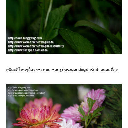
ดูซิคะสีไหนๆก็สวยซะหมด ชอบรูปทรงดอกค่ะดูน่ารักน่าถนอมที่สุด