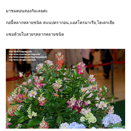
มาชมตอนสองกันเลยค่ะ
กอนี้หลากหลายชนิด สแนปดรากอน,แอสโตรมาเรีย,ไฮเดรเยี
ซมด้วยใบสวยๆหลากหลายชนิด