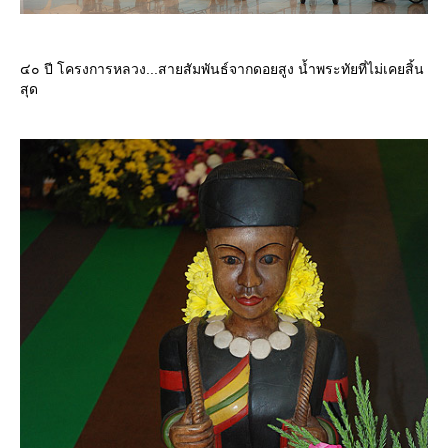
๔๐ ปี โครงการหลวง...สายสัมพันธ์จากดอยสูง น้ำพระทัยที่ไม่เคยสิ้น
สุด