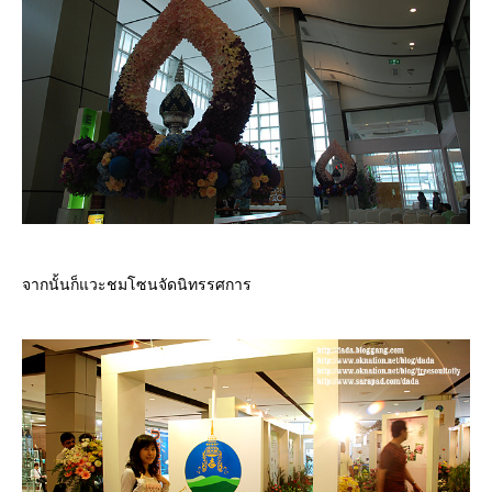
จากนั้นก็แวะชมโซนจัดนิทรรศการ