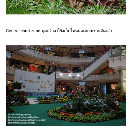
Central court zone มุมกว้าง ก็ยังเก็บไม่หมดค่ะ เพราะติดเสา