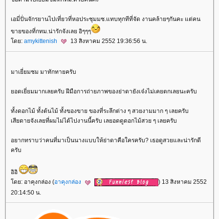
เอมี่ปั่นจักรยานไปเที่ยวที่หอประชุมมช.แทบทุกทีที่จัด งานคล้ายๆกันคะ แต่คน
ขายของที่กทม.น่ารักจังเลย อิๆๆๆ
ดย:
amykittenish
13 สิงหาคม 2552 19:36:56 น.
มาเยี่ยมชม มาทักทายครับ
อดเยี่ยมมากเลยครับ ฝีมือการถ่ายภาพของย่าดายังเจ๋งไม่เคยตกเลยนะครับ
ทั้งดอกไม้ ทั้งต้นไม้ ทั้งของขาย ของที่ระลึกต่าง ๆ สวยงามมาก ๆ เลยครับ
เสียดายจังเลยที่ผมไม่ได้ไปงานนี้ครับ เลยอดดูดอกไม้สวย ๆ เลยครับ
อยากทราบว่าคนที่มาเป็นนางแบบให้ย่าดาคือใครครับ? เธอดูสวยและน่ารักดี
ครับ
อิอิ
ดย: อาคุงกล่อง (
อาคุงกล่อง
) 13 สิงหาคม 2552
20:14:50 น.