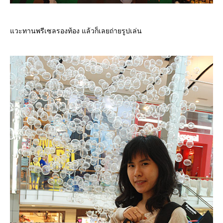
วะทานพรีเซลรองท้อง แล้วก็เลยถ่ายรูปเล่น