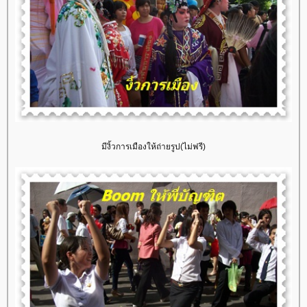
มีงิ้วการเมืองให้ถ่ายรูป(ไม่ฟรี)