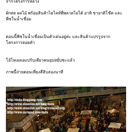
จากโครงการหลวง
ผักสด ผลไม้ พร้อมสินค้าไฮไลท์ที่พลาดไม่ได้ อาทิ ชาอาติโช๊ค และ
พืชในน้ำเชื่อม
ตอนนี้พีชในน้ำเชื่อมเป็นตัวเด่นอยู่ค่ะ และสินค้าแปรรูปจาก
ครงการดอยคำ
อ้โหเผลอแปร้บเดียวคนยุบหยั่บซะแล้ว
ภาพนี้ถ่ายตอนเที่ยงสี่สิบสองนาที