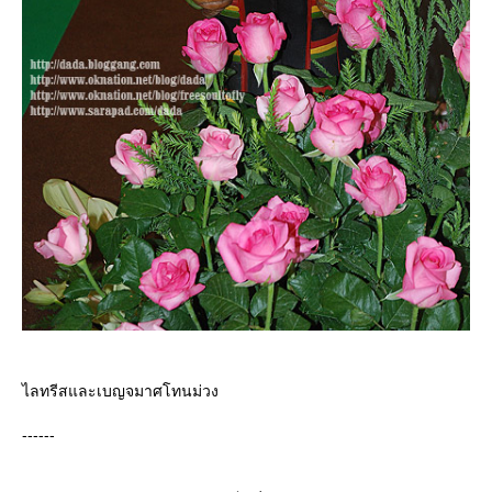
ไลทรีสและเบญจมาศโทนม่วง
------