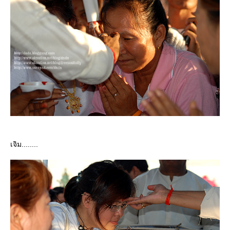
เจิม........