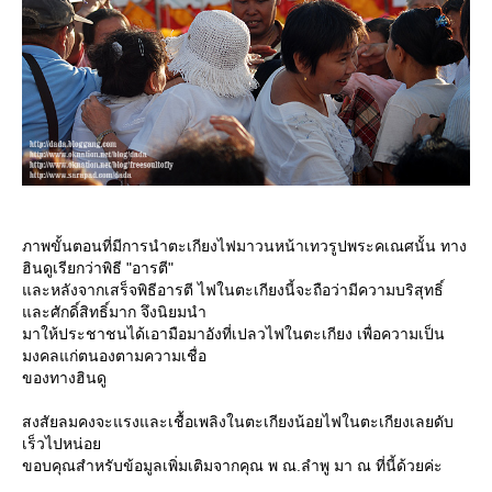
ภาพขั้นตอนที่มีการนำตะเกียงไฟมาวนหน้าเทวรูปพระคเณศนั้น ทาง
ฮินดูเรียกว่าพิธี "อารตี"
ละหลังจากเสร็จพิธีอารตี ไฟในตะเกียงนี้จะถือว่ามีความบริสุทธิ์
ละศักดิ์สิทธิ์มาก จึงนิยมนำ
มาให้ประชาชนได้เอามือมาอังที่เปลวไฟในตะเกียง เพื่อความเป็น
มงคลแก่ตนองตามความเชื่อ
ของทางฮินดู
สงสัยลมคงจะแรงและเชื้อเพลิงในตะเกียงน้อยไฟในตะเกียงเลยดับ
เร็วไปหน่อ
ขอบคุณสำหรับข้อมูลเพิ่มเติมจากคุณ พ ณ.ลำพู มา ณ ที่นี้ด้วยค่ะ