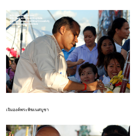
เจิมองค์พระพิฆเนศบูชา