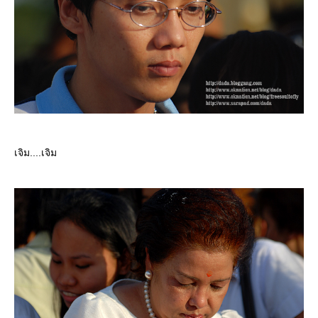
เจิม....เจิม