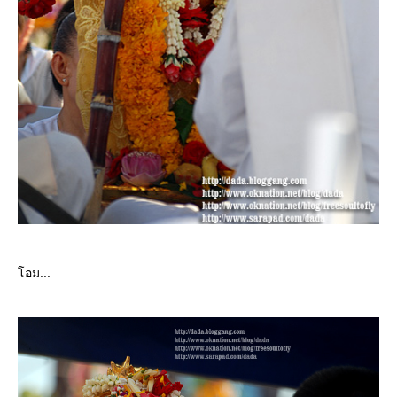
อม...