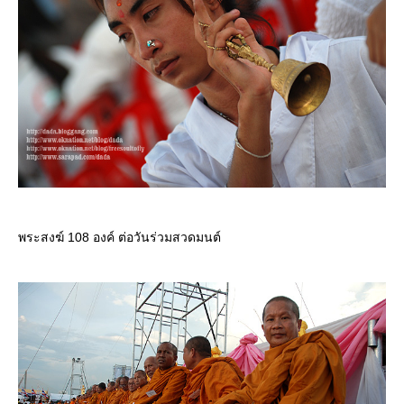
พระสงฆ์ 108 องค์ ต่อวันร่วมสวดมนต์