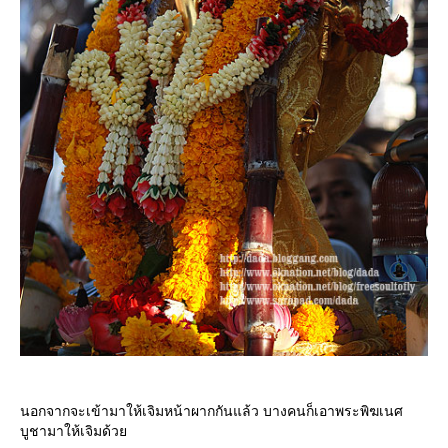
นอกจากจะเข้ามาให้เจิมหน้าผากกันแล้ว บางคนก็เอาพระพิฆเนศ
บูชามาให้เจิมด้ว