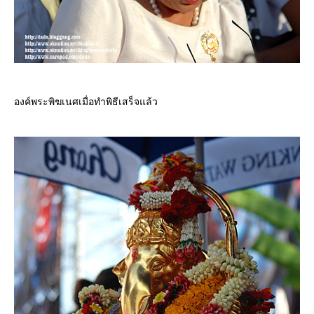
องค์พระพิฆเนศเมื่อทำพิธีเสร็จแล้ว